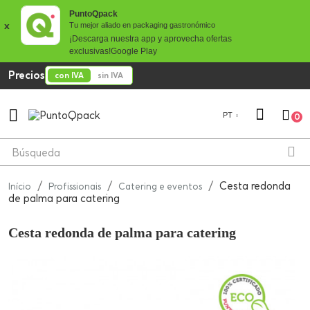
PuntoQpack
x
Tu mejor aliado en packaging gastronómico
¡Descarga nuestra app y aprovecha ofertas
exclusivas!
Google Play
Precios
con IVA
sin IVA

PT
0
Cesta redonda
Início
Profissionais
Catering e eventos
de palma para catering
Cesta redonda de palma para catering