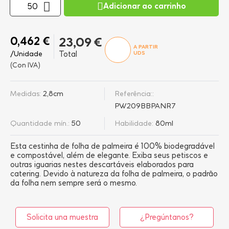
Adicionar ao carrinho
0,462 €
23,09 €
A PARTIR
/Unidade
Total
UDS
(Con IVA)
Medidas:
2,8cm
Referência::
PW209BBPANR7
Quantidade mín.:
50
Habilidade:
80ml
Esta cestinha de folha de palmeira é 100% biodegradável
e compostável, além de elegante. Exiba seus petiscos e
outras iguarias nestes descartáveis elaborados para
catering. Devido à natureza da folha de palmeira, o padrão
da folha nem sempre será o mesmo.
Solicita una muestra
¿Pregúntanos?