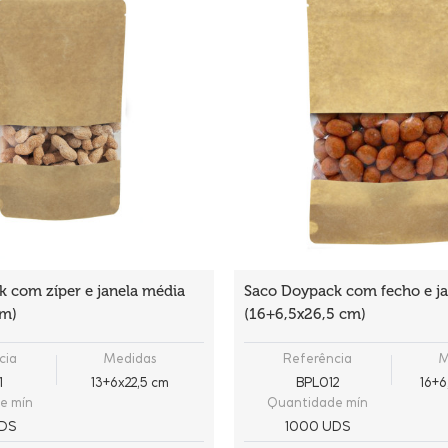
 com zíper e janela média
Saco Doypack com fecho e ja
cm)
(16+6,5x26,5 cm)
cia
Medidas
Referência
M
1
13+6x22,5 cm
BPL012
16+6
e mín
Quantidade mín
DS
1000 UDS