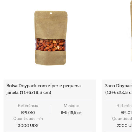
Bolsa Doypack com zíper e pequena
Saco Doypack
janela (11+5x18,5 cm)
(13+6x22,5 
Referência
Medidas
Referên
BPL010
11+5x18,5 cm
BPL01
Quantidade mín
Quantidad
3000 UDS
2000 U