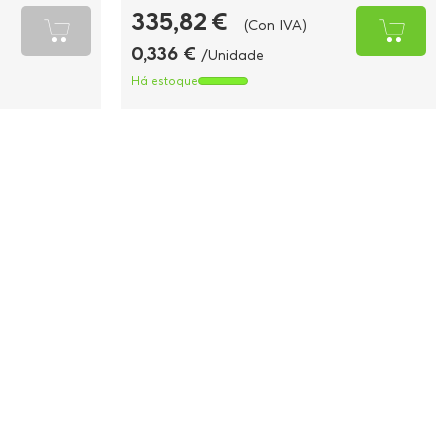
335,82 €
(Con IVA)
0,336 €
/Unidade
Há estoque