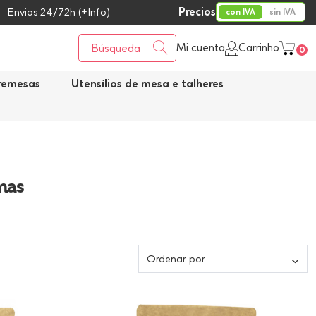
Precios
Envios 24/72h (+Info)
con IVA
sin IVA
Mi cuenta
Carrinho
0
bremesas
Utensílios de mesa e talheres
mas
Ordenar por