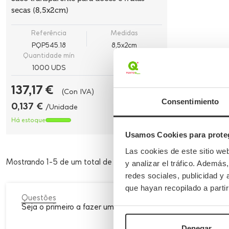
secas (8,5x2cm)
Referência
Medidas
PQP545.18
8,5x2cm
Quantidade mín
1000 UDS
137,17 €
(Con IVA)
Consentimiento
0,137 €
/Unidade
Há estoque
Usamos Cookies para proteg
Las cookies de este sitio we
Mostrando 1-5 de um total de 5 artigo(s)
y analizar el tráfico. Ademá
redes sociales, publicidad y
que hayan recopilado a parti
Questões
Seja o primeiro a fazer uma pergunta sobre esta categoria
Denegar