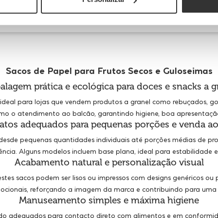
Envie-nos a sua pergunta
Sacos de Papel para Frutos Secos e Guloseimas
lagem prática e ecológica para doces e snacks a g
 ideal para lojas que vendem produtos a granel como rebuçados, go
como o atendimento ao balcão, garantindo higiene, boa apresentaçã
atos adequados para pequenas porções e venda ao
desde pequenas quantidades individuais até porções médias de pr
ência. Alguns modelos incluem base plana, ideal para estabilidade em
Acabamento natural e personalização visual
es sacos podem ser lisos ou impressos com designs genéricos ou pe
mocionais, reforçando a imagem da marca e contribuindo para uma
Manuseamento simples e máxima higiene
endo adequados para contacto direto com alimentos e em conformid