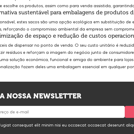
e escolhe os produtos, assim como para venda assistida, garantindo 
rnativa sustentável para embalagens de produtos 
onsável, estes sacos são uma opção ecológica em substituição de e
dos, reforçando o compromisso ambiental da empresa sem compromet
imização de espaço e redução de custos operacion
eis de dispensar no ponto de venda. O seu custo unitário é reduz
r resíduos e reforçam a imagem do negócio junto de consumidores
uma solução económica, funcional e amiga do ambiente para lojas q
onalização fazem deles uma embalagem essencial em qualquer pon
 A NOSSA NEWSLETTER
fugiat consequat elit minim nisi eu occaecat occaecat deserunt aliqui