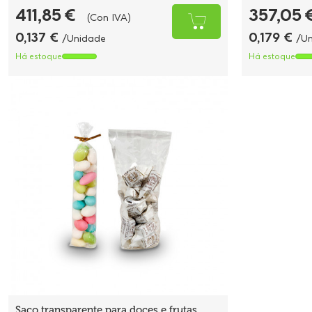
411,85 €
357,05 
(Con IVA)
0,137 €
0,179 €
/Unidade
/U
Há estoque
Há estoque
Saco transparente para doces e frutas