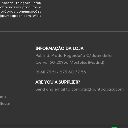
 nossas relações e/ou
obre nossos produtos e
s próprias comunicações
fo@puntoqpack.com. Mais
INFORMAÇÃO DA LOJA
Pol. Ind. Prado Regordoño C/ Juan de la
Cierva, 60, 28936 Mostoles (Madrid)
91 611 75 51
-
675 80 77 58
ARE YOU A SUPPLIER?
Send and email to
compras@puntoqpack.com
ado
llevar