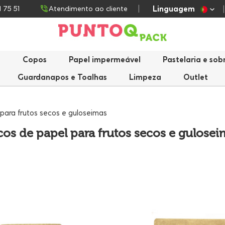
Linguagem
1 75 51
Atendimento ao cliente
s
Copos
Papel impermeável
Pastelaria e so
Guardanapos e Toalhas
Limpeza
Outlet
para frutos secos e guloseimas
cos de papel para frutos secos e gulosei