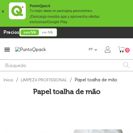
PuntoQpack
x
Tu mejor aliado en packaging gastronómico
¡Descarga nuestra app y aprovecha ofertas
exclusivas!
Google Play
Precios
con IVA
sin IVA

PT
0
Papel toalha de mão
Início
LIMPEZA PROFISSIONAL
Papel toalha de mão