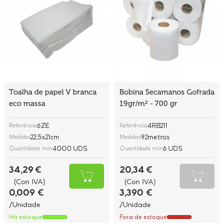
Toalha de papel V branca
Bobina Secamanos Gofrada
eco massa
19gr/m² - 700 gr
6ZE
4RB211
Referência
Referência
22,5x21cm
92metros
Medidas
Medidas
4000 UDS
6 UDS
Quantidade mín
Quantidade mín
34,29 €
20,34 €
(Con IVA)
(Con IVA)
0,009 €
3,390 €
/Unidade
/Unidade
Há estoque
Fora de estoque