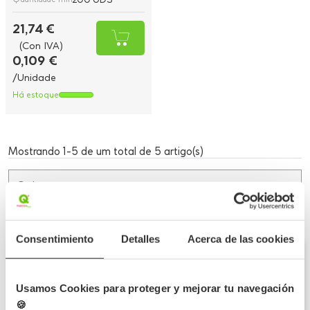
21,74 €
(Con IVA)
0,109 €
/Unidade
Há estoque
Mostrando 1-5 de um total de 5 artigo(s)
Ordenar por
Consentimiento
Detalles
Acerca de las cookies
Questões
Seja o primeiro a fazer uma pergunta sobre esta
categoria!
Usamos Cookies para proteger y mejorar tu navegación
🍪