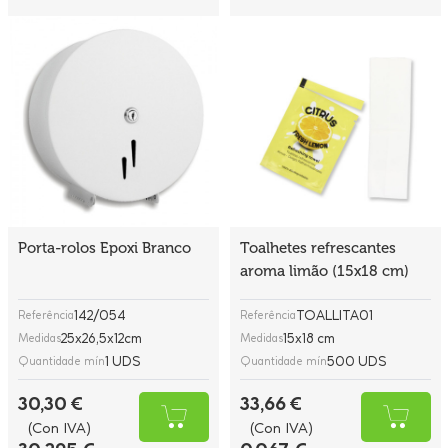
Porta-rolos Epoxi Branco
Toalhetes refrescantes
aroma limão (15x18 cm)
142/054
TOALLITA01
Referência
Referência
25x26,5x12cm
15x18 cm
Medidas
Medidas
1 UDS
500 UDS
Quantidade mín
Quantidade mín
30,30 €
33,66 €
(Con IVA)
(Con IVA)