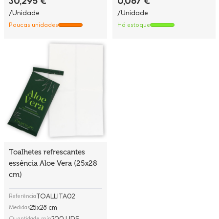
30,295 €
0,067 €
/Unidade
/Unidade
Poucas unidades
Há estoque
Toalhetes refrescantes
essência Aloe Vera (25x28
cm)
TOALLITA02
Referência
25x28 cm
Medidas
200 UDS
Quantidade mín