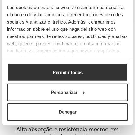
Envie-nos a sua pergunta
Las cookies de este sitio web se usan para personalizar
el contenido y los anuncios, ofrecer funciones de redes
sociales y analizar el tráfico. Además, compartimos
información sobre el uso que haga del sitio web con
nuestros partners de redes sociales, publicidad y análisis
web, quienes pueden combinarla con otra información
Papel toalha
: absorção, higiene e eficiência em
que les haya proporcionado o que hayan recopilado a
cozinhas e casas de banho profissionais
partir del uso que haya hecho de sus servicios.
O
papel toalha
é indispensável em qualquer
negócio de
restauração
para garantir a
higiene das mãos
,
utensílios
e
Permitir todas
superfícies
. Usado em
casas de banho
e
cozinhas
, é essencial
para
cumprir normas sanitárias
e promover
boas práticas
.
Formatos adaptados ao setor HORECA
Personalizar
Disponível em
rolo industrial
,
dobrado em V ou Z
e
bobinas
para dispensador
. Os
rolos de grande capacidade
são ideais
Denegar
para
zonas de lavagem
e os
interfolhados
para
casas de
banho
.
Alta absorção e resistência mesmo em