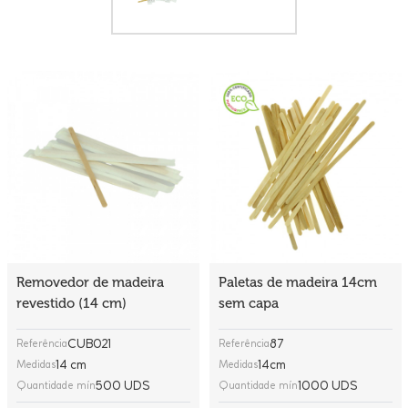
Removedor de madeira
Paletas de madeira 14cm
revestido (14 cm)
sem capa
CUB021
87
Referência
Referência
14 cm
14cm
Medidas
Medidas
500 UDS
1000 UDS
Quantidade mín
Quantidade mín