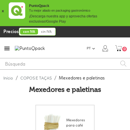
PuntoQpack
x
Tu mejor aliado en packaging gastronómico
¡Descarga nuestra app y aprovecha ofertas
exclusivas!
Google Play
Precios
con IVA
sin IVA

PT
0
Mexedores e paletinas
Início
COPOS E TAÇAS
Mexedores e paletinas
Mexedores
para café