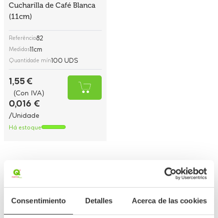
Cucharilla de Café Blanca
(11cm)
82
Referência
11cm
Medidas
100 UDS
Quantidade mín
1,55 €
(Con IVA)
0,016 €
/Unidade
Há estoque
Mostrando 1-5 de um total de 5 artigo(s)
Ordenar por
Consentimiento
Detalles
Acerca de las cookies