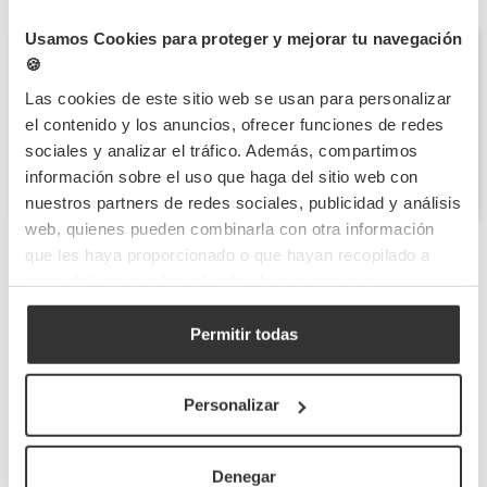
Usamos Cookies para proteger y mejorar tu navegación
Questões
🍪
Seja o primeiro a fazer uma pergunta sobre esta
categoria!
Las cookies de este sitio web se usan para personalizar
el contenido y los anuncios, ofrecer funciones de redes
Envie-nos a sua pergunta
sociales y analizar el tráfico. Además, compartimos
información sobre el uso que haga del sitio web con
nuestros partners de redes sociales, publicidad y análisis
web, quienes pueden combinarla con otra información
que les haya proporcionado o que hayan recopilado a
partir del uso que haya hecho de sus servicios.
Mexedores e paletinas: praticidade e higiene
para bebidas quentes e frias no food service
Permitir todas
Essenciais no consumo de bebidas
Os
mexedores
e
paletinas de café
são itens indispensáveis
Personalizar
para misturar açúcar, leite ou xaropes em cafés, chás, sucos ou
outras bebidas. São ideais para bares, hotéis, padarias, serviços
de delivery e máquinas de vending.
Denegar