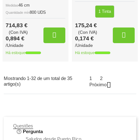
46 cm
Medidas
1 Tinta
800 UDS
Quantidade mín
714,83 €
175,24 €
(Con IVA)
(Con IVA)
0,894 €
0,174 €
/Unidade
/Unidade
Há estoque
Há estoque
Mostrando 1-32 de um total de 35
1
2

artigo(s)
Próximo
Questões
Pergunta
Saludos desde Puerto Rico