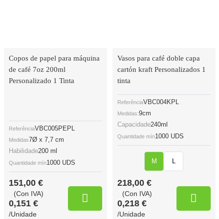
Copos de papel para máquina
Vasos para café doble capa
de café 7oz 200ml
cartón kraft Personalizados 1
Personalizado 1 Tinta
tinta
VBC004KPL
Referência
9cm
Medidas:
Capacidade
240ml
VBC005PEPL
Referência
1000 UDS
Quantidade mín
7Ø x 7,7 cm
Medidas
Habilidade
200 ml
M
L
1000 UDS
Quantidade mín
151,00 €
218,00 €
(Con IVA)
(Con IVA)
0,151 €
0,218 €
/Unidade
/Unidade