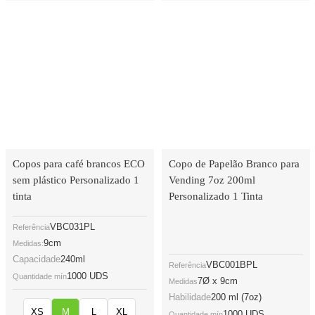
Copos para café brancos ECO
Copo de Papelão Branco para
sem plástico Personalizado 1
Vending 7oz 200ml
tinta
Personalizado 1 Tinta
VBC031PL
Referência
9cm
Medidas:
Capacidade
240ml
VBC001BPL
Referência
1000 UDS
Quantidade mín
7Ø x 9cm
Medidas
Habilidade
200 ml (7oz)
XS
M
L
XL
1000 UDS
Quantidade mín