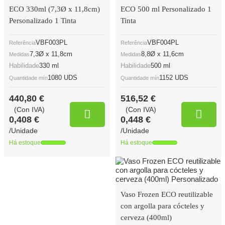
ECO 330ml (7,3Ø x 11,8cm)
ECO 500 ml Personalizado 1
Personalizado 1 Tinta
Tinta
VBF003PL
VBF004PL
Referência
Referência
7,3Ø x 11,8cm
8,8Ø x 11,6cm
Medidas
Medidas
Habilidade
330 ml
Habilidade
500 ml
1080 UDS
1152 UDS
Quantidade mín
Quantidade mín
440,80 €
516,52 €
(Con IVA)
(Con IVA)
0,408 €
0,448 €
/Unidade
/Unidade
Há estoque
Há estoque
Vaso Frozen ECO reutilizable
con argolla para cócteles y
cerveza (400ml)