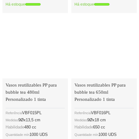
Há estoque
Há estoque
Vasos reutilizables PP para
Vasos reutilizables PP para
bubble tea 480ml
bubble tea 650ml
Personalizado 1 tinta
Personalizado 1 tinta
VBF015PL
VBF016PL
Referência
Referência
9Øx13,5 cm
9Øx18 cm
Medidas
Medidas
Habilidade
480 cc
Habilidade
650 cc
1000 UDS
1000 UDS
Quantidade mín
Quantidade mín