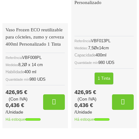
Personalizado
Vaso Frozen ECO reutilizable
para cócteles, zumo y cerveza
VBF013PL
Referência
400ml Personalizado 1 Tinta
7,5Øx14cm
Medidas:
Capacidade
400ml
VBF008PL
Referência
980 UDS
Quantidade mín
8,2Ø x 14 cm
Medidas
Habilidade
400 ml
1 Tinta
980 UDS
Quantidade mín
426,95 €
426,95 €
(Con IVA)
(Con IVA)
0,436 €
0,436 €
/Unidade
/Unidade
Há estoque
Há estoque