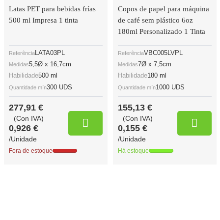
Latas PET para bebidas frías
Copos de papel para máquina
500 ml Impresa 1 tinta
de café sem plástico 6oz
180ml Personalizado 1 Tinta
LATA03PL
VBC005LVPL
Referência
Referência
5,5Ø x 16,7cm
7Ø x 7,5cm
Medidas
Medidas
Habilidade
500 ml
Habilidade
180 ml
300 UDS
1000 UDS
Quantidade mín
Quantidade mín
277,91 €
155,13 €
(Con IVA)
(Con IVA)
0,926 €
0,155 €
/Unidade
/Unidade
Fora de estoque
Há estoque