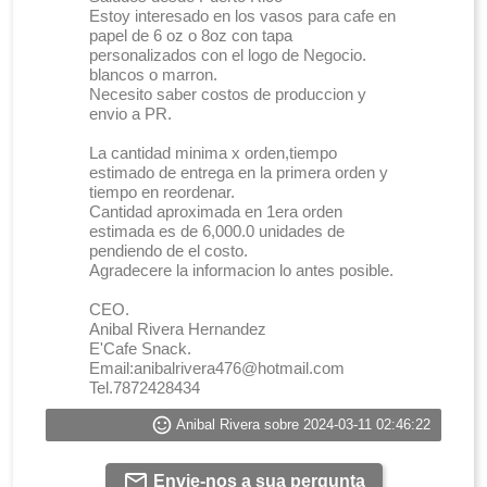
Estoy interesado en los vasos para cafe en
papel de 6 oz o 8oz con tapa
personalizados con el logo de Negocio.
blancos o marron.
Necesito saber costos de produccion y
envio a PR.
La cantidad minima x orden,tiempo
estimado de entrega en la primera orden y
tiempo en reordenar.
Cantidad aproximada en 1era orden
estimada es de 6,000.0 unidades de
pendiendo de el costo.
Agradecere la informacion lo antes posible.
CEO.
Anibal Rivera Hernandez
E'Cafe Snack.
Email:anibalrivera476@hotmail.com
Tel.7872428434
Anibal Rivera sobre 2024-03-11 02:46:22
Envie-nos a sua pergunta