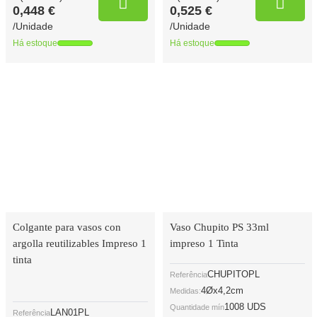
0,448 €
0,525 €
/Unidade
/Unidade
Há estoque
Há estoque
Colgante para vasos con
Vaso Chupito PS 33ml
argolla reutilizables Impreso 1
impreso 1 Tinta
tinta
CHUPITOPL
Referência
4Øx4,2cm
Medidas:
1008 UDS
Quantidade mín
LAN01PL
Referência