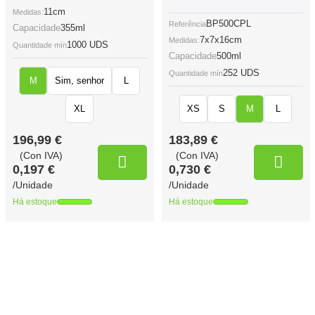
11cm
Medidas:
BP500CPL
Referência
Capacidade
355ml
7x7x16cm
Medidas:
1000 UDS
Quantidade mín
Capacidade
500ml
252 UDS
Quantidade mín
M
Sim, senhor
L
XL
XS
S
M
L
196,99 €
183,89 €
(Con IVA)
(Con IVA)
0,197 €
0,730 €
/Unidade
/Unidade
Há estoque
Há estoque