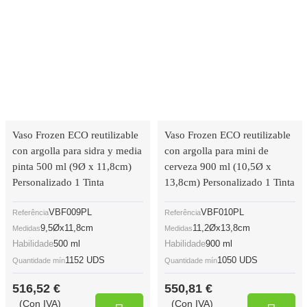
Vaso Frozen ECO reutilizable
Vaso Frozen ECO reutilizable
con argolla para sidra y media
con argolla para mini de
pinta 500 ml (9Ø x 11,8cm)
cerveza 900 ml (10,5Ø x
Personalizado 1 Tinta
13,8cm) Personalizado 1 Tinta
VBF009PL
VBF010PL
Referência
Referência
9,5Øx11,8cm
11,2Øx13,8cm
Medidas
Medidas
Habilidade
500 ml
Habilidade
900 ml
1152 UDS
1050 UDS
Quantidade mín
Quantidade mín
516,52 €
550,81 €
(Con IVA)
(Con IVA)