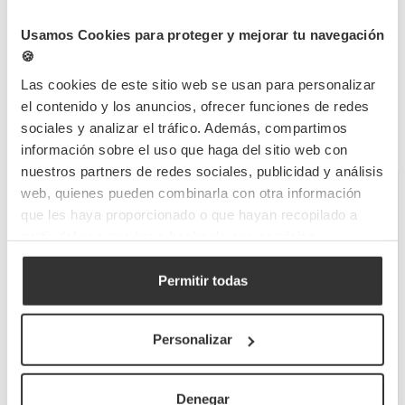
Usamos Cookies para proteger y mejorar tu navegación
🍪
Las cookies de este sitio web se usan para personalizar
el contenido y los anuncios, ofrecer funciones de redes
sociales y analizar el tráfico. Además, compartimos
información sobre el uso que haga del sitio web con
nuestros partners de redes sociales, publicidad y análisis
Vaso de Plástico PP Irrompible
Copo Premium PP reutilizável
web, quienes pueden combinarla con otra información
470ml Impreso
430ml Personalizado 1 Tinta
que les haya proporcionado o que hayan recopilado a
partir del uso que haya hecho de sus servicios.
COCKTAIL1PHPL
Referência
14,4cm x 8Ø
Medidas:
Permitir todas
Capacidade
470ml
VBF002PL
Referência
1260 UDS
Quantidade mín
8Ø x 14cm
Medidas
Personalizar
Habilidade
430 ml
1 Tinta
1000 UDS
Quantidade mín
324,85 €
278,99 €
Denegar