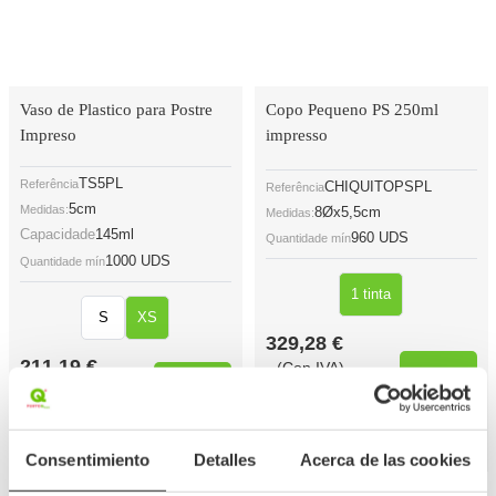
Vaso de Plastico para Postre
Copo Pequeno PS 250ml
Impreso
impresso
TS5PL
Referência
CHIQUITOPSPL
Referência
5cm
Medidas:
8Øx5,5cm
Medidas:
Capacidade
145ml
960 UDS
Quantidade mín
1000 UDS
Quantidade mín
1 tinta
S
XS
329,28 €
211,19 €
(Con IVA)
0,343 €
(Con IVA)
0,211 €
/Unidade
/Unidade
Há estoque
Há estoque
Consentimiento
Detalles
Acerca de las cookies