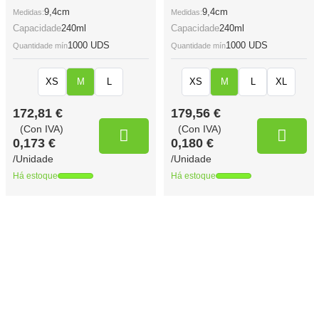
9,4cm
9,4cm
Medidas:
Medidas:
Capacidade
240ml
Capacidade
240ml
1000 UDS
1000 UDS
Quantidade mín
Quantidade mín
XS
M
L
XS
M
L
XL
172,81 €
179,56 €
(Con IVA)
(Con IVA)
0,173 €
0,180 €
/Unidade
/Unidade
Há estoque
Há estoque