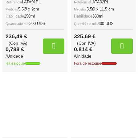
LATA01PL
LATA02PL
Referência
Referência
5,5Ø x 9cm
5,5Ø x 11,5 cm
Medidas
Medidas
Habilidade
250ml
Habilidade
330ml
300 UDS
400 UDS
Quantidade mín
Quantidade mín
236,49 €
325,69 €
(Con IVA)
(Con IVA)
0,788 €
0,814 €
/Unidade
/Unidade
Há estoque
Fora de estoque