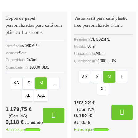
Copos de papel
Vasos kraft para café plastic
personalizados para café sem
free personalizado 1 tinta
plástico 1 a 4 cores
VBC026PL
Referência
V08KAPF
Referência
9cm
Medidas:
9cm
Medidas:
Capacidade
240ml
Capacidade
240ml
1000 UDS
Quantidade mín
10000 UDS
Quantidade mín
XS
S
M
L
XS
S
M
L
XL
XL
XXL
192,22 €
1 179,75 €
(Con IVA)
0,192 €
(Con IVA)
0,118 €
/Unidade
/Unidade
Há estoque
Há estoque