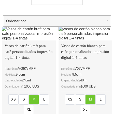
Ordenar por
Vasos de cartón kraft para
Vasos de cartón blanco para
café personalizados impresión
café personalizados impresión
digital 1-4 tintas
digital 1-4 tintas
V08KVMPF
V08VMPF
Referência
Referência
9,5cm
9,5cm
Medidas:
Medidas:
Capacidade
240ml
Capacidade
240ml
1000 UDS
1000 UDS
Quantidade mín
Quantidade mín
XS
S
M
L
XS
S
M
L
XL
XL