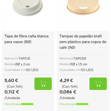
Tapa de fibra caña blanca
Tampas de papelão kraft
para vasos (8Ø)
sem plástico para copos de
café (9Ø)
TAP041
TAP058
Referência
Referência
8Ø x 2 cm
9Ø x 1,5 cm
Medidas
Medidas
50 UDS
50 UDS
Quantidade mín
Quantidade mín
5,60 €
4,29 €
(Con IVA)
(Con IVA)
0,112 €
0,086 €
/Unidade
/Unidade
Há estoque
Há estoque