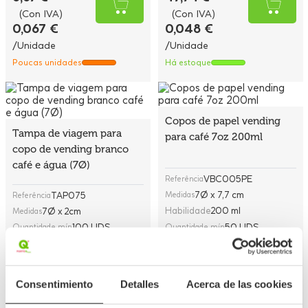
(Con IVA)
(Con IVA)
0,067 €
0,048 €
/Unidade
/Unidade
Poucas unidades
Há estoque
Copos de papel vending
Tampa de viagem para
para café 7oz 200ml
copo de vending branco
café e água (7Ø)
VBC005PE
Referência
7Ø x 7,7 cm
TAP075
Medidas
Referência
Habilidade
200 ml
7Ø x 2cm
Medidas
100 UDS
50 UDS
Quantidade mín
Quantidade mín
3,99 €
1,77 €
(Con IVA)
(Con IVA)
Consentimiento
Detalles
Acerca de las cookies
0,040 €
0,035 €
/Unidade
/Unidade