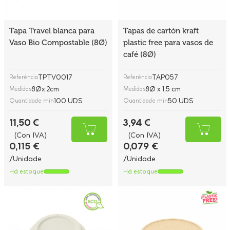
Tapa Travel blanca para
Tapas de cartón kraft
Vaso Bio Compostable (8Ø)
plastic free para vasos de
café (8Ø)
TPTV0017
TAP057
Referência
Referência
8Øx 2cm
8Ø x 1,5 cm
Medidas
Medidas
100 UDS
50 UDS
Quantidade mín
Quantidade mín
11,50 €
3,94 €
(Con IVA)
(Con IVA)
0,115 €
0,079 €
/Unidade
/Unidade
Há estoque
Há estoque