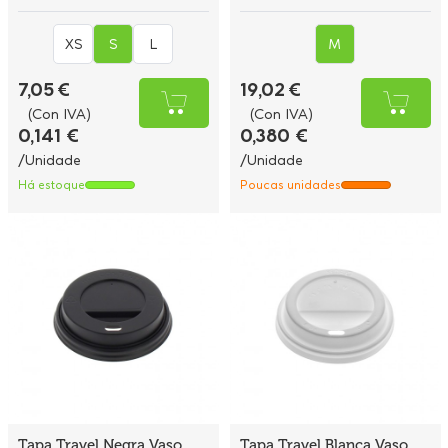
XS
S
L
M
7,05 €
19,02 €
(Con IVA)
(Con IVA)
0,141 €
0,380 €
/Unidade
/Unidade
Há estoque
Poucas unidades
Tapa Travel Negra Vaso
Tapa Travel Blanca Vaso