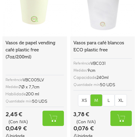
Vasos de papel vending
Vasos para café blancos
café plastic free
ECO plastic free
(7oz/200ml)
VBC031
Referência
9cm
Medidas:
Capacidade
240ml
VBC005LV
Referência
50 UDS
Quantidade mín
7Ø x 7,7cm
Medidas
Habilidade
200 ml
XS
M
L
XL
50 UDS
Quantidade mín
2,45 €
3,78 €
(Con IVA)
(Con IVA)
0,049 €
0,076 €
/Unidade
/Unidade