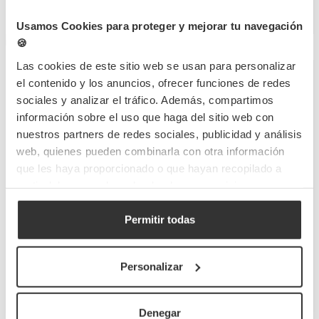
Há estoque
Há estoque
Usamos Cookies para proteger y mejorar tu navegación
🍪
Las cookies de este sitio web se usan para personalizar
Copos de café de cartão
el contenido y los anuncios, ofrecer funciones de redes
Tampa branca para copo
ECO kraft Green Line
sociales y analizar el tráfico. Además, compartimos
de café de máquina de
información sobre el uso que haga del sitio web con
venda automática (7Ø)
VBC015
Referência
nuestros partners de redes sociales, publicidad y análisis
9,1cm
Medidas:
web, quienes pueden combinarla con otra información
Capacidade
240ml
que les haya proporcionado o que hayan recopilado a
50 UDS
Quantidade mín
TL37
Referência
partir del uso que haya hecho de sus servicios.
7Ø x 2cm
Medidas
XS
S
M
L
50 UDS
Quantidade mín
Permitir todas
1,59 €
3,15 €
(Con IVA)
(Con IVA)
Personalizar
0,032 €
0,063 €
/Unidade
/Unidade
Há estoque
Há estoque
Denegar