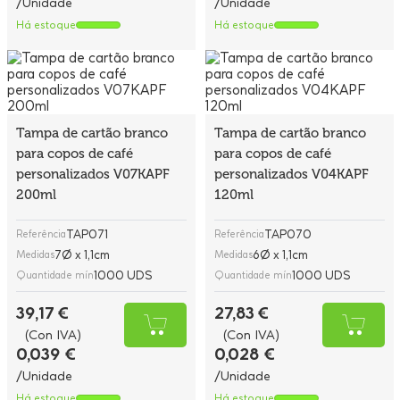
/Unidade
/Unidade
Há estoque
Há estoque
Tampa de cartão branco
Tampa de cartão branco
para copos de café
para copos de café
personalizados V07KAPF
personalizados V04KAPF
200ml
120ml
TAP071
TAP070
Referência
Referência
7Ø x 1,1cm
6Ø x 1,1cm
Medidas
Medidas
1000 UDS
1000 UDS
Quantidade mín
Quantidade mín
39,17 €
27,83 €
(Con IVA)
(Con IVA)
0,039 €
0,028 €
/Unidade
/Unidade
Há estoque
Há estoque