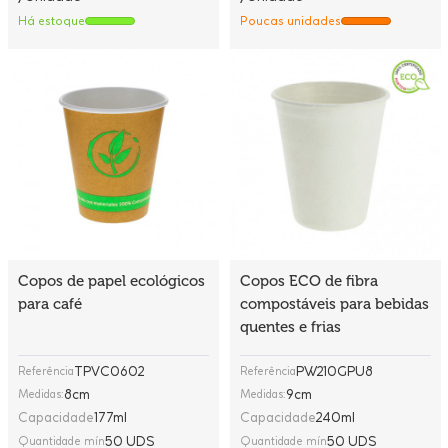
Há estoque
Poucas unidades
Copos de papel ecológicos
Copos ECO de fibra
para café
compostáveis para bebidas
quentes e frias
TPVC0602
PW210GPU8
Referência
Referência
8cm
9cm
Medidas:
Medidas:
Capacidade
177ml
Capacidade
240ml
50 UDS
50 UDS
Quantidade mín
Quantidade mín