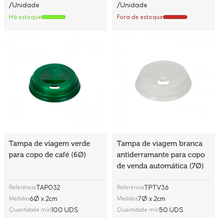
/Unidade
/Unidade
Há estoque
Fora de estoque
Tampa de viagem verde
Tampa de viagem branca
para copo de café (6Ø)
antiderramante para copo
de venda automática (7Ø)
TAP032
TPTV36
Referência
Referência
6Ø x 2cm
7Ø x 2cm
Medidas
Medidas
100 UDS
50 UDS
Quantidade mín
Quantidade mín