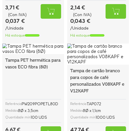
3,71 €
2,14 €
(Con IVA)
(Con IVA)
0,037 €
0,043 €
/Unidade
/Unidade
Há estoque
Há estoque
Tampa PET hermética para
vasos ECO fibra (8Ø)
Tampa de cartão branco
para copos de café
personalizados V08KAPF e
V12KAPF
PW209POPETL80D
TAP072
Referência
Referência
8Ø x 3,5cm
8Ø x 1,1cm
Medidas
Medidas
100 UDS
1000 UDS
Quantidade mín
Quantidade mín
6,67 €
47,74 €