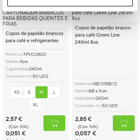
Copos de papelão branco
Copos de papelão brancos
para café Green Line
para café e refrigerantes
240ml 8oz
TPVC0800
Referência
9cm
Medidas:
Capacidade
240ml
50 UDS
Quantidade mín
VBC015BCO
Referência
8Ø x 9cm
Medidas
XS
S
M
L
Habilidade
240ml
XL
50 UDS
Quantidade mín
2,57 €
2,85 €
(Con IVA)
(Con IVA)
0,051 €
0,057 €