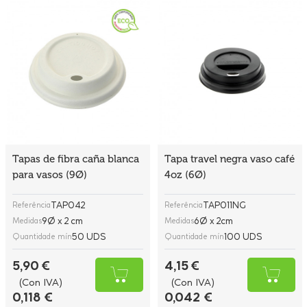
Tapas de fibra caña blanca
Tapa travel negra vaso café
para vasos (9Ø)
4oz (6Ø)
TAP042
TAP011NG
Referência
Referência
9Ø x 2 cm
6Ø x 2cm
Medidas
Medidas
50 UDS
100 UDS
Quantidade mín
Quantidade mín
5,90 €
4,15 €
(Con IVA)
(Con IVA)
0,118 €
0,042 €