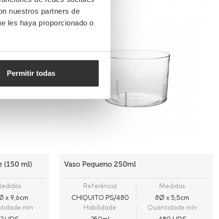
con nuestros partners de
ue les haya proporcionado o
Permitir todas
e (150 ml)
Vaso Pequeno 250ml
edidas
Referência
Medidas
Ø x 9,6cm
CHIQUITO PS/480
8Ø x 5,5cm
tidade mín
Habilidade
Quantidade mín