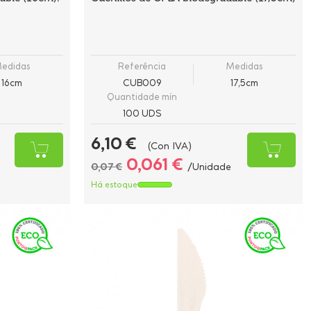
edidas
Referência
Medidas
16cm
CUB009
17,5cm
Quantidade mín
100 UDS
6,10 €
(Con IVA)
0,061 €
0,07 €
/Unidade
Há estoque