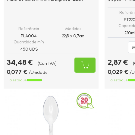
Referên
PT22
Capacid
Referência
Medidas
220m
PLA004
22Ø x 0,7cm
Quantidade mín
450 UDS
34,48 €
2,87 €
(Con IVA)
(
0,077 €
0,029 €
/Unidade
/U
Há estoque
Há estoque