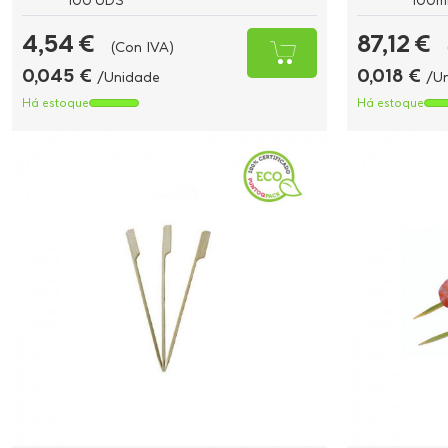
100 UDS
100m
4,54 €
87,12 €
(Con IVA)
0,045 €
0,018 €
/Unidade
/U
Há estoque
Há estoque