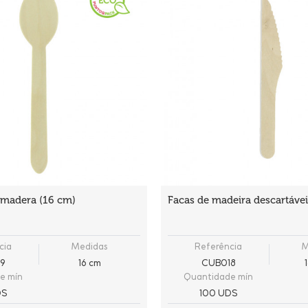
 madera (16 cm)
Facas de madeira descartávei
cia
Medidas
Referência
M
9
16 cm
CUB018
e mín
Quantidade mín
DS
100 UDS