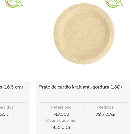
s (16,5 cm)
Prato de cartão kraft anti-gordura (18Ø)
edidas
Referência
Medidas
16,5 cm
PLA003
18Ø x 0,7cm
Quantidade mín
450 UDS