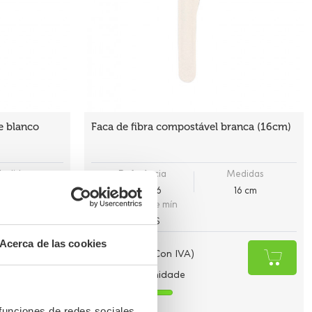
e blanco
Faca de fibra compostável branca (16cm)
edidas
Referência
Medidas
16 cm
CUB036
16 cm
Quantidade mín
50 UDS
Acerca de las cookies
2,65 €
(Con IVA)
0,053 €
/Unidade
Há estoque
 funciones de redes sociales