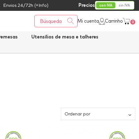
Precios
Envios 24/72h (+Info)
con IVA
sin IVA
Mi cuenta
Carrinho
0
bremesas
Utensílios de mesa e talheres
Ordenar por