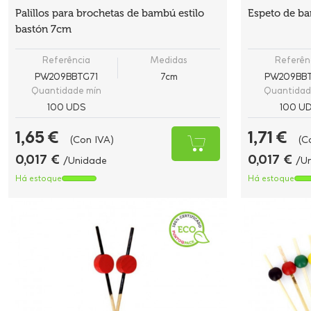
Palillos para brochetas de bambú estilo
Espeto de b
bastón 7cm
Referência
Medidas
Referên
PW209BBTG71
7cm
PW209BBT
Quantidade mín
Quantidad
100 UDS
100 U
1,65 €
1,71 €
(Con IVA)
(C
0,017 €
0,017 €
/Unidade
/U
Há estoque
Há estoque