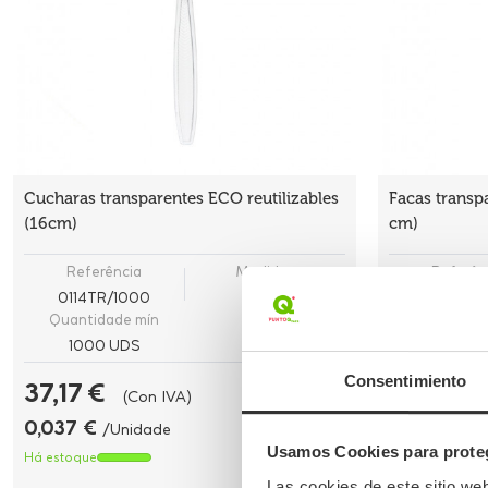
Cucharas transparentes ECO reutilizables
Facas transpa
(16cm)
cm)
Referência
Medidas
Referên
0114TR/1000
15,5cm
0112TR/
Quantidade mín
Quantidad
1000 UDS
1000 U
Consentimiento
37,17 €
37,17 €
(Con IVA)
0,037 €
0,037 €
/Unidade
/U
Usamos Cookies para proteg
Há estoque
Há estoque
Las cookies de este sitio we