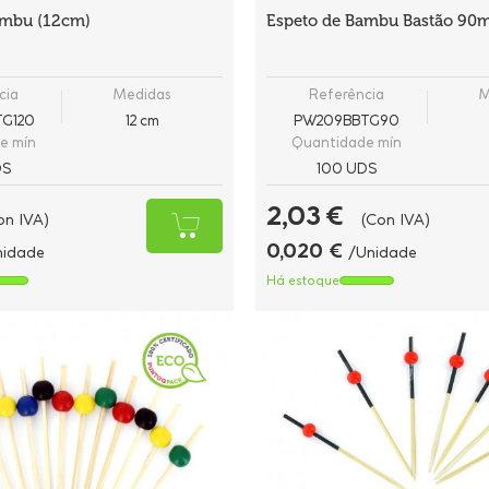
ambu (12cm)
Espeto de Bambu Bastão 9
cia
Medidas
Referência
M
G120
12 cm
PW209BBTG90
e mín
Quantidade mín
DS
100 UDS
2,03 €
on IVA)
(Con IVA)
0,020 €
nidade
/Unidade
Há estoque