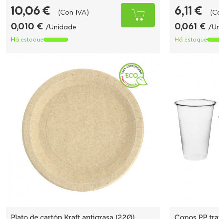
10,06 €
6,11 €
(Con IVA)
(C
0,010 €
0,061 €
/Unidade
/U
Há estoque
Há estoque
Plato de cartón Kraft antigrasa (22Ø)
Copos PP tra