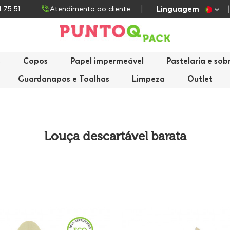
Linguagem
1 75 51
Atendimento ao cliente
s
Copos
Papel impermeável
Pastelaria e so
Guardanapos e Toalhas
Limpeza
Outlet
Louça descartável barata