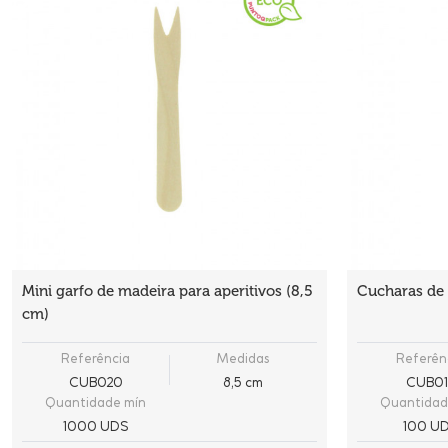
Mini garfo de madeira para aperitivos (8,5
Cucharas de
cm)
Referência
Medidas
Referên
CUB020
8,5 cm
CUB01
Quantidade mín
Quantidad
1000 UDS
100 U