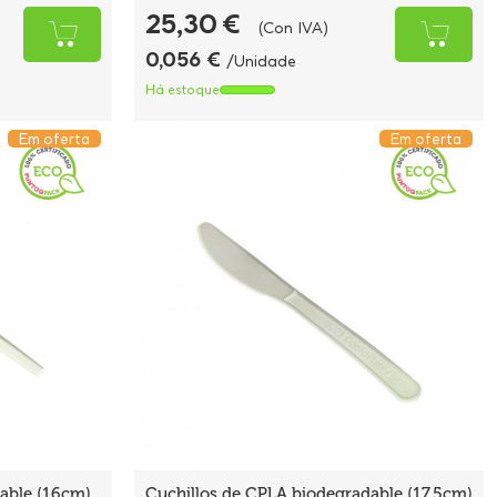
25,30 €
(Con IVA)
0,056 €
/Unidade
Há estoque
Em oferta
Em oferta
able (16cm).
Cuchillos de CPLA biodegradable (17,5cm)