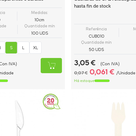
hasta fin de stock
cia
Medidas:
0
10cm
ade
Quantidade mín
Referência
M
l
100 UDS
CUB010
Quantidade mín
M
S
L
XL
50 UDS
3,05 €
Con IVA)
(Con IVA)
0,061 €
nidade
0,07 €
/Unidade
Há estoque