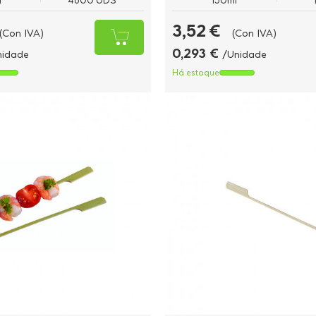
l
4800 UDS
150ml
3,52 €
(Con IVA)
(Con IVA)
0,293 €
nidade
/Unidade
Há estoque