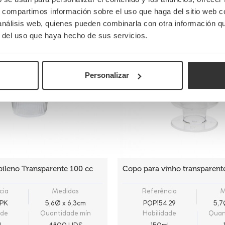
s, compartimos información sobre el uso que haga del sitio web 
 análisis web, quienes pueden combinarla con otra información q
r del uso que haya hecho de sus servicios.
Personalizar
pileno Transparente 100 cc
Copo para vinho transparent
cia
Medidas
Referência
M
PK
5,6Ø x 6,3cm
PQP154.29
5,7
ade
Quantidade mín
Habilidade
Quan