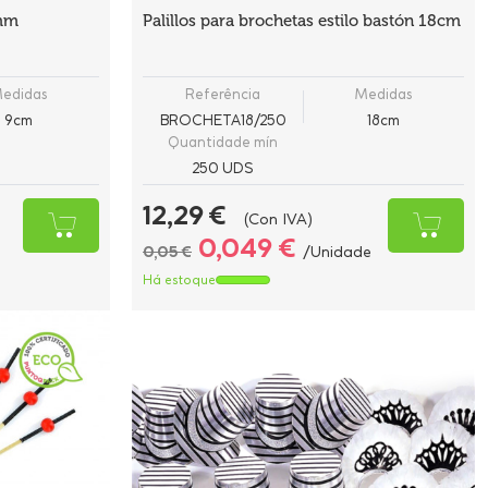
0mm
Palillos para brochetas estilo bastón 18cm
edidas
Referência
Medidas
9cm
BROCHETA18/250
18cm
Quantidade mín
250 UDS
12,29 €
(Con IVA)
0,049 €
0,05 €
/Unidade
Há estoque