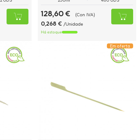
12 UDS
250ml
480 UDS
128,60 €
(Con IVA)
0,268 €
/Unidade
Há estoque
Em oferta