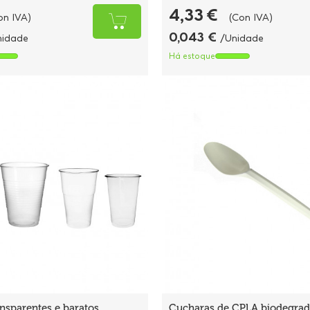
4,33 €
on IVA)
(Con IVA)
0,043 €
nidade
/Unidade
Há estoque
nsparentes e baratos
Cucharas de CPLA biodegrad