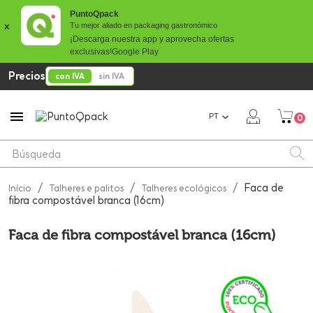
PuntoQpack
x
Tu mejor aliado en packaging gastronómico
¡Descarga nuestra app y aprovecha ofertas
exclusivas!
Google Play
Precios
con IVA
sin IVA

PT
0
Faca de
Início
Talheres e palitos
Talheres ecológicos
fibra compostável branca (16cm)
Faca de fibra compostável branca (16cm)