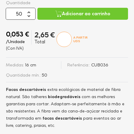
Quantidade
Adicionar ao carrinho
0,053 €
2,65 €
A PARTIR
/Unidade
Total
UDS
(Con IVA)
Medidas:
16 cm
Referência::
CUB036
Quantidade mín.:
50
Facas descartáveis
extra ecológicas de material de fibra
natural. São talheres
biodegradáveis
com as melhores
garantias para cortar. Adaptam-se perfeitamente à mão e
são resistentes. A fibra vem da cana-de-açúcar reciclada e
transformada em
facas descartáveis
para eventos ao ar
livre, catering, praias, etc.