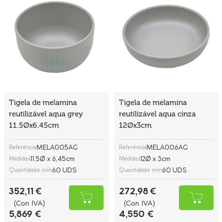
Tigela de melamina
Tigela de melamina
reutilizável aqua grey
reutilizável aqua cinza
11.5Øx6.45cm
12Øx3cm
MELA005AG
MELA006AG
Referência
Referência
11.5Ø x 6,45cm
12Ø x 3cm
Medidas
Medidas
60 UDS
60 UDS
Quantidade mín
Quantidade mín
352,11 €
272,98 €
(Con IVA)
(Con IVA)
5,869 €
4,550 €