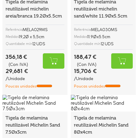
Tigela de melamina
Tigela de melamina
reutilizável michelin
reutilizável michelin
areia/branca 19.2Øx5.5cm
sand/white 11.9Øx5.5cm
MELA029MS
MELA030MS
Referência
Referência
19,2Ø x 5,5cm
11.9Øx5.5cm
Medidas
Medidas
12 UDS
12 UDS
Quantidade mín
Quantidade mín
356,18 €
188,47 €
(Con IVA)
(Con IVA)
29,681 €
15,706 €
/Unidade
/Unidade
Poucas unidades
Poucas unidades
Tigela de melamina
Tigela de melamina
reutilizável Michelin Sand
reutilizável Michelin Sand
7.5Øx3cm
8Øx4cm