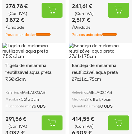
278,78 €
241,61 €
(Con IVA)
(Con IVA)
3,872 €
2,517 €
/Unidade
/Unidade
Poucas unidades
Poucas unidades
Tigela de melamina
Bandeja de melamina
reutilizável aqua preta
reutilizável aqua preta
7.5Øx3cm
27x11x1.75cm
MELA023AB
MELA024AB
Referência
Referência
7,5Ø x 3cm
27 x 11 x 1,75cm
Medidas
Medidas
96 UDS
60 UDS
Quantidade mín
Quantidade mín
291,56 €
414,55 €
(Con IVA)
(Con IVA)
3,037 €
6,909 €