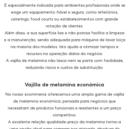
É especialmente indicada para ambientes profissionais onde se
exige um equipamento fiável e seguro, como refeitórios,
caterings, food courts ou estabelecimentos com grande
rotação de clientes.
Além disso, a sua superfície lisa e não porosa facilita a limpeza
e a manutenção, sendo adequada para máquina de lavar loiça
na maioria dos modelos. Isto ajuda a otimizar tempos e
recursos na operação diária do negócio.
A vajilla de melamina não lasca nem se parte com facilidade,
reduzindo riscos e custos de substituição.
Vajilla de melamina económica
No nosso ecommerce oferecemos uma ampla gama de vajilla
de melamina económica, pensada para negócios que
necessitam de produtos funcionais e resistentes a um preço
competitivo.
A excelente relação qualidade-preço da melamina torna-a
uma opção ideal para compras por atacado, abertura de