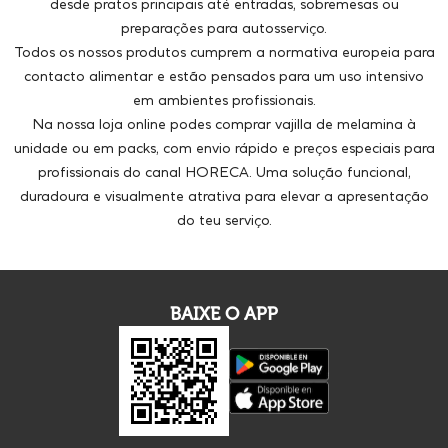
desde pratos principais até entradas, sobremesas ou
preparações para autosserviço.
Todos os nossos produtos cumprem a normativa europeia para
contacto alimentar e estão pensados para um uso intensivo
em ambientes profissionais.
Na nossa loja online podes comprar vajilla de melamina à
unidade ou em packs, com envio rápido e preços especiais para
profissionais do canal HORECA. Uma solução funcional,
duradoura e visualmente atrativa para elevar a apresentação
do teu serviço.
BAIXE O APP