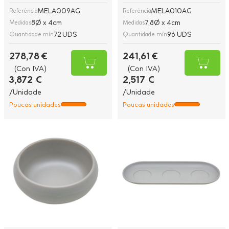
MELA009AG
MELA010AG
Referência
Referência
8Ø x 4cm
7,8Ø x 4cm
Medidas
Medidas
72 UDS
96 UDS
Quantidade mín
Quantidade mín
278,78 €
241,61 €
(Con IVA)
(Con IVA)
3,872 €
2,517 €
/Unidade
/Unidade
Poucas unidades
Poucas unidades