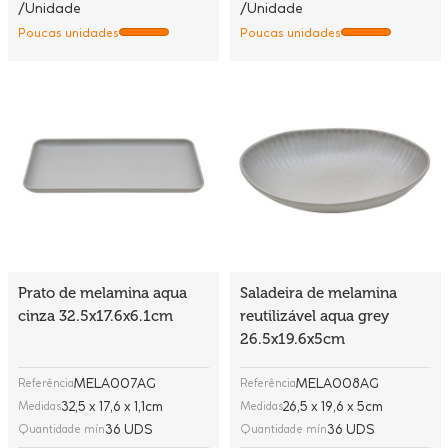
/Unidade
/Unidade
Poucas unidades
Poucas unidades
Prato de melamina aqua
Saladeira de melamina
cinza 32.5x17.6x6.1cm
reutilizável aqua grey
26.5x19.6x5cm
MELA007AG
MELA008AG
Referência
Referência
32,5 x 17,6 x 1,1cm
26,5 x 19,6 x 5cm
Medidas
Medidas
36 UDS
36 UDS
Quantidade mín
Quantidade mín