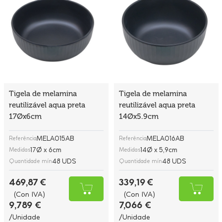
Tigela de melamina
Tigela de melamina
reutilizável aqua preta
reutilizável aqua preta
17Øx6cm
14Øx5.9cm
MELA015AB
MELA016AB
Referência
Referência
17Ø x 6cm
14Ø x 5,9cm
Medidas
Medidas
48 UDS
48 UDS
Quantidade mín
Quantidade mín
469,87 €
339,19 €
(Con IVA)
(Con IVA)
9,789 €
7,066 €
/Unidade
/Unidade