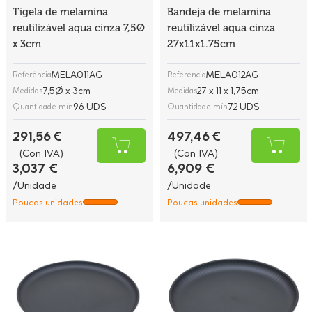
Tigela de melamina
Bandeja de melamina
reutilizável aqua cinza 7,5Ø
reutilizável aqua cinza
x 3cm
27x11x1.75cm
MELA011AG
MELA012AG
Referência
Referência
7,5Ø x 3cm
27 x 11 x 1,75cm
Medidas
Medidas
96 UDS
72 UDS
Quantidade mín
Quantidade mín
291,56 €
497,46 €
(Con IVA)
(Con IVA)
3,037 €
6,909 €
/Unidade
/Unidade
Poucas unidades
Poucas unidades