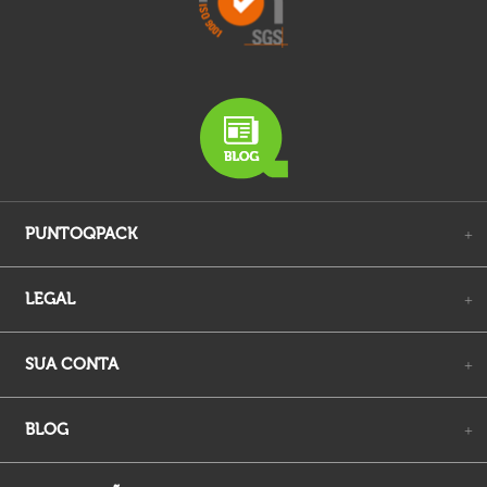
PUNTOQPACK
+
LEGAL
+
SUA CONTA
+
BLOG
+