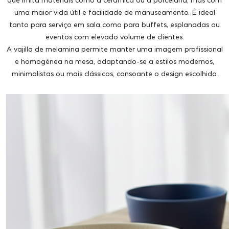
uma maior vida útil e facilidade de manuseamento. É ideal
tanto para serviço em sala como para buffets, esplanadas ou
eventos com elevado volume de clientes.
A vajilla de melamina permite manter uma imagem profissional
e homogénea na mesa, adaptando-se a estilos modernos,
minimalistas ou mais clássicos, consoante o design escolhido.