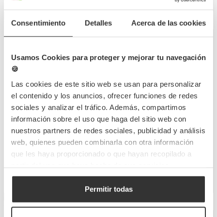
Em oferta
Consentimiento
Detalles
Acerca de las cookies
Ensaladera de Cartón
Saladeira ECO Kraft com
Verde (750ml)
janela (900cc)
Usamos Cookies para proteger y mejorar tu navegación
🍪
PW210PC750V
Referência
CAM018
Referência
15Ø x 6cm
Medidas
Las cookies de este sitio web se usan para personalizar
15x10x4,5 cm
Medidas
Habilidade
750ml
el contenido y los anuncios, ofrecer funciones de redes
Habilidade
900 ml
45 UDS
Quantidade mín
sociales y analizar el tráfico. Además, compartimos
200 UDS
Quantidade mín
información sobre el uso que haga del sitio web con
14,78 €
nuestros partners de redes sociales, publicidad y análisis
43,39 €
(Con IVA)
web, quienes pueden combinarla con otra información
(Con IVA)
0,328
0,36 €
que les haya proporcionado o que hayan recopilado a
0,217 €
€
partir del uso que haya hecho de sus servicios.
/Unidade
/Unidade
Há estoque
Poucas unidades
Permitir todas