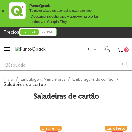
PuntoQpack
x
Tu mejor aliado en packaging gastronómico
¡Descarga nuestra app y aprovecha ofertas
exclusivas!
Google Play
Precios
con IVA
sin IVA

PT
0
Início
Embalagens Alimentares
Embalagens de cartão
Saladeiras de cartão
Saladeiras de cartão
Em oferta
Em oferta