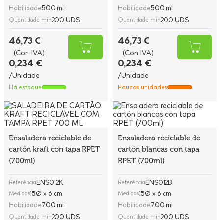
Habilidade
500 ml
Habilidade
500 ml
200 UDS
200 UDS
Quantidade mín
Quantidade mín
46,73 €
46,73 €
(Con IVA)
(Con IVA)
0,234 €
0,234 €
/Unidade
/Unidade
Há estoque
Poucas unidades
Ensaladera reciclable de
Ensaladera reciclable de
cartón kraft con tapa RPET
cartón blancas con tapa
(700ml)
RPET (700ml)
ENS012K
ENS012B
Referência
Referência
15Ø x 6 cm
15Ø x 6 cm
Medidas
Medidas
Habilidade
700 ml
Habilidade
700 ml
200 UDS
200 UDS
Quantidade mín
Quantidade mín