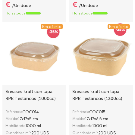
€
€
/Unidade
/Unidade
Há estoque
Há estoque
Em oferta
Em oferta
Envases kraft con tapa
Envases kraft con tapa
RPET estancos (1000cc)
RPET estancos (1300cc)
COC014
COC015
Referência
Referência
17x17x5 cm
17x17x6,5 cm
Medidas
Medidas
Habilidade
1000 ml
Habilidade
1300 ml
200 UDS
200 UDS
Quantidade mín
Quantidade mín