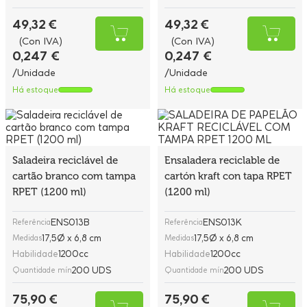
49,32 €
49,32 €
(Con IVA)
(Con IVA)
0,247 €
0,247 €
/Unidade
/Unidade
Há estoque
Há estoque
Saladeira reciclável de
Ensaladera reciclable de
cartão branco com tampa
cartón kraft con tapa RPET
RPET (1200 ml)
(1200 ml)
ENS013B
ENS013K
Referência
Referência
17,5Ø x 6,8 cm
17,5Ø x 6,8 cm
Medidas
Medidas
Habilidade
1200cc
Habilidade
1200cc
200 UDS
200 UDS
Quantidade mín
Quantidade mín
75,90 €
75,90 €