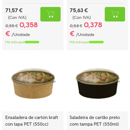
71,57 €
75,63 €
(Con IVA)
(Con IVA)
0,358
0,378
0,55 €
0,58 €
€
€
/Unidade
/Unidade
Há estoque
Há estoque
Ensaladera de cartón kraft
Saladeira de cartão preto
con tapa PET (550cc)
com tampa PET (550ml)