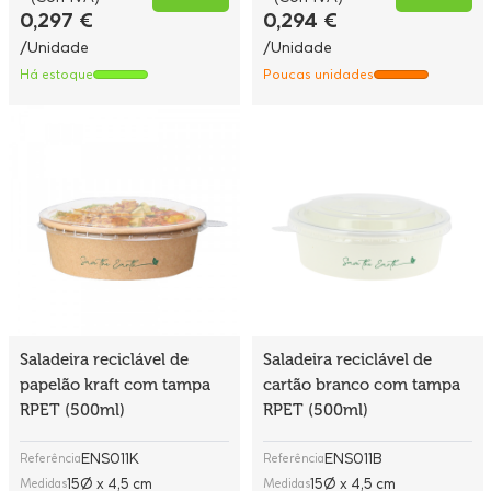
0,297 €
0,294 €
/Unidade
/Unidade
Há estoque
Poucas unidades
Saladeira reciclável de
Saladeira reciclável de
papelão kraft com tampa
cartão branco com tampa
RPET (500ml)
RPET (500ml)
ENS011K
ENS011B
Referência
Referência
15Ø x 4,5 cm
15Ø x 4,5 cm
Medidas
Medidas