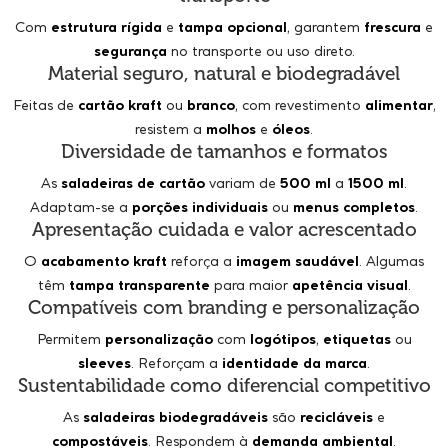
Com
estrutura rígida
e
tampa opcional
, garantem
frescura
e
segurança
no transporte ou uso direto.
Material seguro, natural e biodegradável
Feitas de
cartão kraft
ou
branco
, com revestimento
alimentar
,
resistem a
molhos
e
óleos
.
Diversidade de tamanhos e formatos
As
saladeiras de cartão
variam de
500 ml
a
1500 ml
.
Adaptam-se a
porções individuais
ou
menus completos
.
Apresentação cuidada e valor acrescentado
O
acabamento kraft
reforça a
imagem saudável
. Algumas
têm
tampa transparente
para maior
apetência visual
.
Compatíveis com branding e personalização
Permitem
personalização
com
logótipos
,
etiquetas
ou
sleeves
. Reforçam a
identidade da marca
.
Sustentabilidade como diferencial competitivo
As
saladeiras biodegradáveis
são
recicláveis
e
compostáveis
. Respondem à
demanda ambiental
.