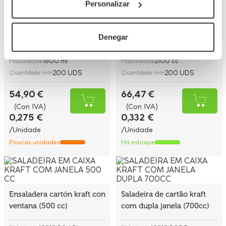
Saladeira ECO Kraft com
Saladeira ECO Kraft com
Personalizar
janela (1600cc)
janela (2100cc)
Denegar
CAM019
CAM020
Referência
Referência
18x12x5 cm
19,5x14x6,5 cm
Medidas
Medidas
Habilidade
1600 ml
Habilidade
2100 cc
200 UDS
200 UDS
Quantidade mín
Quantidade mín
54,90 €
66,47 €
(Con IVA)
(Con IVA)
0,275 €
0,332 €
/Unidade
/Unidade
Poucas unidades
Há estoque
Ensaladera cartón kraft con
Saladeira de cartão kraft
ventana (500 cc)
com dupla janela (700cc)