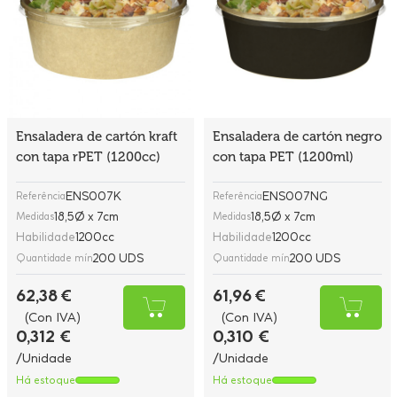
Ensaladera de cartón kraft
Ensaladera de cartón negro
con tapa rPET (1200cc)
con tapa PET (1200ml)
ENS007K
ENS007NG
Referência
Referência
18,5Ø x 7cm
18,5Ø x 7cm
Medidas
Medidas
Habilidade
1200cc
Habilidade
1200cc
200 UDS
200 UDS
Quantidade mín
Quantidade mín
62,38 €
61,96 €
(Con IVA)
(Con IVA)
0,312 €
0,310 €
/Unidade
/Unidade
Há estoque
Há estoque