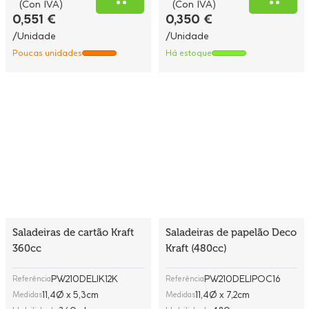
(Con IVA)
(Con IVA)
0,551 €
0,350 €
/Unidade
/Unidade
Poucas unidades
Há estoque
Saladeiras de cartão Kraft
Saladeiras de papelão Deco
360cc
Kraft (480cc)
PW210DELIK12K
PW210DELIPOC16
Referência
Referência
11,4Ø x 5,3cm
11,4Ø x 7,2cm
Medidas
Medidas