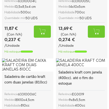
63310004C
63310005C
Referência
Referência
13,5x8,5x4 cm
14x10x5cm
Medidas
Medidas
Habilidade
500cc
Habilidade
700cc
50 UDS
50 UDS
Quantidade mín
Quantidade mín
11,87 €
13,69 €
(Con IVA)
(Con IVA)
0,237 €
0,274 €
/Unidade
/Unidade
Há estoque
Há estoque
Saladeira kraft com janela
Saladeira de cartão kraft
(400cc). até o fim do
com duas janelas (810cc)
estoque
63310006C
EG0019
Referência
Referência
18X10x4,5cm
9x8x5,5cm
Medidas
Medidas
Habilidade
810cc
Habilidade
400cc