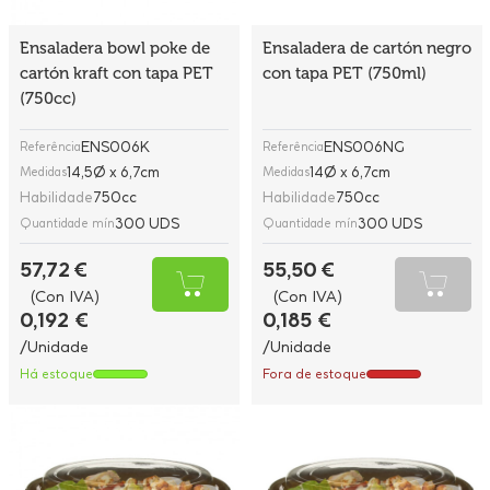
Ensaladera bowl poke de
Ensaladera de cartón negro
cartón kraft con tapa PET
con tapa PET (750ml)
(750cc)
ENS006K
ENS006NG
Referência
Referência
14,5Ø x 6,7cm
14Ø x 6,7cm
Medidas
Medidas
Habilidade
750cc
Habilidade
750cc
300 UDS
300 UDS
Quantidade mín
Quantidade mín
57,72 €
55,50 €
(Con IVA)
(Con IVA)
0,192 €
0,185 €
/Unidade
/Unidade
Há estoque
Fora de estoque