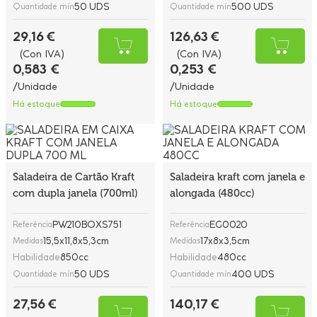
50 UDS
500 UDS
Quantidade mín
Quantidade mín
29,16 €
126,63 €
(Con IVA)
(Con IVA)
0,583 €
0,253 €
/Unidade
/Unidade
Há estoque
Há estoque
Saladeira de Cartão Kraft
Saladeira kraft com janela e
com dupla janela (700ml)
alongada (480cc)
PW210BOXS751
EG0020
Referência
Referência
15,5x11,8x5,3cm
17x8x3,5cm
Medidas
Medidas
Habilidade
850cc
Habilidade
480cc
50 UDS
400 UDS
Quantidade mín
Quantidade mín
27,56 €
140,17 €