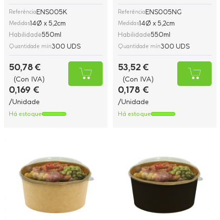
ENS005K
ENS005NG
Referência
Referência
14Ø x 5,2cm
14Ø x 5,2cm
Medidas
Medidas
Habilidade
550ml
Habilidade
550ml
300 UDS
300 UDS
Quantidade mín
Quantidade mín
50,78 €
53,52 €
(Con IVA)
(Con IVA)
0,169 €
0,178 €
/Unidade
/Unidade
Há estoque
Há estoque