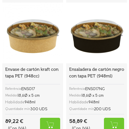
Envase de cartón kraft con
Ensaladera de cartón negro
tapa PET (948cc)
con tapa PET (948ml)
ENS017
ENS017NG
Referência
Referência
18,6Ø x 5 cm
18,6Ø x 5 cm
Medidas
Medidas
Habilidade
948ml
Habilidade
948ml
300 UDS
200 UDS
Quantidade mín
Quantidade mín
89,22 €
58,89 €
(Con IVA)
(Con IVA)