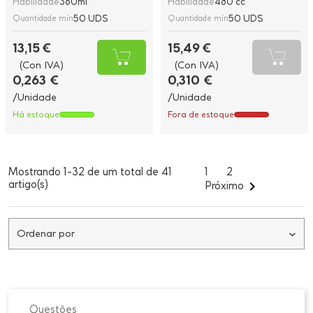
Habilidade
360ml
Habilidade
480 cc
50 UDS
50 UDS
Quantidade mín
Quantidade mín
13,15 €
15,49 €
(Con IVA)
(Con IVA)
0,263 €
0,310 €
/Unidade
/Unidade
Há estoque
Fora de estoque
Mostrando 1-32 de um total de 41
1
2
artigo(s)

Próximo
Ordenar por
Questões