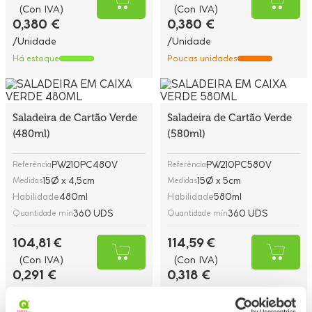
(Con IVA)
(Con IVA)
0,380 €
0,380 €
/Unidade
/Unidade
Há estoque
Poucas unidades
Saladeira de Cartão Verde
Saladeira de Cartão Verde
(480ml)
(580ml)
PW210PC480V
PW210PC580V
Referência
Referência
15Ø x 4,5cm
15Ø x 5cm
Medidas
Medidas
Habilidade
480ml
Habilidade
580ml
360 UDS
360 UDS
Quantidade mín
Quantidade mín
104,81 €
114,59 €
(Con IVA)
(Con IVA)
0,291 €
0,318 €
/Unidade
/Unidade
Há estoque
Há estoque