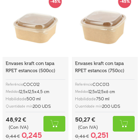
Envases kraft con tapa
Envases kraft con tapa
RPET estancos (500cc)
RPET estancos (750cc)
COC012
COC013
Referência
Referência
12,5x12,5x4,5 cm
12,5x12,5x6 cm
Medidas
Medidas
Habilidade
500 ml
Habilidade
750 ml
200 UDS
200 UDS
Quantidade mín
Quantidade mín
48,92 €
50,27 €
(Con IVA)
(Con IVA)
0,245
0,251
0,44 €
0,46 €