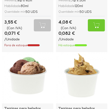
7,4Ø x 4cm
7,7Ø x 5cm
Medidas
Medidas
Habilidade
80ml
Habilidade
120ml
50 UDS
50 UDS
Quantidade mín
Quantidade mín
3,55 €
4,08 €
(Con IVA)
(Con IVA)
0,071 €
0,082 €
/Unidade
/Unidade
Fora de estoque
Há estoque
Tarrinas para helados
Tarrinas para helados