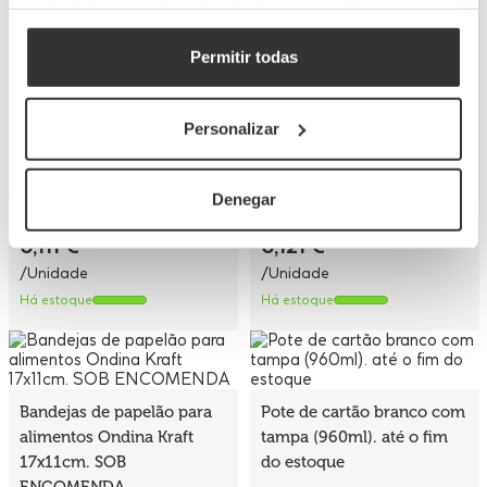
bubble waffle, fritos y
bubble waffle, fritos y
partir del uso que haya hecho de sus servicios.
wraps (12 Oz)
wraps (16 Oz)
Permitir todas
GOF002
GOF003
Referência
Referência
8Ø/12cm
8Ø/14cm
Medidas
Medidas
Habilidade
360cc
Habilidade
480cc
Personalizar
50 UDS
50 UDS
Quantidade mín
Quantidade mín
5,56 €
6,03 €
Denegar
(Con IVA)
(Con IVA)
0,111 €
0,121 €
/Unidade
/Unidade
Há estoque
Há estoque
Bandejas de papelão para
Pote de cartão branco com
alimentos Ondina Kraft
tampa (960ml). até o fim
17x11cm. SOB
do estoque