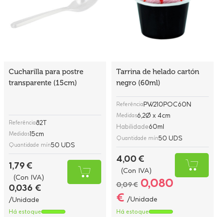
Cucharilla para postre
Tarrina de helado cartón
transparente (15cm)
negro (60ml)
PW210POC60N
Referência
6,2Ø x 4cm
Medidas
82T
Referência
Habilidade
60ml
15cm
Medidas
50 UDS
Quantidade mín
50 UDS
Quantidade mín
4,00 €
1,79 €
(Con IVA)
(Con IVA)
0,080
0,09 €
0,036 €
€
/Unidade
/Unidade
Há estoque
Há estoque