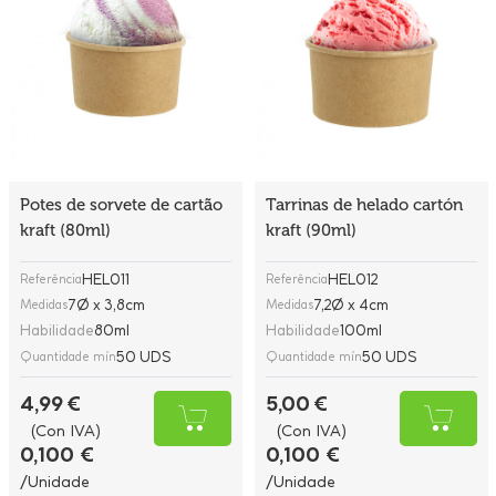
Potes de sorvete de cartão
Tarrinas de helado cartón
kraft (80ml)
kraft (90ml)
HEL011
HEL012
Referência
Referência
7Ø x 3,8cm
7,2Ø x 4cm
Medidas
Medidas
Habilidade
80ml
Habilidade
100ml
50 UDS
50 UDS
Quantidade mín
Quantidade mín
4,99 €
5,00 €
(Con IVA)
(Con IVA)
0,100 €
0,100 €
/Unidade
/Unidade