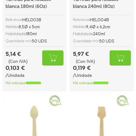
blanca 180ml (6Oz)
blanca 240ml (8Oz)
HEL003B
HEL004B
Referência
Referência
8,5Ø x 5cm
9,4Ø x 6,2cm
Medidas
Medidas
Habilidade
180ml
Habilidade
240ml
50 UDS
50 UDS
Quantidade mín
Quantidade mín
5,14 €
5,97 €
(Con IVA)
(Con IVA)
0,103 €
0,119 €
/Unidade
/Unidade
Há estoque
Há estoque