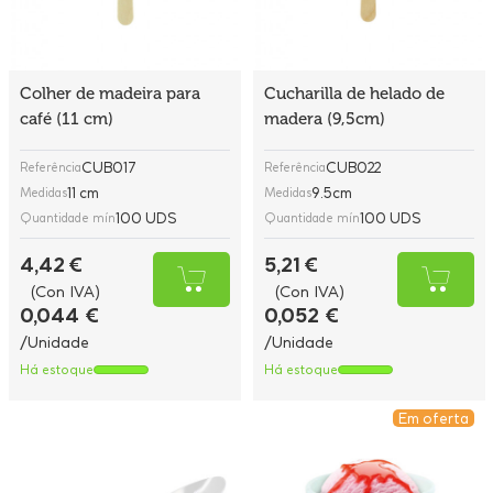
Colher de madeira para
Cucharilla de helado de
café (11 cm)
madera (9,5cm)
CUB017
CUB022
Referência
Referência
11 cm
9.5cm
Medidas
Medidas
100 UDS
100 UDS
Quantidade mín
Quantidade mín
4,42 €
5,21 €
(Con IVA)
(Con IVA)
0,044 €
0,052 €
/Unidade
/Unidade
Há estoque
Há estoque
Em oferta