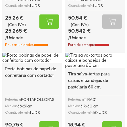
1 UDS
1 UDS
Quantidade mín
Quantidade mín
25,26 €
50,54 €
(Con IVA)
(Con IVA)
25,265 €
50,542 €
/Unidade
/Unidade
Poucas unidades
Fora de estoque
Porta bobinas de papel de
Tira salva-tartas para
confeitaria com cortador
caixas e bandejas de
pastelaria 60 cm
PORTAROLLOPAS
TIRA01
Referência
Referência
68x51cm
3,7x60 cm
Medidas
Medidas
1 UDS
50 UDS
Quantidade mín
Quantidade mín
90,75 €
18,94 €