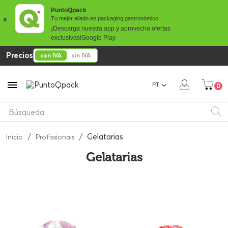
PuntoQpack
x
Tu mejor aliado en packaging gastronómico
¡Descarga nuestra app y aprovecha ofertas
exclusivas!
Google Play
Precios
con IVA
sin IVA

PT
0
Gelatarias
Início
Profissionais
Gelatarias