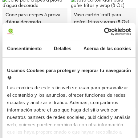
Cone para crepes à prova
Vaso cartón kraft para
d'água decorado
gofre, fritos y wrap (8 Oz)
GOF001
Referência
7,5Ø/10cm
CREPES
Medidas
Referência
Consentimiento
Detalles
Acerca de las cookies
Habilidade
240cc
15x15,5cm
Medidas
250 UDS
50 UDS
Quantidade mín
Quantidade mín
38,59 €
4,64 €
Usamos Cookies para proteger y mejorar tu navegación
(Con IVA)
(Con IVA)
🍪
0,154 €
0,093 €
Las cookies de este sitio web se usan para personalizar
/Unidade
/Unidade
el contenido y los anuncios, ofrecer funciones de redes
Há estoque
Há estoque
sociales y analizar el tráfico. Además, compartimos
información sobre el uso que haga del sitio web con
nuestros partners de redes sociales, publicidad y análisis
web, quienes pueden combinarla con otra información
Vaso cartón kraft para
Vaso cartón kraft para
que les haya proporcionado o que hayan recopilado a