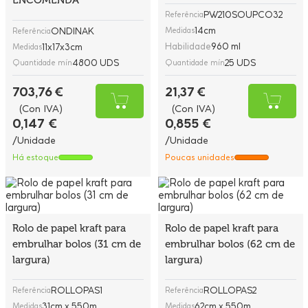
ENCOMENDA
PW210SOUPCO32
Referência
14cm
ONDINAK
Medidas
Referência
Habilidade
960 ml
11x17x3cm
Medidas
4800 UDS
25 UDS
Quantidade mín
Quantidade mín
703,76 €
21,37 €
(Con IVA)
(Con IVA)
0,147 €
0,855 €
/Unidade
/Unidade
Há estoque
Poucas unidades
Rolo de papel kraft para
Rolo de papel kraft para
embrulhar bolos (31 cm de
embrulhar bolos (62 cm de
largura)
largura)
ROLLOPAS1
ROLLOPAS2
Referência
Referência
31cm x 550m
62cm x 550m
Medidas
Medidas