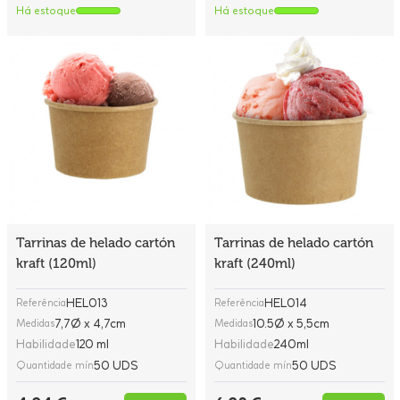
Há estoque
Há estoque
Tarrinas de helado cartón
Tarrinas de helado cartón
kraft (120ml)
kraft (240ml)
HEL013
HEL014
Referência
Referência
7,7Ø x 4,7cm
10.5Ø x 5,5cm
Medidas
Medidas
Habilidade
120 ml
Habilidade
240ml
50 UDS
50 UDS
Quantidade mín
Quantidade mín