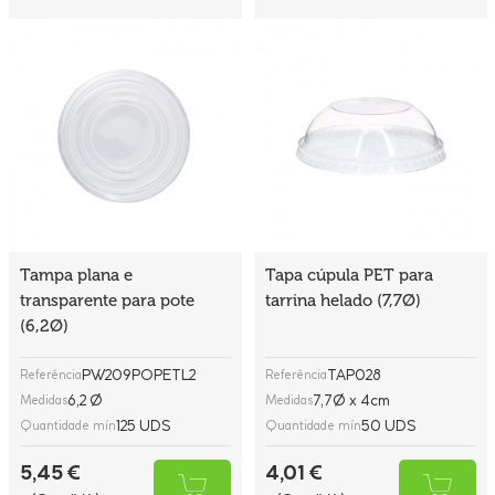
Tampa plana e
Tapa cúpula PET para
transparente para pote
tarrina helado (7,7Ø)
(6,2Ø)
PW209POPETL2
TAP028
Referência
Referência
6,2 Ø
7,7Ø x 4cm
Medidas
Medidas
125 UDS
50 UDS
Quantidade mín
Quantidade mín
5,45 €
4,01 €