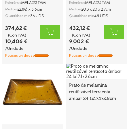
MELA223TAM
MELA224TAM
Referência
Referência
22,8Ø x 3,6cm
20,3 x 20 x 2,7cm
Medidas
Medidas
36 UDS
48 UDS
Quantidade mín
Quantidade mín
374,62 €
432,12 €
(Con IVA)
(Con IVA)
10,406 €
9,002 €
/Unidade
/Unidade
Poucas unidades
Poucas unidades
Prato de melamina
reutilizável terracota
âmbar 24.1x17.1x2.8cm