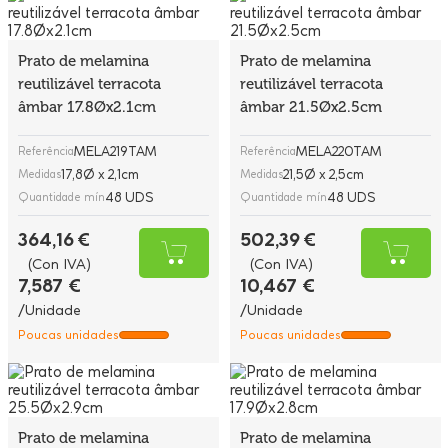
Prato de melamina
Prato de melamina
reutilizável terracota
reutilizável terracota
âmbar 17.8Øx2.1cm
âmbar 21.5Øx2.5cm
MELA219TAM
MELA220TAM
Referência
Referência
17,8Ø x 2,1cm
21,5Ø x 2,5cm
Medidas
Medidas
48 UDS
48 UDS
Quantidade mín
Quantidade mín
364,16 €
502,39 €
(Con IVA)
(Con IVA)
7,587 €
10,467 €
/Unidade
/Unidade
Poucas unidades
Poucas unidades
Prato de melamina
Prato de melamina