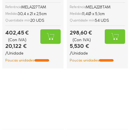
MELA227TAM
MELA228TAM
Referência
Referência
30,4 x 21 x 2,5cm
11,4Ø x 5,1cm
Medidas
Medidas
20 UDS
54 UDS
Quantidade mín
Quantidade mín
402,45 €
298,60 €
(Con IVA)
(Con IVA)
20,122 €
5,530 €
/Unidade
/Unidade
Poucas unidades
Poucas unidades