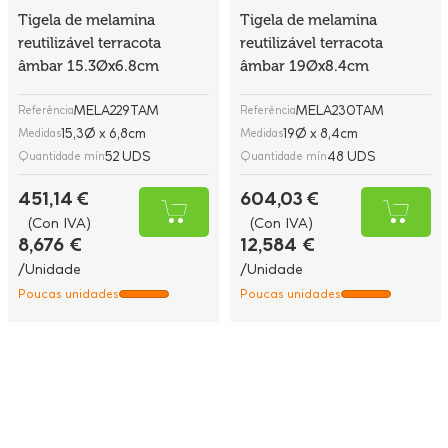
Tigela de melamina
Tigela de melamina
reutilizável terracota
reutilizável terracota
âmbar 15.3Øx6.8cm
âmbar 19Øx8.4cm
MELA229TAM
MELA230TAM
Referência
Referência
15,3Ø x 6,8cm
19Ø x 8,4cm
Medidas
Medidas
52 UDS
48 UDS
Quantidade mín
Quantidade mín
451,14 €
604,03 €
(Con IVA)
(Con IVA)
8,676 €
12,584 €
/Unidade
/Unidade
Poucas unidades
Poucas unidades