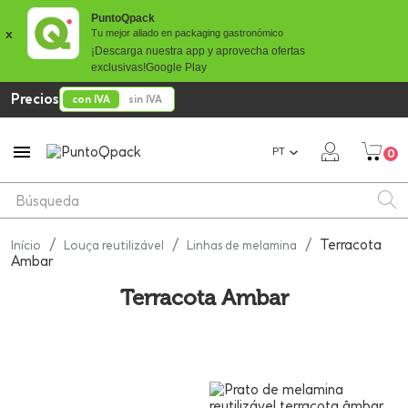
PuntoQpack
x
Tu mejor aliado en packaging gastronómico
¡Descarga nuestra app y aprovecha ofertas
exclusivas!
Google Play
Precios
con IVA
sin IVA

PT
0
Terracota
Início
Louça reutilizável
Linhas de melamina
Ambar
Terracota Ambar