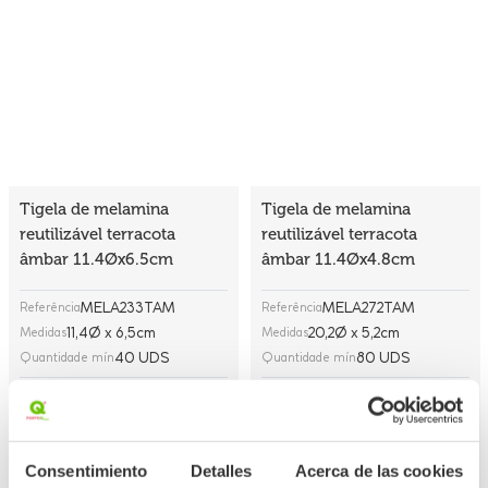
Tigela de melamina
Tigela de melamina
reutilizável terracota
reutilizável terracota
âmbar 11.4Øx6.5cm
âmbar 11.4Øx4.8cm
MELA233TAM
MELA272TAM
Referência
Referência
11,4Ø x 6,5cm
20,2Ø x 5,2cm
Medidas
Medidas
40 UDS
80 UDS
Quantidade mín
Quantidade mín
301,53 €
398,82 €
(Con IVA)
(Con IVA)
7,538 €
4,985 €
Consentimiento
Detalles
Acerca de las cookies
/Unidade
/Unidade