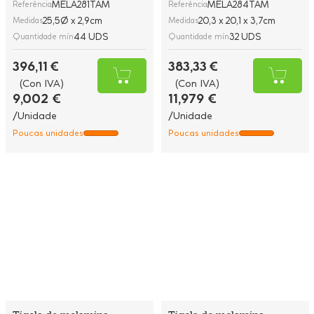
MELA281TAM
MELA284TAM
Referência
Referência
25,5Ø x 2,9cm
20,3 x 20,1 x 3,7cm
Medidas
Medidas
44 UDS
32 UDS
Quantidade mín
Quantidade mín
396,11 €
383,33 €
(Con IVA)
(Con IVA)
9,002 €
11,979 €
/Unidade
/Unidade
Poucas unidades
Poucas unidades