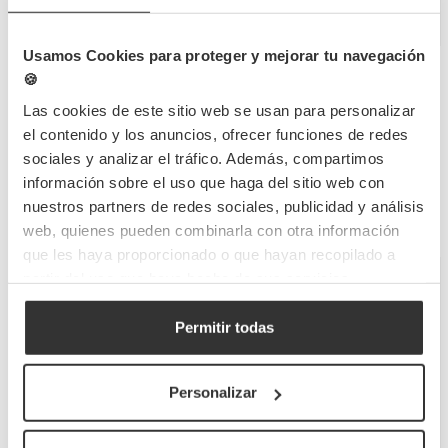
Poucas unidades
Poucas unidades
Usamos Cookies para proteger y mejorar tu navegación
🍪
Las cookies de este sitio web se usan para personalizar
el contenido y los anuncios, ofrecer funciones de redes
sociales y analizar el tráfico. Además, compartimos
información sobre el uso que haga del sitio web con
nuestros partners de redes sociales, publicidad y análisis
web, quienes pueden combinarla con otra información
que les haya proporcionado o que hayan recopilado a
Tigela de melamina
Tigela de melamina
partir del uso que haya hecho de sus servicios.
reutilizável terracota
reutilizável terracota
âmbar 20.3Øx5.4cm
âmbar 25.4Øx6.7cm
Permitir todas
MELA275TAM
MELA278TAM
Referência
Referência
17,8 x 17,8 x 7,4cm
26,6 x 26,6 x 2,5cm
Personalizar
Medidas
Medidas
44 UDS
32 UDS
Quantidade mín
Quantidade mín