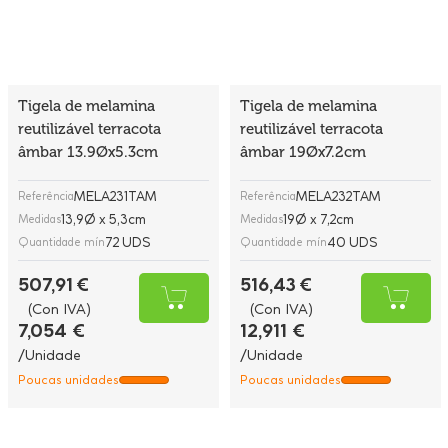
Tigela de melamina
Tigela de melamina
reutilizável terracota
reutilizável terracota
âmbar 13.9Øx5.3cm
âmbar 19Øx7.2cm
MELA231TAM
MELA232TAM
Referência
Referência
13,9Ø x 5,3cm
19Ø x 7,2cm
Medidas
Medidas
72 UDS
40 UDS
Quantidade mín
Quantidade mín
507,91 €
516,43 €
(Con IVA)
(Con IVA)
7,054 €
12,911 €
/Unidade
/Unidade
Poucas unidades
Poucas unidades