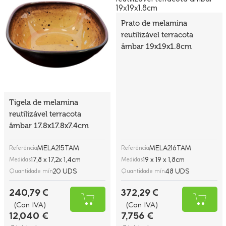
Prato de melamina
reutilizável terracota
âmbar 19x19x1.8cm
Tigela de melamina
reutilizável terracota
âmbar 17.8x17.8x7.4cm
MELA215TAM
MELA216TAM
Referência
Referência
17,8 x 17,2x 1,4cm
19 x 19 x 1,8cm
Medidas
Medidas
20 UDS
48 UDS
Quantidade mín
Quantidade mín
240,79 €
372,29 €
(Con IVA)
(Con IVA)
12,040 €
7,756 €