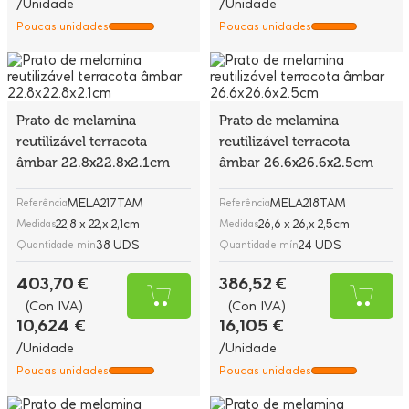
/Unidade
/Unidade
Poucas unidades
Poucas unidades
Prato de melamina
Prato de melamina
reutilizável terracota
reutilizável terracota
âmbar 22.8x22.8x2.1cm
âmbar 26.6x26.6x2.5cm
MELA217TAM
MELA218TAM
Referência
Referência
22,8 x 22,x 2,1cm
26,6 x 26,x 2,5cm
Medidas
Medidas
38 UDS
24 UDS
Quantidade mín
Quantidade mín
403,70 €
386,52 €
(Con IVA)
(Con IVA)
10,624 €
16,105 €
/Unidade
/Unidade
Poucas unidades
Poucas unidades