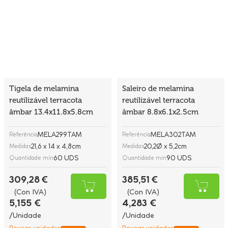
Tigela de melamina
Saleiro de melamina
reutilizável terracota
reutilizável terracota
âmbar 13.4x11.8x5.8cm
âmbar 8.8x6.1x2.5cm
MELA299TAM
MELA302TAM
Referência
Referência
21,6 x 14 x 4,8cm
20,2Ø x 5,2cm
Medidas
Medidas
60 UDS
90 UDS
Quantidade mín
Quantidade mín
309,28 €
385,51 €
(Con IVA)
(Con IVA)
5,155 €
4,283 €
/Unidade
/Unidade
Poucas unidades
Poucas unidades