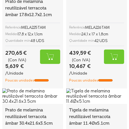
Prato de melamina
reutilizável terracota
âmbar 17.8x12.7x2.1cm
MELA225TAM
MELA226TAM
Referência
Referência
17,8 x 12,x 1,1cm
24,1 x 17 x 1,8cm
Medidas
Medidas
48 UDS
42 UDS
Quantidade mín
Quantidade mín
270,65 €
439,59 €
(Con IVA)
(Con IVA)
5,639 €
10,467 €
/Unidade
/Unidade
Poucas unidades
Poucas unidades
Prato de melamina
Tigela de melamina
reutilizável terracota
reutilizável terracota
âmbar 30.4x21.6x3.5cm
âmbar 11.4Øx5.1cm