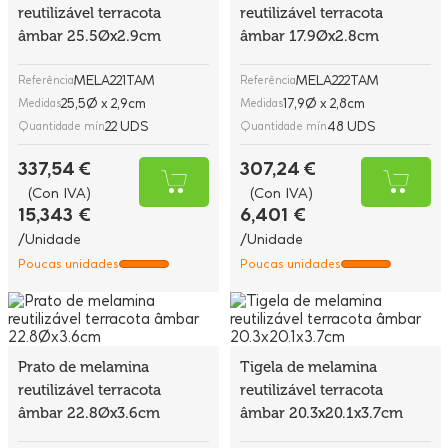
reutilizável terracota
reutilizável terracota
âmbar 25.5Øx2.9cm
âmbar 17.9Øx2.8cm
MELA221TAM
MELA222TAM
Referência
Referência
25,5Ø x 2,9cm
17,9Ø x 2,8cm
Medidas
Medidas
22 UDS
48 UDS
Quantidade mín
Quantidade mín
337,54 €
307,24 €
(Con IVA)
(Con IVA)
15,343 €
6,401 €
/Unidade
/Unidade
Poucas unidades
Poucas unidades
Prato de melamina
Tigela de melamina
reutilizável terracota
reutilizável terracota
âmbar 22.8Øx3.6cm
âmbar 20.3x20.1x3.7cm