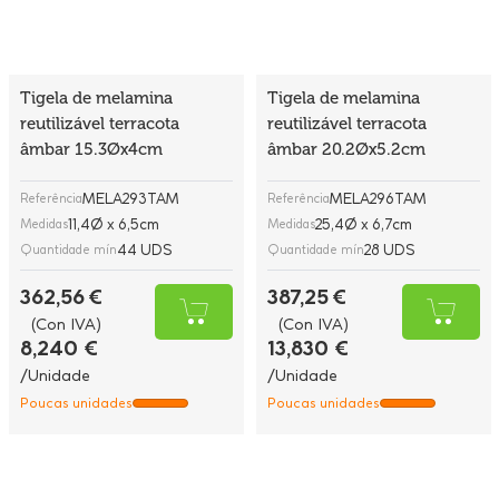
Tigela de melamina
Tigela de melamina
reutilizável terracota
reutilizável terracota
âmbar 15.3Øx4cm
âmbar 20.2Øx5.2cm
MELA293TAM
MELA296TAM
Referência
Referência
11,4Ø x 6,5cm
25,4Ø x 6,7cm
Medidas
Medidas
44 UDS
28 UDS
Quantidade mín
Quantidade mín
362,56 €
387,25 €
(Con IVA)
(Con IVA)
8,240 €
13,830 €
/Unidade
/Unidade
Poucas unidades
Poucas unidades