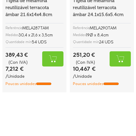
Tigela de melamina
Tigela de melamina
reutilizável terracota
reutilizável terracota
âmbar 21.6x14x4.8cm
âmbar 24.1x15.6x5.4cm
MELA287TAM
MELA290TAM
Referência
Referência
30,4 x 21,6 x 3,5cm
19Ø x 8,4cm
Medidas
Medidas
54 UDS
24 UDS
Quantidade mín
Quantidade mín
389,43 €
251,20 €
(Con IVA)
(Con IVA)
7,212 €
10,467 €
/Unidade
/Unidade
Poucas unidades
Poucas unidades