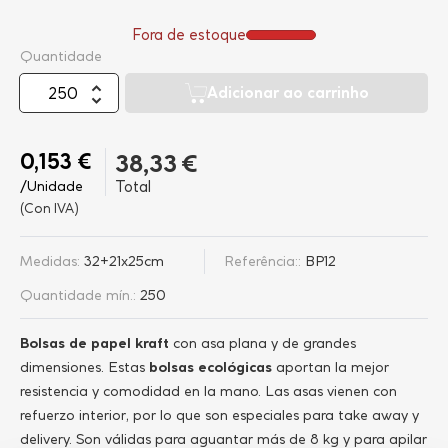
Fora de estoque
Quantidade
Adicionar ao carrinho
0,153 €
38,33 €
/Unidade
Total
(Con IVA)
Medidas:
32+21x25cm
Referência::
BP12
Quantidade mín.:
250
Bolsas de papel kraft
con asa plana y de grandes
dimensiones. Estas
bolsas ecológicas
aportan la mejor
resistencia y comodidad en la mano. Las asas vienen con
refuerzo interior, por lo que son especiales para take away y
delivery. Son válidas para aguantar más de 8 kg y para apilar