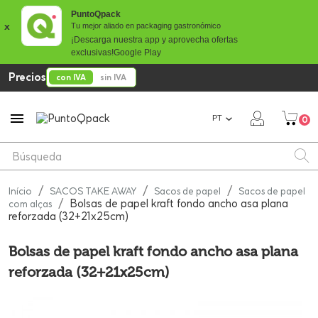
PuntoQpack
x
Tu mejor aliado en packaging gastronómico
¡Descarga nuestra app y aprovecha ofertas
exclusivas!
Google Play
Precios
con IVA
sin IVA

PT
0
Início
SACOS TAKE AWAY
Sacos de papel
Sacos de papel
Bolsas de papel kraft fondo ancho asa plana
com alças
reforzada (32+21x25cm)
Bolsas de papel kraft fondo ancho asa plana
reforzada (32+21x25cm)