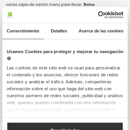
varias cajas de cartón menú para llevar.
Bolsa
personalizable
con tu imagen de marca está disponible a
partir de 250 unidades. Pregúntanos si lo deseas.
Consentimiento
Detalles
Acerca de las cookies
Personaliza este producto
Solicita una muestra
¿Pregúntanos?
Usamos Cookies para proteger y mejorar tu navegación
🍪
Las cookies de este sitio web se usan para personalizar
el contenido y los anuncios, ofrecer funciones de redes
sociales y analizar el tráfico. Además, compartimos
información sobre el uso que haga del sitio web con
nuestros partners de redes sociales, publicidad y análisis
web, quienes pueden combinarla con otra información
Notificarme
que les haya proporcionado o que hayan recopilado a
partir del uso que haya hecho de sus servicios.