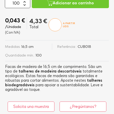
Adicionar ao carrinho
0,043 €
4,33 €
A PARTIR
/Unidade
Total
UDS
(Con IVA)
Medidas:
16,5 cm
Referência::
CUB018
Quantidade mín.:
100
Facas de madeira de 16,5 cm de comprimento. São um
tipo de
talheres de madeira descartáveis
totalmente
ecológicos. Estas facas de madeira são garantidas e
robustas para cortar alimentos. Aposte nestes
talheres
biodegradáveis
para apoiar a sustentabilidade. Leve e
agradável ao toque.
Solicita una muestra
¿Pregúntanos?