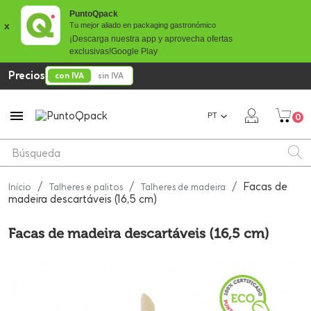
PuntoQpack
x
Tu mejor aliado en packaging gastronómico
¡Descarga nuestra app y aprovecha ofertas
exclusivas!
Google Play
Precios
con IVA
sin IVA

PT
0
Facas de
Início
Talheres e palitos
Talheres de madeira
madeira descartáveis (16,5 cm)
Facas de madeira descartáveis (16,5 cm)