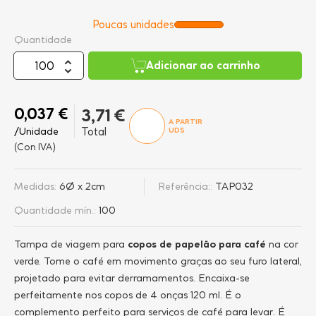
Poucas unidades
Quantidade
Adicionar ao carrinho
0,037 €
3,71 €
A PARTIR
/Unidade
Total
UDS
(Con IVA)
Medidas:
6Ø x 2cm
Referência::
TAP032
Quantidade mín.:
100
Tampa de viagem para
copos de papelão para café
na cor
verde. Tome o café em movimento graças ao seu furo lateral,
projetado para evitar derramamentos. Encaixa-se
perfeitamente nos copos de 4 onças 120 ml. É o
complemento perfeito para serviços de café para levar. É