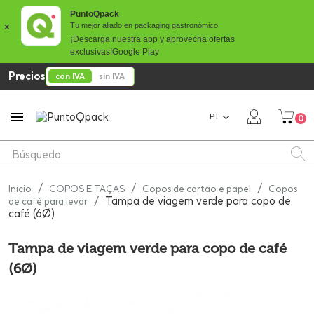
PuntoQpack
x
Tu mejor aliado en packaging gastronómico
¡Descarga nuestra app y aprovecha ofertas
exclusivas!
Google Play
Precios
con IVA
sin IVA

PT
0
Início
COPOS E TAÇAS
Copos de cartão e papel
Copos
Tampa de viagem verde para copo de
de café para levar
café (6Ø)
Tampa de viagem verde para copo de café
(6Ø)