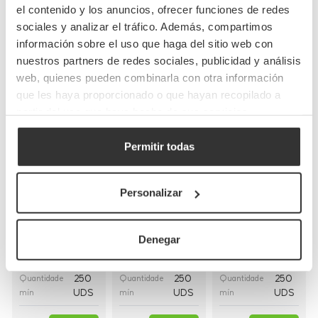
el contenido y los anuncios, ofrecer funciones de redes
Conclua o seu pedido
sociales y analizar el tráfico. Además, compartimos
información sobre el uso que haga del sitio web con
nuestros partners de redes sociales, publicidad y análisis
web, quienes pueden combinarla con otra información
que les haya proporcionado o que hayan recopilado a
partir del uso que haya hecho de sus servicios.
Permitir todas
Bolsas de papel
Sacos de papel
Sacolas de
kraft con asas
brancos com
papel brancas
planas
alça
com alça plana
Personalizar
(26+20x32cm)
encaracolada
(28+17x29cm)
(30+18x29cm)
Denegar
BP8
BP16BCO
BP9BCO
Referência
Referência
Referência
26+20x32cm
30+18x29cm
28+17x29cm
Medidas
Medidas
Medidas
250
250
250
Quantidade
Quantidade
Quantidade
UDS
UDS
UDS
mín
mín
mín