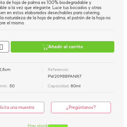
ita de hoja de palma es 100% biodegradable y
le a la vez que elegante. Luce tus bocados y otras
sen en estos elaborados desechables para catering.
la naturaleza de la hoja de palma, el patrón de la hoja no
pre el mismo.
Añadir al carrito
2,8cm
Referencia::
PW209BBPANR7
mín.:
50
Capacidad:
80ml
licita una muestra
¿Pregúntanos?
Hay stock