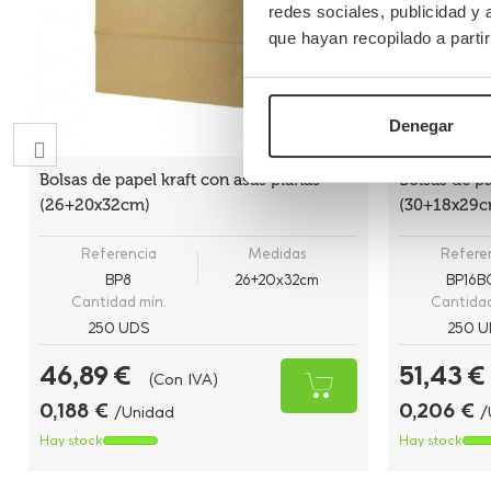
redes sociales, publicidad y
que hayan recopilado a parti
Denegar
Bolsas de papel kraft con asas planas
Bolsas de p
(26+20x32cm)
(30+18x29c
Referencia
Medidas
Refere
BP8
26+20x32cm
BP16
Cantidad mín.
Cantidad
250 UDS
250 U
46,89 €
51,43 €
(Con IVA)
0,188 €
0,206 €
/Unidad
/
Hay stock
Hay stock