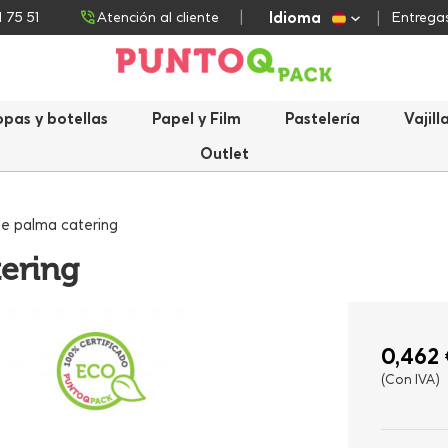
Idioma
1 75 51
Atención al cliente
Entregas
opas y botellas
Papel y Film
Pastelería
Vajill
Outlet
de palma catering
tering
0,462 
(Con IVA)