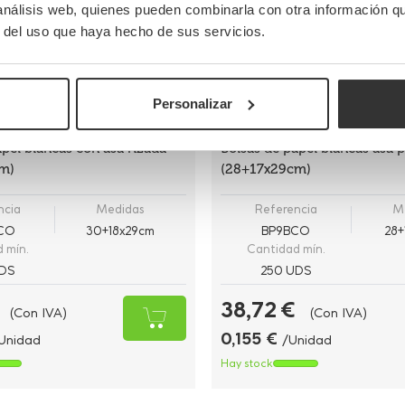
 análisis web, quienes pueden combinarla con otra información q
r del uso que haya hecho de sus servicios.
Personalizar
apel blancas con asa rizada
Bolsas de papel blancas asa 
m)
(28+17x29cm)
ncia
Medidas
Referencia
M
BCO
30+18x29cm
BP9BCO
28+
 mín.
Cantidad mín.
DS
250 UDS
38,72 €
(Con IVA)
(Con IVA)
0,155 €
Unidad
/Unidad
Hay stock