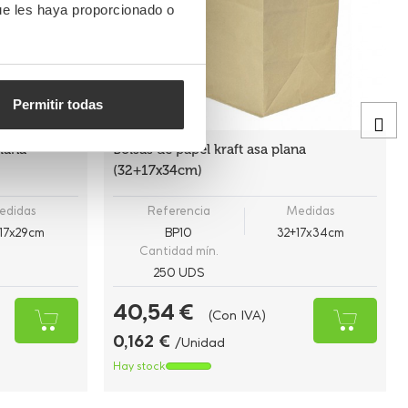
ue les haya proporcionado o
Permitir todas
plana
Bolsas de papel kraft asa plana
(32+17x34cm)
edidas
Referencia
Medidas
17x29cm
BP10
32+17x34cm
Cantidad mín.
250 UDS
40,54 €
(Con IVA)
0,162 €
/Unidad
Hay stock