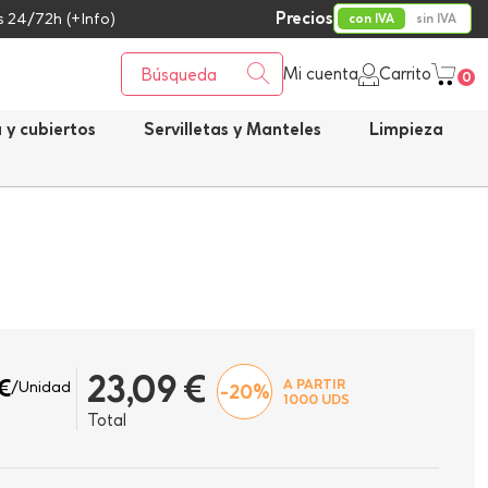
Precios
 24/72h (+Info)
con IVA
sin IVA
Mi cuenta
Carrito
0
a y cubiertos
Servilletas y Manteles
Limpieza
23,09 €
€
A PARTIR
/Unidad
-20%
1000
UDS
Total