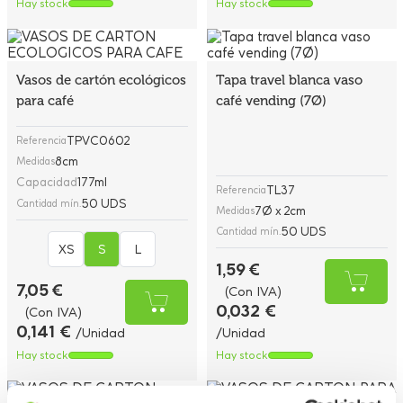
Hay stock
Hay stock
Vasos de cartón ecológicos
Tapa travel blanca vaso
para café
café vending (7Ø)
TPVC0602
Referencia
8cm
Medidas
Capacidad
177ml
TL37
Referencia
50 UDS
Cantidad mín.
7Ø x 2cm
Medidas
50 UDS
Cantidad mín.
XS
S
L
1,59 €
7,05 €
(Con IVA)
0,032 €
(Con IVA)
0,141 €
/Unidad
/Unidad
Hay stock
Hay stock