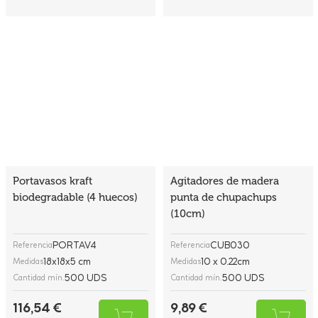
Portavasos kraft
Agitadores de madera
biodegradable (4 huecos)
punta de chupachups
(10cm)
PORTAV4
CUB030
Referencia
Referencia
18x18x5 cm
10 x 0.22cm
Medidas
Medidas
500 UDS
500 UDS
Cantidad mín.
Cantidad mín.
116,54 €
9,89 €
(Con IVA)
(Con IVA)
0,233 €
0,020 €
/Unidad
/Unidad
Hay stock
Hay stock