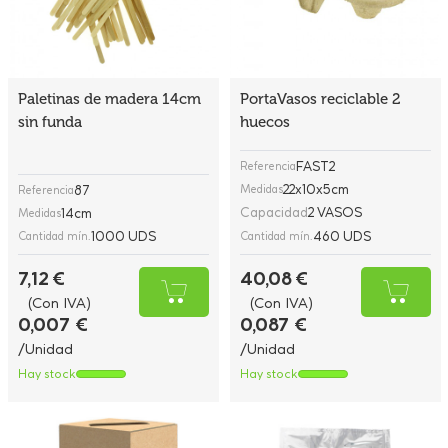
Paletinas de madera 14cm
PortaVasos reciclable 2
sin funda
huecos
FAST2
Referencia
22x10x5cm
87
Medidas
Referencia
Capacidad
2 VASOS
14cm
Medidas
1000 UDS
460 UDS
Cantidad mín.
Cantidad mín.
7,12 €
40,08 €
(Con IVA)
(Con IVA)
0,007 €
0,087 €
/Unidad
/Unidad
Hay stock
Hay stock