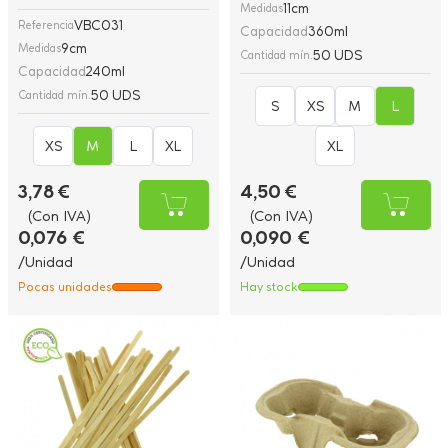
11cm
Medidas
VBC031
Referencia
Capacidad
360ml
9cm
Medidas
50 UDS
Cantidad mín.
Capacidad
240ml
50 UDS
Cantidad mín.
S
XS
M
L
XS
M
L
XL
XL
3,78 €
4,50 €
(Con IVA)
(Con IVA)
0,076 €
0,090 €
/Unidad
/Unidad
Pocas unidades
Hay stock