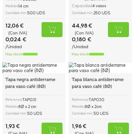
Capacidad
4 vasos
14 cm
Medidas
500 UDS
250 UDS
Cantidad mín.
Cantidad mín.
12,06 €
44,98 €
(Con IVA)
(Con IVA)
0,024 €
0,180 €
/Unidad
/Unidad
Hay stock
Hay stock
Tapa negra antiderrame
Tapa blanca antiderrame
para vaso café (8Ø)
para vaso café (8Ø)
TAP031
TAP030
Referencia
Referencia
8Ø x 2 cm
8Ø x 2cm
Medidas
Medidas
50 UDS
50 UDS
Cantidad mín.
Cantidad mín.
1,93 €
1,96 €
(Con IVA)
(Con IVA)