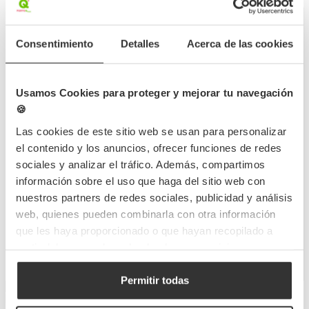
Vasos de cartón para café
Vasos de cartón doble
doble capa
Consentimiento
Detalles
Acerca de las cookies
pared corrugado
TPVC0804
Referencia
Usamos Cookies para proteger y mejorar tu navegación
9cm
VBC017
Medidas
Referencia
🍪
Capacidad
240ml
9cm
Medidas
Capacidad
240ml
25 UDS
Cantidad mín.
Las cookies de este sitio web se usan para personalizar
25 UDS
Cantidad mín.
el contenido y los anuncios, ofrecer funciones de redes
sociales y analizar el tráfico. Además, compartimos
S
M
L
M
L
información sobre el uso que haga del sitio web con
3,97 €
nuestros partners de redes sociales, publicidad y análisis
2,53 €
(Con IVA)
web, quienes pueden combinarla con otra información
0,159 €
(Con IVA)
que les haya proporcionado o que hayan recopilado a
0,101 €
/Unidad
/Unidad
partir del uso que haya hecho de sus servicios.
Hay stock
Hay stock
Permitir todas