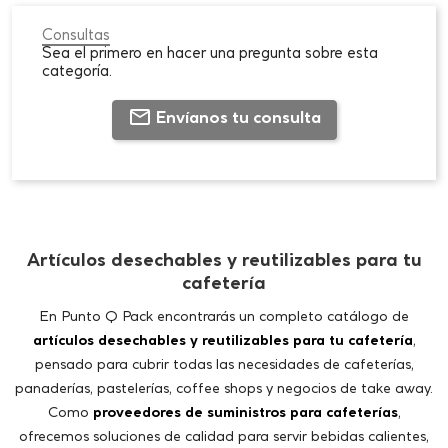
Envíanos tu consulta
Artículos desechables y reutilizables para tu
cafetería
En Punto Q Pack encontrarás un completo catálogo de
artículos desechables y reutilizables para tu cafetería
,
pensado para cubrir todas las necesidades de cafeterías,
panaderías, pastelerías, coffee shops y negocios de take away.
Como
proveedores de suministros para cafeterías
,
ofrecemos soluciones de calidad para servir bebidas calientes,
bollería, desayunos y repostería con la mejor presentación y la
máxima comodidad.
Nuestra selección incluye una amplia variedad de
vasos de
cartón para café
, envases para bebidas calientes, accesorios y
productos auxiliares que te ayudarán a mejorar el servicio y la