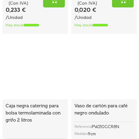
Caja negra catering para
Vaso de cartón para café
bolsa termolaminada con
negro ondulado
grifo 2 litros
PW210GCR8N
Referencia
9cm
Medidas
Capacidad
240ml
CAT002NEGRA
Referencia
40 UDS
Cantidad mín.
10x12x21cm
Medidas
Capacidad
2 litros
M
L
XL
5 UDS
Cantidad mín.