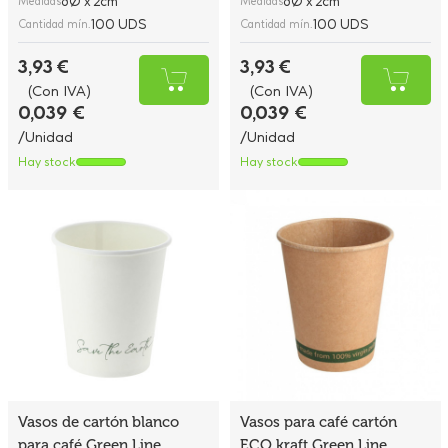
8Ø x 2cm
8Ø x 2cm
Medidas
Medidas
100 UDS
100 UDS
Cantidad mín.
Cantidad mín.
3,93 €
3,93 €
(Con IVA)
(Con IVA)
0,039 €
0,039 €
/Unidad
/Unidad
Hay stock
Hay stock
Vasos de cartón blanco
Vasos para café cartón
para café Green Line
ECO kraft Green Line