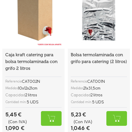
Caja kraft catering para
Bolsa termolaminada con
bolsa termolaminada con
grifo para catering (2 litros)
grifo 2 litros
CAT002N
CAT001N
Referencia
Referencia
10x12x21cm
21x31,5cm
Medidas
Medidas
Capacidad
2 litros
Capacidad
2 litros
5 UDS
5 UDS
Cantidad mín.
Cantidad mín.
5,45 €
5,23 €
(Con IVA)
(Con IVA)
1,090 €
1,046 €