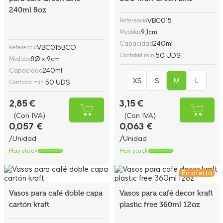
240ml 8oz
VBC015
Referencia
9,1cm
Medidas
Capacidad
240ml
VBC015BCO
Referencia
50 UDS
Cantidad mín.
8Ø x 9cm
Medidas
Capacidad
240ml
XS
S
M
L
50 UDS
Cantidad mín.
2,85 €
3,15 €
(Con IVA)
(Con IVA)
0,057 €
0,063 €
/Unidad
/Unidad
Hay stock
Hay stock
En oferta
Vasos para café doble capa
Vasos para café decor kraft
cartón kraft
plastic free 360ml 12oz