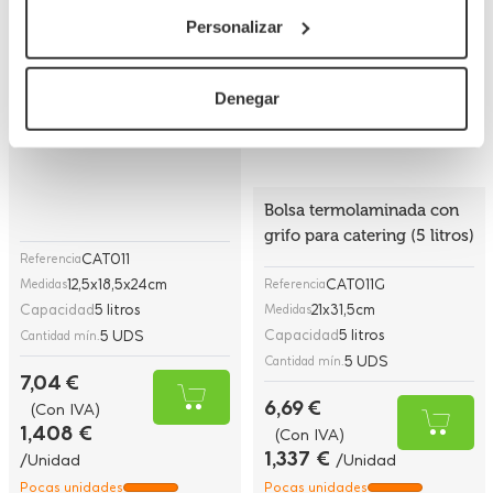
Bolsa termolaminada con
Personalizar
Caja kraft catering para
grifo para catering (5 litros)
bolsa termolaminada con
grifo 5 litros
Denegar
CAT011
Referencia
12,5x18,5x24cm
CAT011G
Medidas
Referencia
Capacidad
5 litros
21x31,5cm
Medidas
Capacidad
5 litros
5 UDS
Cantidad mín.
5 UDS
Cantidad mín.
7,04 €
6,69 €
(Con IVA)
1,408 €
(Con IVA)
1,337 €
/Unidad
/Unidad
Pocas unidades
Pocas unidades