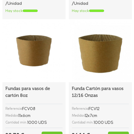
/Unidad
/Unidad
Hay stock
Hay stock
Fundas para vasos de
Funda Cartón para vasos
cartón 8oz
12/16 Onzas
FCV08
FCV12
Referencia
Referencia
11x6cm
12x7cm
Medidas
Medidas
1000 UDS
1000 UDS
Cantidad mín.
Cantidad mín.