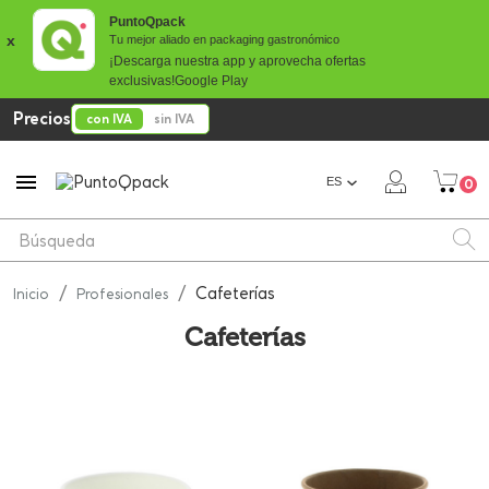
PuntoQpack
x
Tu mejor aliado en packaging gastronómico
¡Descarga nuestra app y aprovecha ofertas
exclusivas!
Google Play
Precios
con IVA
sin IVA

ES
0
Cafeterías
Inicio
Profesionales
Cafeterías