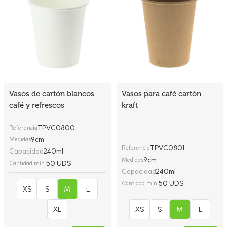
Vasos de cartón blancos
Vasos para café cartón
café y refrescos
kraft
TPVC0800
Referencia
9cm
Medidas
TPVC0801
Referencia
Capacidad
240ml
9cm
Medidas
50 UDS
Cantidad mín.
Capacidad
240ml
50 UDS
Cantidad mín.
XS
S
M
L
XL
XS
S
M
L