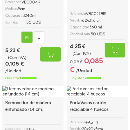
VBC004K
Referencia
9cm
Medidas
VBC027BIS
Referencia
Capacidad
240ml
8Øx11,6 cm
Medidas
50 UDS
Cantidad mín.
Capacidad
360 ml
50 UDS
Cantidad mín.
M
L
4,25 €
5,23 €
(Con IVA)
(Con IVA)
0,085
0,09 €
0,105 €
€
/Unidad
/Unidad
Hay stock
Hay stock
Removedor de madera
PortaVasos cartón
enfundado (14 cm)
reciclable 4 huecos
FAST4
Referencia
20x20x5cm
CUB021
Medidas
Referencia