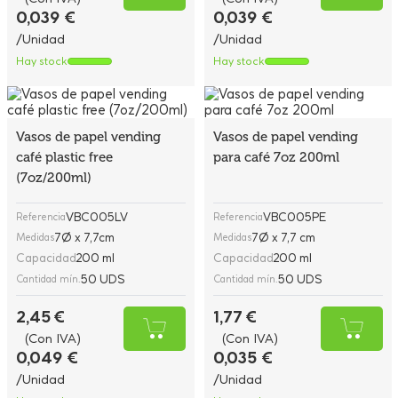
0,039 €
0,039 €
/Unidad
/Unidad
Hay stock
Hay stock
Vasos de papel vending
Vasos de papel vending
café plastic free
para café 7oz 200ml
(7oz/200ml)
VBC005LV
VBC005PE
Referencia
Referencia
7Ø x 7,7cm
7Ø x 7,7 cm
Medidas
Medidas
Capacidad
200 ml
Capacidad
200 ml
50 UDS
50 UDS
Cantidad mín.
Cantidad mín.
2,45 €
1,77 €
(Con IVA)
(Con IVA)
0,049 €
0,035 €
/Unidad
/Unidad