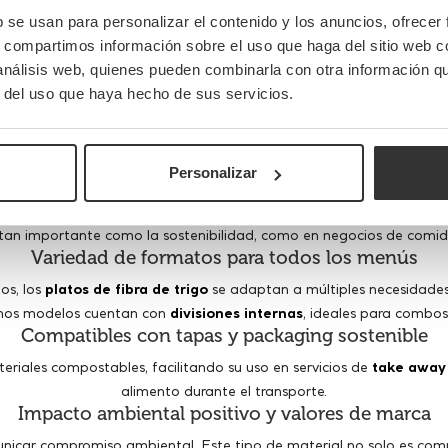
Material ecológico y biodegradable
b se usan para personalizar el contenido y los anuncios, ofrecer
s, compartimos información sobre el uso que haga del sitio web 
 de trigo
, un subproducto natural y renovable que se convierte en 
 análisis web, quienes pueden combinarla con otra información q
bricación no requiere aditivos químicos agresivos y contribuye a la r
r del uso que haya hecho de sus servicios.
Resistencia y funcionalidad profesional
al calor
, a alimentos grasos y a preparaciones húmedas. Son ade
seguridad. Son una opción robusta para restaurantes, food trucks, bu
Personalizar
Atractivo visual y tacto natural
ra ligeramente granulada, que transmite una estética ecológica y 
tan importante como la sostenibilidad, como en negocios de comid
Variedad de formatos para todos los menús
os, los
platos de fibra de trigo
se adaptan a múltiples necesidades
unos modelos cuentan con
divisiones internas
, ideales para combos
Compatibles con tapas y packaging sostenible
eriales compostables, facilitando su uso en servicios de
take away
alimento durante el transporte.
Impacto ambiental positivo y valores de marca
icar compromiso ambiental. Este tipo de material no solo es com