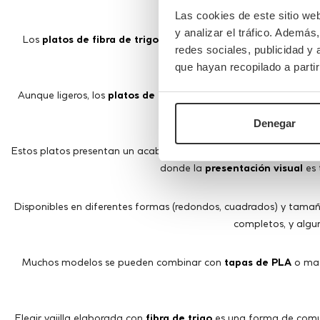
Las cookies de este sitio we
y analizar el tráfico. Ademá
Los
platos de fibra de trigo
están fabricados a partir de
paja
redes sociales, publicidad y
plástico convencionales. Su fa
que hayan recopilado a parti
Aunque ligeros, los
platos de fibra
destacan por su
resistencia 
platos principales
con total 
Denegar
Estos platos presentan un acabado
beige natural
con una textu
donde la
presentación visual
es 
Disponibles en diferentes formas (redondos, cuadrados) y tamañ
completos, y alg
Muchos modelos se pueden combinar con
tapas de PLA
o mat
Elegir vajilla elaborada con
fibra de trigo
es una forma de comun