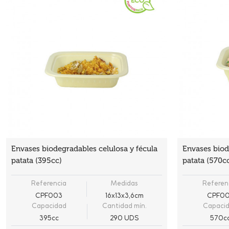
Envases biodegradables celulosa y fécula
Envases biod
patata (395cc)
patata (570c
Referencia
Medidas
Referen
CPF003
16x13x3,6cm
CPF00
Capacidad
Cantidad mín.
Capaci
395cc
290 UDS
570c