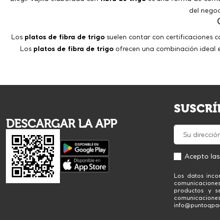
del negoc
Los
platos de fibra de trigo
suelen contar con certificaciones
Los
platos de fibra de trigo
ofrecen una combinación ideal e
SUSCRÍ
DESCARGAR LA APP
Acepto la
Los datos inco
comunicacione
productos y se
comunicaciones
info@puntoqpack