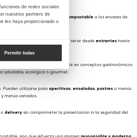
 funciones de redes sociales
con nuestros partners de
una alternativa
biodegradable
y
compostable
a los envases de
ue les haya proporcionado o
educción de residuos agrícolas.
cuados para
microondas
y permiten servir desde
entrantes
hasta
ffets y servicios de catering.
Permitir todas
artesanal. Se integran perfectamente en conceptos gastronómicos
a saludable, ecológica o gourmet.
. Pueden utilizarse para
aperitivos
,
ensaladas
,
postres
o menús
 y menús variados.
o
delivery
sin comprometer la presentación ni la seguridad del
postable, sino que refuerza una imagen
responsable y moderna