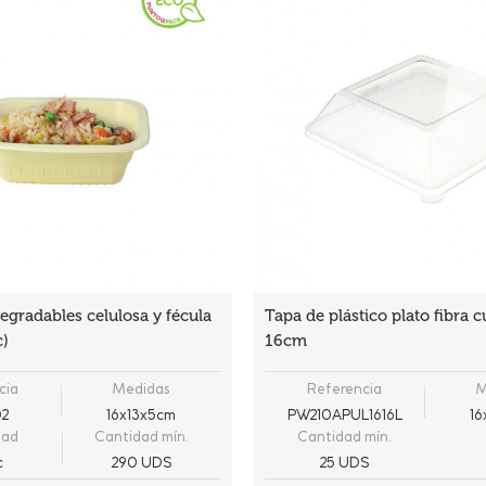
egradables celulosa y fécula
Tapa de plástico plato fibra 
c)
16cm
cia
Medidas
Referencia
M
2
16x13x5cm
PW210APUL1616L
16
dad
Cantidad mín.
Cantidad mín.
c
290 UDS
25 UDS