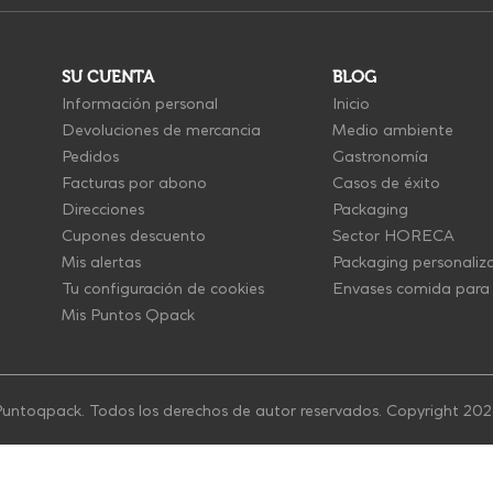
SU CUENTA
BLOG
Información personal
Inicio
Devoluciones de mercancia
Medio ambiente
Pedidos
Gastronomía
Facturas por abono
Casos de éxito
Direcciones
Packaging
Cupones descuento
Sector HORECA
Mis alertas
Packaging personaliz
Tu configuración de cookies
Envases comida para 
Mis Puntos Qpack
untoqpack. Todos los derechos de autor reservados. Copyright 20