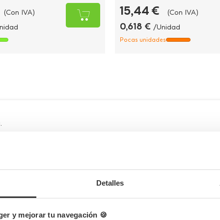
15,44 €
(Con IVA)
(Con IVA)
0,618 €
nidad
/Unidad
Pocas unidades
.
Envíanos tu consulta
Detalles
ibra de trigo: sostenibilidad innovadora y presenta
er y mejorar tu navegación 🍪