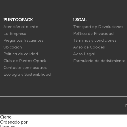
PUNTOQPACK
LEGAL
Atención al cliente
Transporte y Devoluciones
La Empresa
Política de Privacidad
Preguntas frecuentes
Términos y condiciones
Ubicación
Aviso de Cookies
Política de calidad
Aviso Legal
Club de Puntos Qpack
Formulario de desistimiento
Contacte con nosotros
Ecología y Sostenibilidad
P
Cierra
Ordenado por