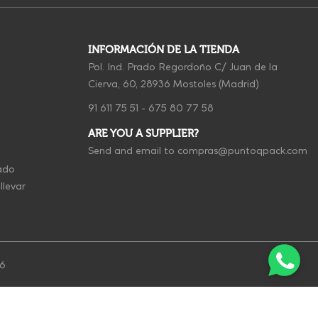
INFORMACIÓN DE LA TIENDA
Pol. Ind. Prado Regordoño C/ Juan de la
Cierva, 60, 28936 Mostoles (Madrid)
91 611 75 51
-
675 80 77 58
ARE YOU A SUPPLIER?
Send and email to
compras@puntoqpack.com
ado
llevar
26