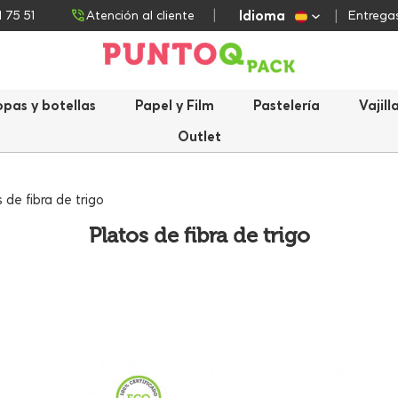
Idioma
1 75 51
Atención al cliente
Entregas
opas y botellas
Papel y Film
Pastelería
Vajill
Outlet
 de fibra de trigo
Platos de fibra de trigo