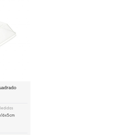
cuadrado
edidas
x16x5cm