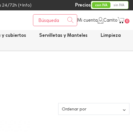
Precios
 24/72h (+Info)
con IVA
sin IVA
Mi cuenta
Carrito
0
a y cubiertos
Servilletas y Manteles
Limpieza
Ordenar por