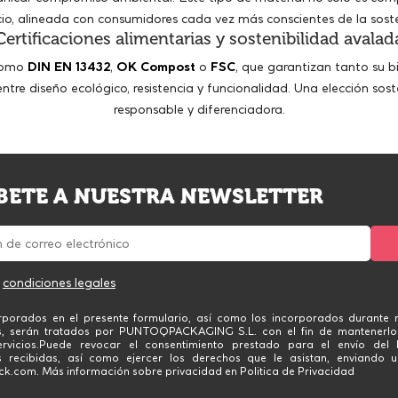
io, alineada con consumidores cada vez más conscientes de la soste
Certificaciones alimentarias y sostenibilidad avalad
 como
DIN EN 13432
,
OK Compost
o
FSC
, que garantizan tanto su 
ntre diseño ecológico, resistencia y funcionalidad. Una elección s
responsable y diferenciadora.
BETE A NUESTRA NEWSLETTER
s
condiciones legales
rporados en el presente formulario, así como los incorporados durante n
s, serán tratados por PUNTOQPACKAGING S.L. con el fin de mantenerlo
rvicios.Puede revocar el consentimiento prestado para el envío del 
 recibidas, así como ejercer los derechos que le asistan, enviando u
.com. Más información sobre privacidad en Politica de Privacidad