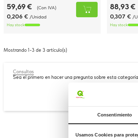
59,69 €
88,93 €
(Con IVA)
0,206 €
0,307 €
/Unidad
/U
Hay stock
Hay stock
Mostrando 1-3 de 3 artículo(s)
Consultas
Sea el primero en hacer una pregunta sobre esta categoría
Consentimiento
Platos de f
Usamos Cookies para proteg