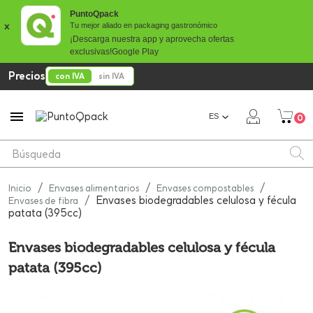
PuntoQpack
x
Tu mejor aliado en packaging gastronómico
¡Descarga nuestra app y aprovecha ofertas
exclusivas!
Google Play
Precios
con IVA
sin IVA

ES
0
Inicio
Envases alimentarios
Envases compostables
Envases biodegradables celulosa y fécula
Envases de fibra
patata (395cc)
Envases biodegradables celulosa y fécula
patata (395cc)