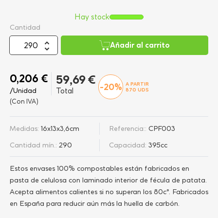
Hay stock
Cantidad
Añadir al carrito
0,206 €
59,69 €
A PARTIR
-20%
/Unidad
Total
870
UDS
(Con IVA)
Medidas:
16x13x3,6cm
Referencia::
CPF003
Cantidad mín.:
290
Capacidad:
395cc
Estos envases 100% compostables están fabricados en
pasta de celulosa con laminado interior de fécula de patata.
Acepta alimentos calientes si no superan los 80cº. Fabricados
en España para reducir aún más la huella de carbón.