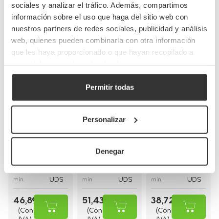
Completa tu pedido
sociales y analizar el tráfico. Además, compartimos
información sobre el uso que haga del sitio web con
nuestros partners de redes sociales, publicidad y análisis
web, quienes pueden combinarla con otra información
que les haya proporcionado o que hayan recopilado a
partir del uso que haya hecho de sus servicios.
Permitir todas
Bolsas de papel
Bolsas de papel
Bolsas de papel
kraft con asas
blancas con asa
blancas asa
planas
rizada
plana
Personalizar
(26+20x32cm)
(30+18x29cm)
(28+17x29cm)
BP8
BP16BCO
BP9BCO
Referencia
Referencia
Referencia
Denegar
26+20x32cm
30+18x29cm
28+17x29cm
Medidas
Medidas
Medidas
250
250
250
Cantidad
Cantidad
Cantidad
UDS
UDS
UDS
mín.
mín.
mín.
46,89 €
51,43 €
38,72 €
(Con
(Con
(Con