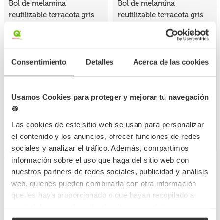
Bol de melamina
Bol de melamina
reutilizable terracota gris
reutilizable terracota gris
11.4Øx6.5cm
11.4Øx4.8cm
MELA274TG
Referencia
MELA271TG
8,8 x 6,1 x 2,5cm
Referencia
Medidas
Consentimiento
Detalles
Acerca de las cookies
15,3Ø x 4cm
80 UDS
Medidas
Cantidad mín.
40 UDS
Cantidad mín.
398,82 €
Usamos Cookies para proteger y mejorar tu navegación
301,53 €
(Con IVA)
🍪
4,985 €
(Con IVA)
7,538 €
Las cookies de este sitio web se usan para personalizar
/Unidad
/Unidad
el contenido y los anuncios, ofrecer funciones de redes
Pocas unidades
Pocas unidades
sociales y analizar el tráfico. Además, compartimos
información sobre el uso que haga del sitio web con
nuestros partners de redes sociales, publicidad y análisis
Bol de melamina
Bol de melamina
web, quienes pueden combinarla con otra información
reutilizable terracota gris
reutilizable terracota gris
que les haya proporcionado o que hayan recopilado a
20.3Øx5.4cm
25.4Øx6.7cm
partir del uso que haya hecho de sus servicios.