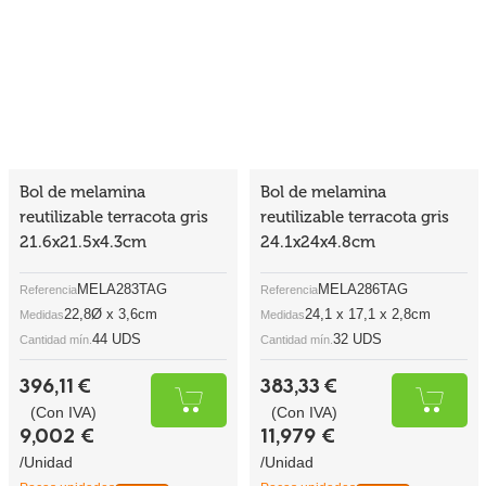
Bol de melamina
Bol de melamina
reutilizable terracota gris
reutilizable terracota gris
21.6x21.5x4.3cm
24.1x24x4.8cm
MELA283TAG
MELA286TAG
Referencia
Referencia
22,8Ø x 3,6cm
24,1 x 17,1 x 2,8cm
Medidas
Medidas
44 UDS
32 UDS
Cantidad mín.
Cantidad mín.
396,11 €
383,33 €
(Con IVA)
(Con IVA)
9,002 €
11,979 €
/Unidad
/Unidad
Pocas unidades
Pocas unidades