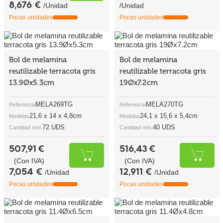
8,676 €
/Unidad
/Unidad
Pocas unidades
Pocas unidades
Bol de melamina
Bol de melamina
reutilizable terracota gris
reutilizable terracota gris
13.9Øx5.3cm
19Øx7.2cm
MELA269TG
MELA270TG
Referencia
Referencia
21,6 x 14 x 4,8cm
24,1 x 15,6 x 5,4cm
Medidas
Medidas
72 UDS
40 UDS
Cantidad mín.
Cantidad mín.
507,91 €
516,43 €
(Con IVA)
(Con IVA)
7,054 €
12,911 €
/Unidad
/Unidad
Pocas unidades
Pocas unidades