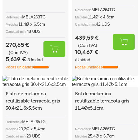
MELA264TG
Referencia
MELA263TG
11,4Ø x 4,8cm
Referencia
Medidas
11,4Ø x 6,5cm
42 UDS
Medidas
Cantidad mín.
48 UDS
Cantidad mín.
439,59 €
270,65 €
(Con IVA)
10,467 €
(Con IVA)
5,639 €
/Unidad
/Unidad
Pocas unidades
Pocas unidades
Plato de melamina
Bol de melamina
reutilizable terracota gris
reutilizable terracota gris
30.4x21.6x3.5cm
11.4Øx5.1cm
MELA265TG
Referencia
20,3Ø x 5,4cm
MELA266TG
Medidas
Referencia
20 UDS
25,4Ø x 6,7cm
Cantidad mín.
Medidas