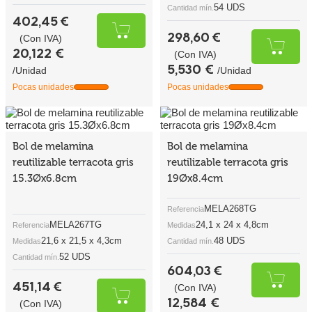
54 UDS
Cantidad mín.
402,45 €
298,60 €
(Con IVA)
20,122 €
(Con IVA)
5,530 €
/Unidad
/Unidad
Pocas unidades
Pocas unidades
Bol de melamina
Bol de melamina
reutilizable terracota gris
reutilizable terracota gris
15.3Øx6.8cm
19Øx8.4cm
MELA268TG
Referencia
MELA267TG
24,1 x 24 x 4,8cm
Referencia
Medidas
21,6 x 21,5 x 4,3cm
48 UDS
Medidas
Cantidad mín.
52 UDS
Cantidad mín.
604,03 €
451,14 €
(Con IVA)
12,584 €
(Con IVA)