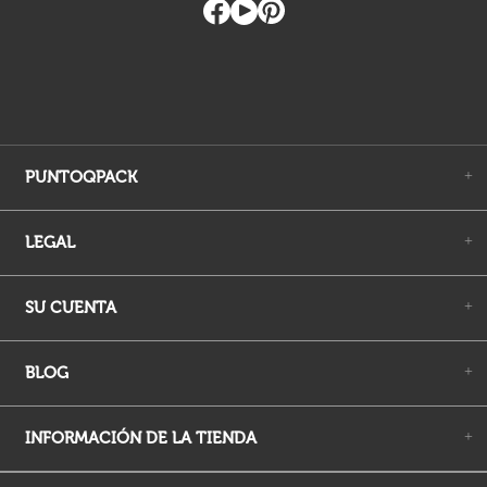
LEGAL
+
SU CUENTA
+
BLOG
+
INFORMACIÓN DE LA TIENDA
+
Puntoqpack. Todos los derechos de autor reservados. Copyright
2026
Cierra
Ordenado por
Limpiar
Buscar
Filtrar