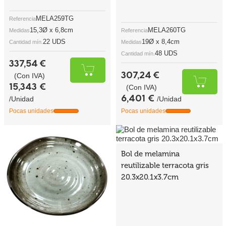
MELA259TG
Referencia
15,3Ø x 6,8cm
MELA260TG
Medidas
Referencia
22 UDS
19Ø x 8,4cm
Cantidad mín.
Medidas
48 UDS
Cantidad mín.
337,54 €
307,24 €
(Con IVA)
15,343 €
(Con IVA)
6,401 €
/Unidad
/Unidad
Pocas unidades
Pocas unidades
Bol de melamina
reutilizable terracota gris
20.3x20.1x3.7cm