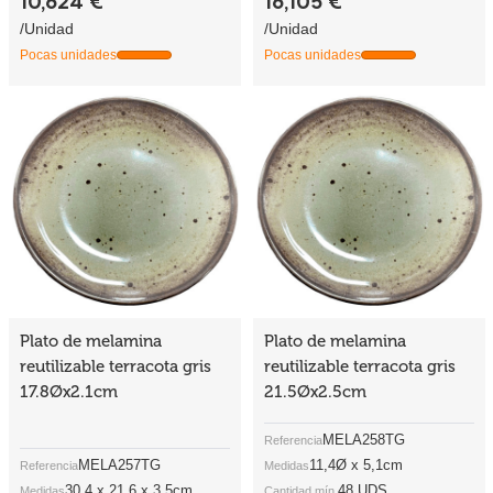
10,624 €
16,105 €
/Unidad
/Unidad
Pocas unidades
Pocas unidades
Plato de melamina
Plato de melamina
reutilizable terracota gris
reutilizable terracota gris
17.8Øx2.1cm
21.5Øx2.5cm
MELA258TG
Referencia
MELA257TG
11,4Ø x 5,1cm
Referencia
Medidas
30,4 x 21,6 x 3,5cm
48 UDS
Medidas
Cantidad mín.