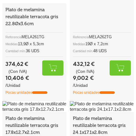
Plato de melamina
reutilizable terracota gris
22.8Øx3.6cm
MELA261TG
MELA262TG
Referencia
Referencia
13,9Ø x 5,3cm
19Ø x 7,2cm
Medidas
Medidas
36 UDS
48 UDS
Cantidad mín.
Cantidad mín.
374,62 €
432,12 €
(Con IVA)
(Con IVA)
10,406 €
9,002 €
/Unidad
/Unidad
Pocas unidades
Pocas unidades
Plato de melamina
Plato de melamina
reutilizable terracota gris
reutilizable terracota gris
17.8x12.7x2.1cm
24.1x17.1x2.8cm