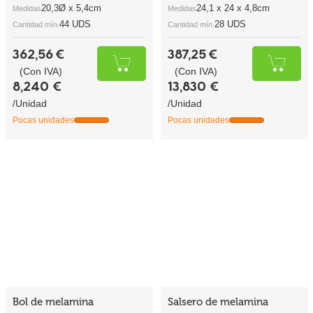
Bol de melamina
Salsero de melamina
reutilizable terracota gris
reutilizable terracota gris
13.4x11.8x5.8cm
8.8x6.1x2.5cm
MELA301TG
MELA304TG
Referencia
Referencia
15,3Ø x 4cm
8,8 x 6,1 x 2,5cm
Medidas
Medidas
60 UDS
90 UDS
Cantidad mín.
Cantidad mín.
309,28 €
385,51 €