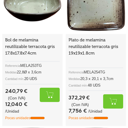
Bol de melamina
Plato de melamina
reutilizable terracota gris
reutilizable terracota gris
17.8x17.8x7.4cm
19x19x1.8cm
MELA253TG
Referencia
22,8Ø x 3,6cm
MELA254TG
Medidas
Referencia
20 UDS
20,3 x 20,1 x 3,7cm
Cantidad mín.
Medidas
48 UDS
Cantidad mín.
240,79 €
372,29 €
(Con IVA)
12,040 €
(Con IVA)
7,756 €
/Unidad
/Unidad
Pocas unidades
Pocas unidades