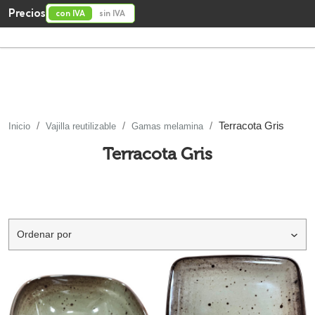
Precios
con IVA
sin IVA
Terracota Gris
Inicio
Vajilla reutilizable
Gamas melamina
Terracota Gris
Ordenar por