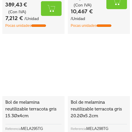
Bol de melamina
Bol de melamina
reutilizable terracota gris
reutilizable terracota gris
15.3Øx4cm
20.2Øx5.2cm
MELA295TG
MELA298TG
Referencia
Referencia
20,3Ø x 5,4cm
24,1 x 24 x 4,8cm
Medidas
Medidas
44 UDS
28 UDS
Cantidad mín.
Cantidad mín.
362,56 €
387,25 €
(Con IVA)
(Con IVA)
8,240 €
13,830 €
/Unidad
/Unidad
Pocas unidades
Pocas unidades