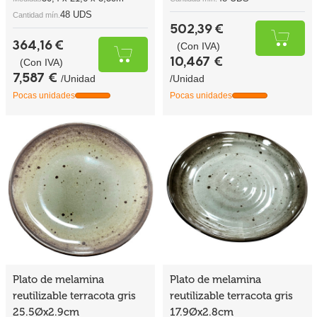
48 UDS
Cantidad mín.
502,39 €
364,16 €
(Con IVA)
10,467 €
(Con IVA)
7,587 €
/Unidad
/Unidad
Pocas unidades
Pocas unidades
Plato de melamina
Plato de melamina
reutilizable terracota gris
reutilizable terracota gris
25.5Øx2.9cm
17.9Øx2.8cm