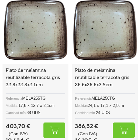
Plato de melamina
Plato de melamina
reutilizable terracota gris
reutilizable terracota gris
22.8x22.8x2.1cm
26.6x26.6x2.5cm
MELA255TG
MELA256TG
Referencia
Referencia
17,8 x 12,7 x 2,1cm
24,1 x 17,1 x 2,8cm
Medidas
Medidas
38 UDS
24 UDS
Cantidad mín.
Cantidad mín.
403,70 €
386,52 €
(Con IVA)
(Con IVA)