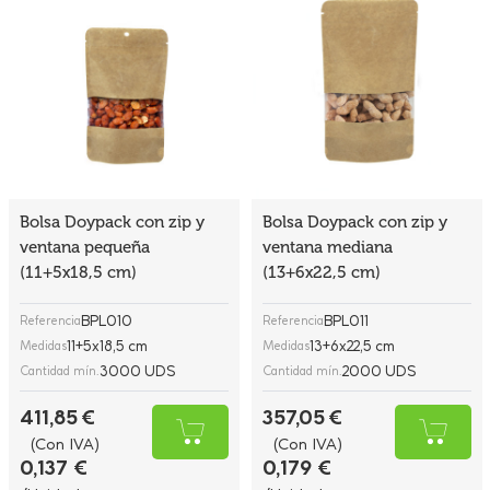
Bolsa Doypack con zip y
Bolsa Doypack con zip y
ventana pequeña
ventana mediana
(11+5x18,5 cm)
(13+6x22,5 cm)
BPL010
BPL011
Referencia
Referencia
11+5x18,5 cm
13+6x22,5 cm
Medidas
Medidas
3000 UDS
2000 UDS
Cantidad mín.
Cantidad mín.
411,85 €
357,05 €
(Con IVA)
(Con IVA)
0,137 €
0,179 €