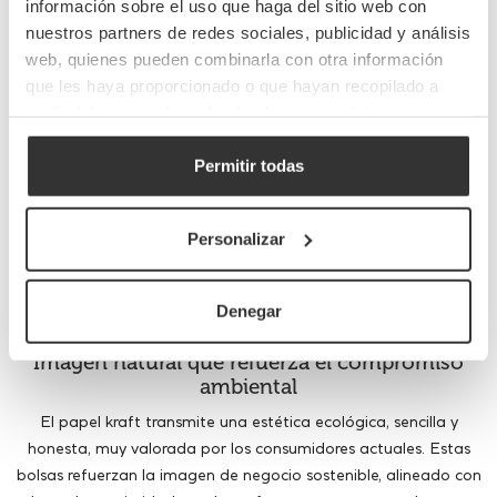
información sobre el uso que haga del sitio web con
rasgarse. Están disponibles en kraft marrón o blanco, con
nuestros partners de redes sociales, publicidad y análisis
opciones laminadas o microperforadas para mejorar la
web, quienes pueden combinarla con otra información
ventilación y conservación del producto. Su superficie es segura
que les haya proporcionado o que hayan recopilado a
para el contacto directo con alimentos, sin tintas tóxicas ni
partir del uso que haya hecho de sus servicios.
componentes plásticos.
Tamaños versátiles para compras pequeñas o
Permitir todas
grandes
Disponibles en distintos formatos, permiten desde la venta de
una pieza de fruta hasta kilos de patatas o manzanas. Existen
Personalizar
modelos con fuelles laterales o base ancha para mayor
capacidad y estabilidad. También hay versiones con asas para
facilitar el transporte, ideales para autoservicio y atención
Denegar
rápida en tienda.
Imagen natural que refuerza el compromiso
ambiental
El papel kraft transmite una estética ecológica, sencilla y
honesta, muy valorada por los consumidores actuales. Estas
bolsas refuerzan la imagen de negocio sostenible, alineado con