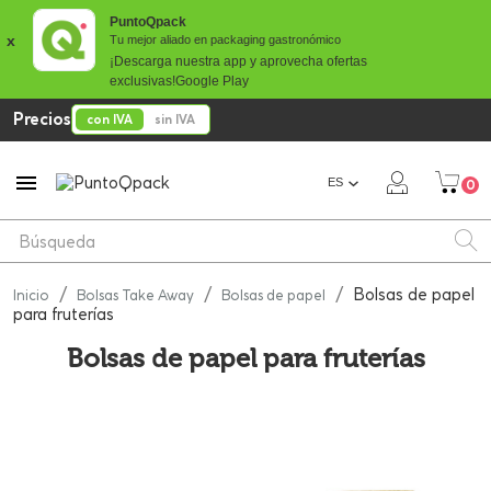
PuntoQpack
x
Tu mejor aliado en packaging gastronómico
¡Descarga nuestra app y aprovecha ofertas
exclusivas!
Google Play
Precios
con IVA
sin IVA

ES
0
Bolsas de papel
Inicio
Bolsas Take Away
Bolsas de papel
para fruterías
Bolsas de papel para fruterías