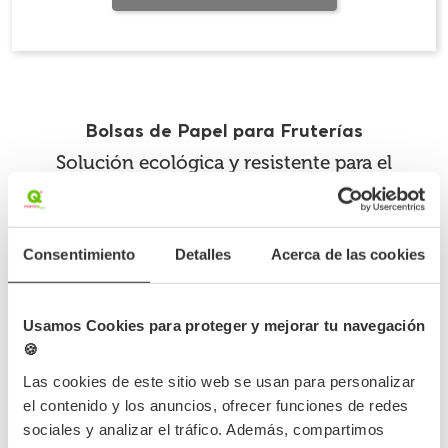
Bolsas de Papel para Fruterías
Solución ecológica y resistente para el
transporte de frutas y verduras
Las bolsas de papel para fruterías están especialmente
diseñadas para facilitar el transporte de frutas, verduras y
Consentimiento
Detalles
Acerca de las cookies
productos frescos, ofreciendo una alternativa sostenible y
práctica frente a las bolsas de plástico tradicionales. Son
indispensables en fruterías, verdulerías, mercados y tiendas a
Usamos Cookies para proteger y mejorar tu navegación
granel que apuestan por el consumo responsable.
🍪
Materiales robustos y aptos para alimentos
frescos
Las cookies de este sitio web se usan para personalizar
el contenido y los anuncios, ofrecer funciones de redes
Fabricadas en papel kraft de alto gramaje, estas bolsas
sociales y analizar el tráfico. Además, compartimos
soportan perfectamente el peso de frutas y hortalizas sin