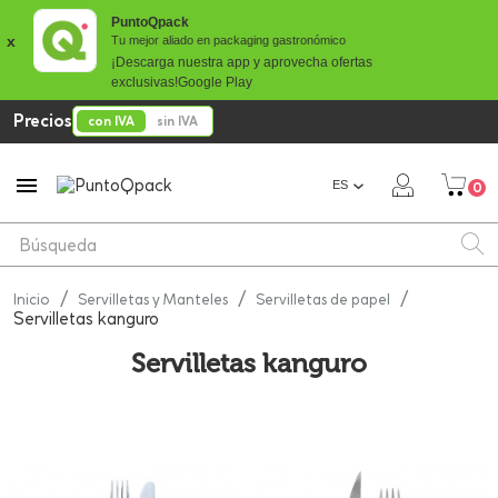
PuntoQpack
x
Tu mejor aliado en packaging gastronómico
¡Descarga nuestra app y aprovecha ofertas
exclusivas!
Google Play
Precios
con IVA
sin IVA

ES
0
Inicio
Servilletas y Manteles
Servilletas de papel
Servilletas kanguro
Servilletas kanguro