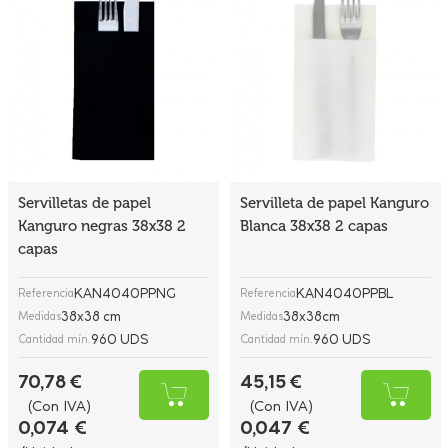
Servilletas de papel
Servilleta de papel Kanguro
Kanguro negras 38x38 2
Blanca 38x38 2 capas
capas
KAN4040PPNG
KAN4040PPBL
Referencia
Referencia
38x38 cm
38x38cm
Medidas
Medidas
960 UDS
960 UDS
Cantidad mín.
Cantidad mín.
70,78 €
45,15 €
(Con IVA)
(Con IVA)
0,074 €
0,047 €