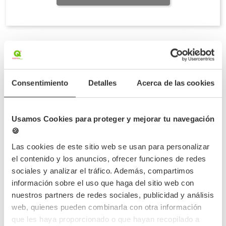
Servilletas kanguro: elegancia, funcionalidad y
orden para la presentación de cubiertos
Consentimiento
Detalles
Acerca de las cookies
Una solución práctica y profesional para la
mesa
Usamos Cookies para proteger y mejorar tu navegación
Las
servilletas kanguro
, también conocidas como
servilletas
🍪
portacubiertos
o
servilletas con bolsillo
, son una opción ideal
para restaurantes, eventos, caterings y servicios de menús
Las cookies de este sitio web se usan para personalizar
diarios. Combinan la función higiénica de una servilleta con la
el contenido y los anuncios, ofrecer funciones de redes
practicidad de portar los cubiertos de forma ordenada y
sociales y analizar el tráfico. Además, compartimos
estética.
información sobre el uso que haga del sitio web con
Presentación impecable con ahorro de tiempo
nuestros partners de redes sociales, publicidad y análisis
web, quienes pueden combinarla con otra información
Gracias a su diseño con bolsillo integrado, permiten introducir
que les haya proporcionado o que hayan recopilado a
cuchillo, tenedor y cucharilla de manera rápida y uniforme. Esto