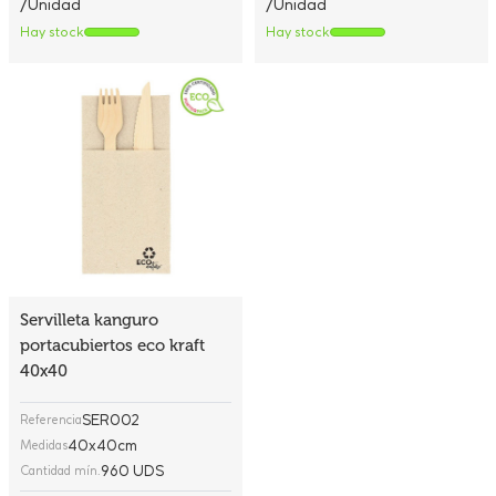
/Unidad
/Unidad
Hay stock
Hay stock
Servilleta kanguro
portacubiertos eco kraft
40x40
SER002
Referencia
40x40cm
Medidas
960 UDS
Cantidad mín.