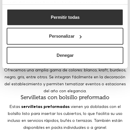
partir del uso que haya hecho de sus servicios.
agiliza el montaje de mesas, estandariza la presentación y
proyecta una imagen cuidada y profesional.
Formatos disponibles y materiales de calidad
Permitir todas
Disponibles en tamaños estándar (generalmente 40x40 cm
doblados a 8x20 cm), nuestras
servilletas kanguro
están
Personalizar
fabricadas en
tissue doble capa
,
airlaid
o
papel gofrado
,
ofreciendo un acabado suave y resistente. Se adaptan tanto a
entornos casuales como formales.
Denegar
Variedad de colores y estilos
Ofrecemos una amplia gama de colores: blanco, kraft, burdeos,
negro, gris, entre otros. Se integran fácilmente en la decoración
del establecimiento y permiten tematizar eventos o estaciones
del año con elegancia.
Servilletas con bolsillo preformado
Estas
servilletas preformadas
vienen ya dobladas con el
bolsillo listo para insertar los cubiertos, lo que facilita su uso
incluso en servicios rápidos, bufés o terrazas. También están
disponibles en packs individuales o a granel.