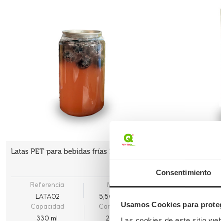
Latas PET para bebidas frías 330 ml
Latas PET pa
Consentimiento
Referencia
Medidas
Referen
LATA02
5,5Ø x 11,5 cm
LATA0
Usamos Cookies para proteg
Capacidad
Cantidad mín.
Capaci
330 ml
200 UDS
500 m
Las cookies de este sitio we