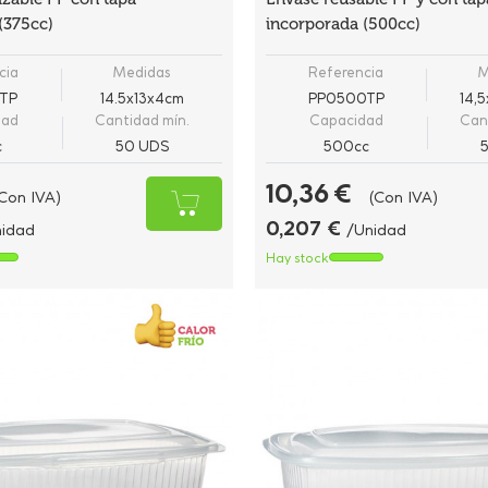
(375cc)
incorporada (500cc)
cia
Medidas
Referencia
M
TP
14.5x13x4cm
PP0500TP
14,
dad
Cantidad mín.
Capacidad
Can
c
50 UDS
500cc
10,36 €
Con IVA)
(Con IVA)
0,207 €
nidad
/Unidad
Hay stock