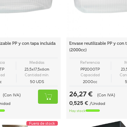
izable PP y con tapa incluida
Envase reutilizable PP y con 
(2000cc)
cia
Medidas
Referencia
M
TP
23,5x17,5x6cm
PP2000TP
23,
dad
Cantidad mín.
Capacidad
Can
c
50 UDS
2000cc
26,27 €
(Con IVA)
(Con IVA)
0,525 €
nidad
/Unidad
Hay stock
Fuera de stock