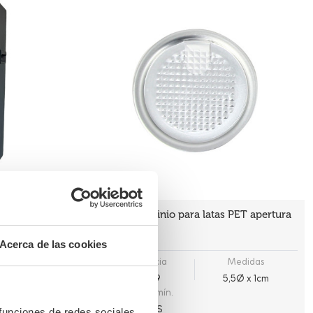
ET
Tapa de aluminio para latas PET apertura
completa
Acerca de las cookies
edidas
Referencia
Medidas
46x50 cm
TAP079
5,5Ø x 1cm
Cantidad mín.
100 UDS
 funciones de redes sociales