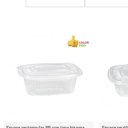
Envase rectangular PP con tapa bisagra
Envase reutil