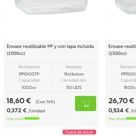
Envase reutilizable PP y con tapa incluida
Envase reutil
(1000cc)
(1500cc)
Referencia
Medidas
Referen
PP1000TP
19x14x6cm
PP1500
Capacidad
Cantidad mín.
Capaci
1000cc
50 UDS
1500c
18,60 €
26,70 €
(Con IVA)
0,372 €
0,534 €
/Unidad
/U
Hay stock
Hay stock
Fuera de stock