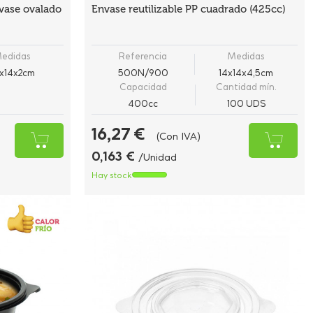
nvase ovalado
Envase reutilizable PP cuadrado (425cc)
edidas
Referencia
Medidas
x14x2cm
500N/900
14x14x4,5cm
Capacidad
Cantidad mín.
400cc
100 UDS
16,27 €
(Con IVA)
0,163 €
/Unidad
Hay stock