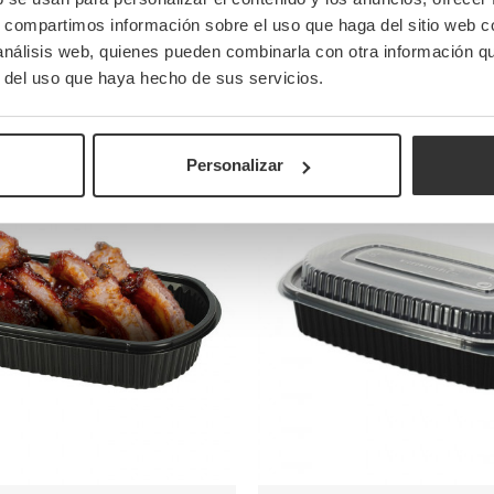
s, compartimos información sobre el uso que haga del sitio web 
955,90 €
(Con IVA)
(Con IVA)
 análisis web, quienes pueden combinarla con otra información q
955,900 €
Unidad
/Unidad
r del uso que haya hecho de sus servicios.
Pocas unidades
Personalizar