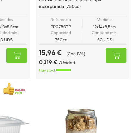
incorporada (750cc)
edidas
Referencia
Medidas
5x13x5,5cm
PP0750TP
19x14x5,5cm
tidad mín.
Capacidad
Cantidad mín.
50 UDS
750cc
50 UDS
15,96 €
(Con IVA)
0,319 €
/Unidad
Hay stock