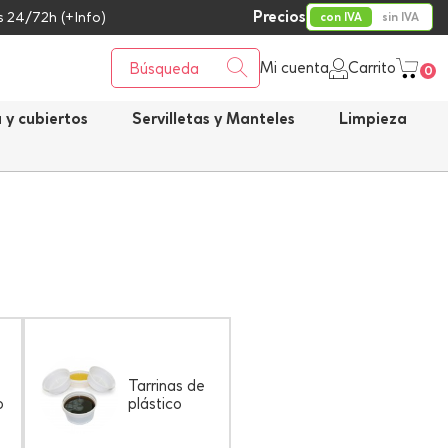
Precios
 24/72h (+Info)
con IVA
sin IVA
Mi cuenta
Carrito
0
a y cubiertos
Servilletas y Manteles
Limpieza
Tarrinas de
o
plástico