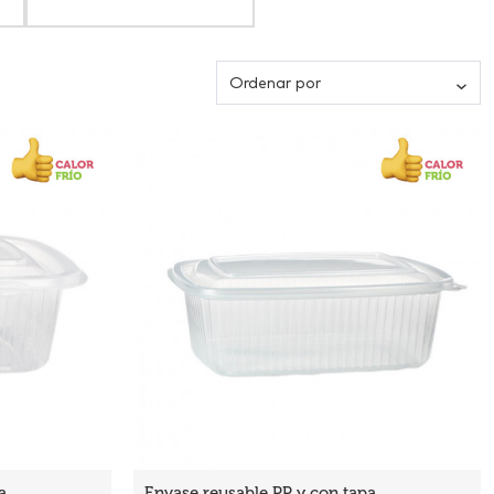
Ordenar por
a
Envase reusable PP y con tapa