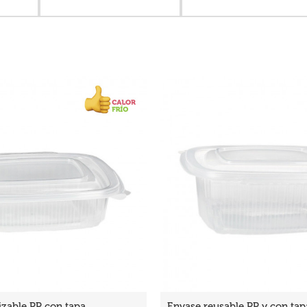
izable PP con tapa
Envase reusable PP y con tap