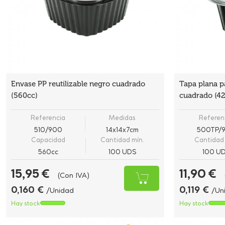
Envase PP reutilizable negro cuadrado
Tapa plana pa
(560cc)
cuadrado (42
Referencia
Medidas
Referen
510/900
14x14x7cm
500TP/
Capacidad
Cantidad mín.
Cantidad 
560cc
100 UDS
100 U
15,95 €
11,90 €
(Con IVA)
0,160 €
0,119 €
/Unidad
/Un
Hay stock
Hay stock