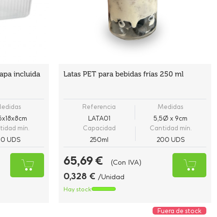
tapa incluida
Latas PET para bebidas frías 250 ml
edidas
Referencia
Medidas
5x18x8cm
LATA01
5,5Ø x 9cm
tidad mín.
Capacidad
Cantidad mín.
50 UDS
250ml
200 UDS
65,69 €
(Con IVA)
0,328 €
/Unidad
Hay stock
Fuera de stock