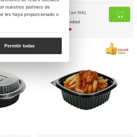
con nuestros partners de
4,85 €
(Con IVA)
ue les haya proporcionado o
0,049 €
/Unidad
Sin stock
Permitir todas