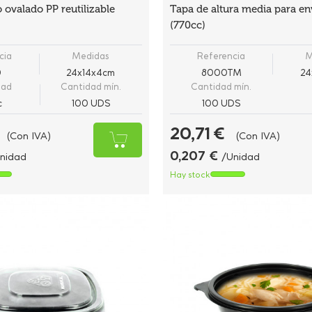
 ovalado PP reutilizable
Tapa de altura media para e
(770cc)
cia
Medidas
Referencia
M
0
24x14x4cm
8000TM
24
dad
Cantidad mín.
Cantidad mín.
c
100 UDS
100 UDS
20,71 €
(Con IVA)
(Con IVA)
0,207 €
nidad
/Unidad
Hay stock