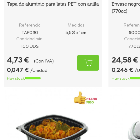
Tapa de aluminio para latas PET con anilla
Envase negro
(770cc)
Referencia
Medidas
Referen
TAP080
5,5Ø x 1cm
800
Cantidad mín.
Capaci
100 UDS
770c
4,73 €
24,58 €
(Con IVA)
0,047 €
0,246 €
/Unidad
/U
Hay stock
Hay stock