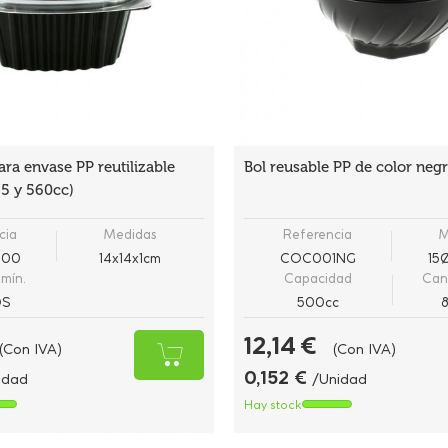
ra envase PP reutilizable
Bol reusable PP de color neg
5 y 560cc)
cia
Medidas
Referencia
M
900
14x14x1cm
COC001NG
15
mín.
Capacidad
Can
DS
500cc
12,14 €
(Con IVA)
(Con IVA)
0,152 €
idad
/Unidad
Hay stock