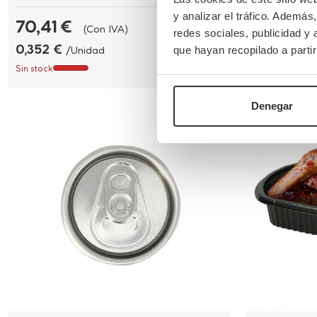
y analizar el tráfico. Ademá
70,41 €
45,39 €
(Con IVA)
redes sociales, publicidad y
0,352 €
0,454 €
/Unidad
/
que hayan recopilado a parti
Sin stock
Sin stock
Denegar