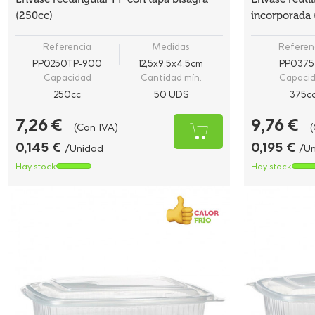
(250cc)
incorporada 
Referencia
Medidas
Referen
PP0250TP-900
12,5x9,5x4,5cm
PP0375
Capacidad
Cantidad mín.
Capaci
250cc
50 UDS
375c
7,26 €
9,76 €
(Con IVA)
(
0,145 €
0,195 €
/Unidad
/U
Hay stock
Hay stock