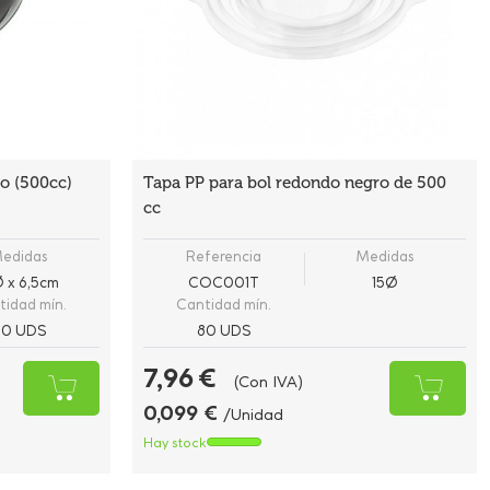
ro (500cc)
Tapa PP para bol redondo negro de 500
cc
edidas
Referencia
Medidas
Ø x 6,5cm
COC001T
15Ø
tidad mín.
Cantidad mín.
80 UDS
80 UDS
7,96 €
(Con IVA)
0,099 €
/Unidad
Hay stock