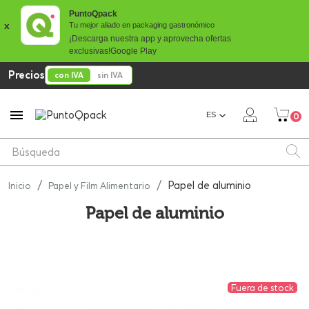
PuntoQpack
x
Tu mejor aliado en packaging gastronómico
¡Descarga nuestra app y aprovecha ofertas
exclusivas!
Google Play
Precios
con IVA
sin IVA

ES
0
Papel de aluminio
Inicio
Papel y Film Alimentario
Papel de aluminio
Fuera de stock