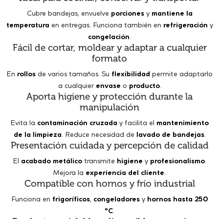
Cubre bandejas, envuelve
porciones
y
mantiene la
temperatura
en entregas. Funciona también en
refrigeración
y
congelación
.
Fácil de cortar, moldear y adaptar a cualquier
formato
En
rollos
de varios tamaños. Su
flexibilidad
permite adaptarlo
a cualquier
envase
o
producto
.
Aporta higiene y protección durante la
manipulación
Evita la
contaminación cruzada
y facilita el
mantenimiento
de la limpieza
. Reduce necesidad de
lavado de bandejas
.
Presentación cuidada y percepción de calidad
El
acabado metálico
transmite
higiene
y
profesionalismo
.
Mejora la
experiencia del cliente
.
Compatible con hornos y frío industrial
Funciona en
frigoríficos
,
congeladores
y
hornos hasta 250
ºC
.