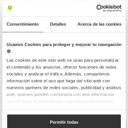
BAK003
BAK004
Referencia
Referencia
9+5x31 cm
12+4x36 cm
Medidas
Medidas
Consentimiento
Detalles
Acerca de las cookies
100 UDS
100 UDS
Cantidad mín.
Cantidad mín.
9,89 €
18,50 €
(Con IVA)
(Con IVA)
Usamos Cookies para proteger y mejorar tu navegación
0,099 €
0,185 €
🍪
/Unidad
/Unidad
Las cookies de este sitio web se usan para personalizar
Hay stock
Hay stock
el contenido y los anuncios, ofrecer funciones de redes
sociales y analizar el tráfico. Además, compartimos
información sobre el uso que haga del sitio web con
Mostrando 1-8 de 8 artículo(s)
nuestros partners de redes sociales, publicidad y análisis
web, quienes pueden combinarla con otra información
Ordenar por
que les haya proporcionado o que hayan recopilado a
partir del uso que haya hecho de sus servicios.
Permitir todas