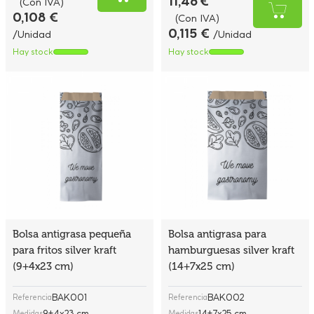
11,46 €
(Con IVA)
0,108 €
(Con IVA)
0,115 €
/Unidad
/Unidad
Hay stock
Hay stock
Bolsa antigrasa pequeña
Bolsa antigrasa para
para fritos silver kraft
hamburguesas silver kraft
(9+4x23 cm)
(14+7x25 cm)
BAK001
BAK002
Referencia
Referencia
9+4x23 cm
14+7x25 cm
Medidas
Medidas