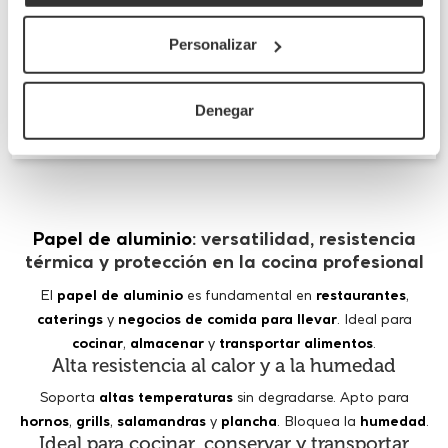
Consultas
Sea el primero en hacer una pregunta sobre esta
Personalizar
categoría.
Envíanos tu consulta
Denegar
Papel de aluminio
: versatilidad, resistencia
térmica y protección en la cocina profesional
El
papel de aluminio
es fundamental en
restaurantes
,
caterings
y
negocios de comida para llevar
. Ideal para
cocinar
,
almacenar
y
transportar alimentos
.
Alta resistencia al calor y a la humedad
Soporta
altas temperaturas
sin degradarse. Apto para
hornos
,
grills
,
salamandras
y
plancha
. Bloquea la
humedad
.
Ideal para cocinar, conservar y transportar