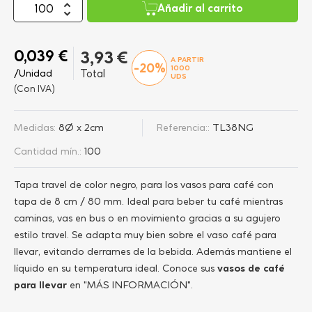
Añadir al carrito
0,039 €
3,93 €
A PARTIR
-20%
1000
/Unidad
Total
UDS
(Con IVA)
Medidas:
8Ø x 2cm
Referencia::
TL38NG
Cantidad mín.:
100
Tapa travel de color negro, para los vasos para café con
tapa de 8 cm / 80 mm. Ideal para beber tu café mientras
caminas, vas en bus o en movimiento gracias a su agujero
estilo travel. Se adapta muy bien sobre el vaso café para
llevar, evitando derrames de la bebida. Además mantiene el
líquido en su temperatura ideal. Conoce sus
vasos de café
para llevar
en "MÁS INFORMACIÓN".