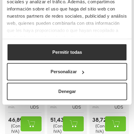
Completa tu pedido
sociales y analizar el tráfico. Además, compartimos
información sobre el uso que haga del sitio web con
nuestros partners de redes sociales, publicidad y análisis
web, quienes pueden combinarla con otra información
que les haya proporcionado o que hayan recopilado a
partir del uso que haya hecho de sus servicios.
Permitir todas
Bolsas de papel
Bolsas de papel
Bolsas de papel
kraft con asas
blancas con asa
blancas asa
planas
rizada
plana
Personalizar
(26+20x32cm)
(30+18x29cm)
(28+17x29cm)
BP8
BP16BCO
BP9BCO
Referencia
Referencia
Referencia
Denegar
26+20x32cm
30+18x29cm
28+17x29cm
Medidas
Medidas
Medidas
250
250
250
Cantidad
Cantidad
Cantidad
UDS
UDS
UDS
mín.
mín.
mín.
46,89 €
51,43 €
38,72 €
(Con
(Con
(Con
IVA)
IVA)
IVA)