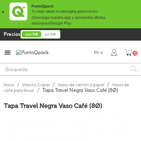
PuntoQpack
x
Tu mejor aliado en packaging gastronómico
¡Descarga nuestra app y aprovecha ofertas
exclusivas!
Google Play
Precios
con IVA
sin IVA

ES
0
Inicio
Vasos y Copas
Vasos de cartón y papel
Vasos de
Tapa Travel Negra Vaso Café (8Ø)
café para llevar
Tapa Travel Negra Vaso Café (8Ø)