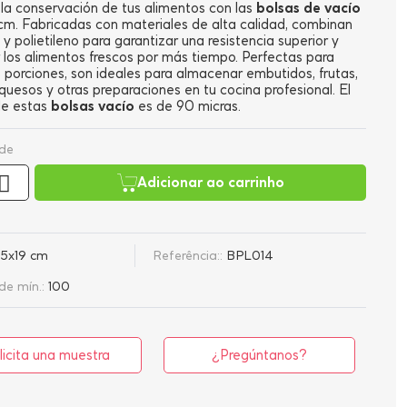
la conservación de tus alimentos con las
bolsas de vacío
cm. Fabricadas con materiales de alta calidad, combinan
y polietileno para garantizar una resistencia superior y
los alimentos frescos por más tiempo. Perfectas para
porciones, son ideales para almacenar embutidos, frutas,
 quesos y otras preparaciones en tu cocina profesional. El
de estas
bolsas vacío
es de 90 micras.
de
Adicionar ao carrinho
15x19 cm
Referência::
BPL014
e mín.:
100
licita una muestra
¿Pregúntanos?