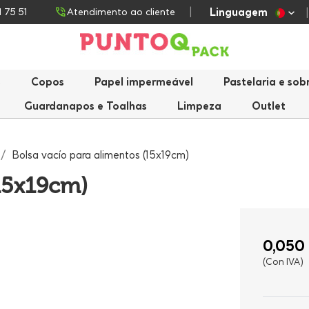
Linguagem
1 75 51
Atendimento ao cliente
s
Copos
Papel impermeável
Pastelaria e so
Guardanapos e Toalhas
Limpeza
Outlet
Bolsa vacío para alimentos (15x19cm)
(15x19cm)
0,050
(Con IVA)