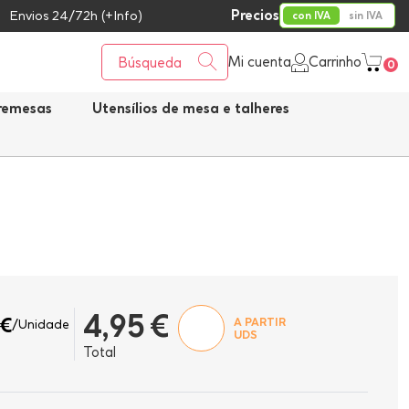
Precios
Envios 24/72h (+Info)
con IVA
sin IVA
Mi cuenta
Carrinho
0
bremesas
Utensílios de mesa e talheres
4,95 €
 €
A PARTIR
/Unidade
UDS
Total