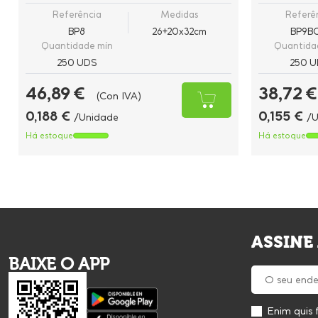
Referência
Medidas
Referê
BP8
26+20x32cm
BP9B
Quantidade mín
Quantida
250 UDS
250 U
46,89 €
38,72 €
(Con IVA)
0,188 €
0,155 €
/Unidade
/U
Há estoque
Há estoque
ASSINE
BAIXE O APP
Enim quis 