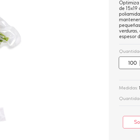
Optimiza 
de 15x19 
poliamida 
mantener 
pequeñas 
verduras,
espesor 
Quantida
Medidas:
Quantidad
So