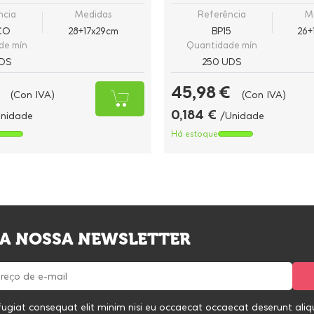
ncia
Medidas
Referência
M
CO
28+17x29cm
BP15
26+
de mín
Quantidade mín
DS
250 UDS
45,98 €
(Con IVA)
(Con IVA)
0,184 €
nidade
/Unidade
Há estoque
 A NOSSA NEWSLETTER
fugiat consequat elit minim nisi eu occaecat occaecat deserunt aliqui