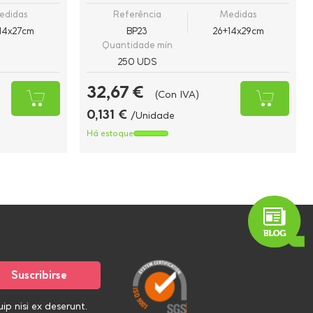
edidas
Referência
Medidas
14x27cm
BP23
26+14x29cm
Quantidade mín
250 UDS
32,67 €
(Con IVA)
0,131 €
/Unidade
Há estoque
p nisi ex deserunt.