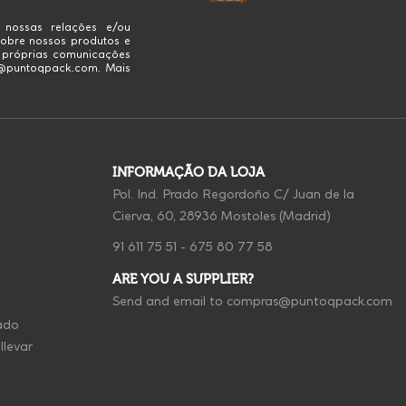
 nossas relações e/ou
obre nossos produtos e
s próprias comunicações
fo@puntoqpack.com. Mais
INFORMAÇÃO DA LOJA
Pol. Ind. Prado Regordoño C/ Juan de la
Cierva, 60, 28936 Mostoles (Madrid)
91 611 75 51
-
675 80 77 58
ARE YOU A SUPPLIER?
Send and email to
compras@puntoqpack.com
ado
llevar