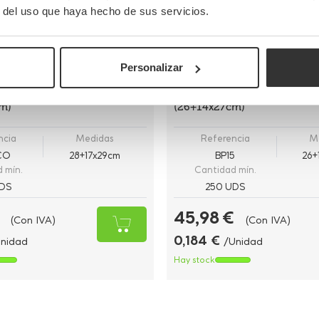
r del uso que haya hecho de sus servicios.
Completa tu pedido
Personalizar
apel blancas asa plana
Bolsa Papel Asa Rizada Kraft
m)
(26+14x27cm)
ncia
Medidas
Referencia
M
CO
28+17x29cm
BP15
26+
 mín.
Cantidad mín.
DS
250 UDS
45,98 €
(Con IVA)
(Con IVA)
0,184 €
nidad
/Unidad
Hay stock