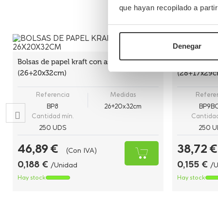
que hayan recopilado a parti
Denegar
Bolsas de papel kraft con asas planas
Bolsas de p
(26+20x32cm)
(28+17x29c
Referencia
Medidas
Refere
BP8
26+20x32cm
BP9B
Cantidad mín.
Cantidad
250 UDS
250 U
46,89 €
38,72 €
(Con IVA)
0,188 €
0,155 €
/Unidad
/U
Hay stock
Hay stock