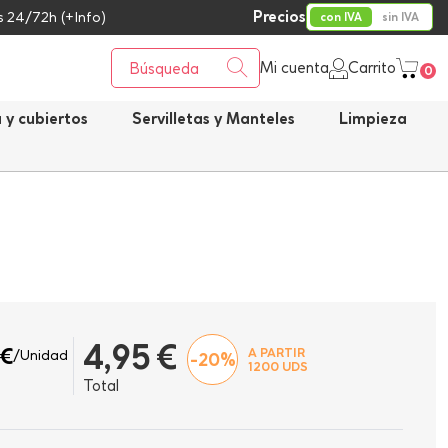
Precios
 24/72h (+Info)
con IVA
sin IVA
Mi cuenta
Carrito
0
a y cubiertos
Servilletas y Manteles
Limpieza
4,95 €
 €
A PARTIR
/Unidad
-20%
1200
UDS
Total