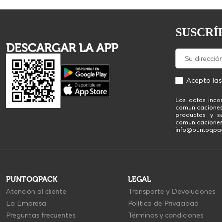
SUSCRÍ
DESCARGAR LA APP
Acepto la
Los datos inco
comunicacione
productos y se
comunicaciones
info@puntoqpack
PUNTOQPACK
LEGAL
Atención al cliente
Transporte y Devoluciones
La Empresa
Política de Privacidad
Preguntas frecuentes
Términos y condiciones