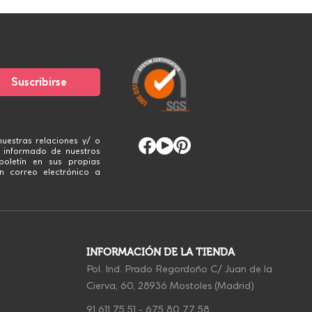
uestras relaciones y/ o
 informado de nuestros
boletín en sus propias
n correo electrónico a
INFORMACIÓN DE LA TIENDA
Pol. Ind. Prado Regordoño C/ Juan de la
Cierva, 60, 28936 Mostoles (Madrid)
91 611 75 51
-
675 80 77 58