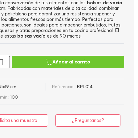
la conservación de tus alimentos con las
bolsas de vacío
cm. Fabricadas con materiales de alta calidad, combinan
y polietileno para garantizar una resistencia superior y
los alimentos frescos por más tiempo. Perfectas para
porciones, son ideales para almacenar embutidos, frutas,
 quesos y otras preparaciones en tu cocina profesional. El
de estas
bolsas vacío
es de 90 micras.
Añadir al carrito
15x19 cm
Referencia::
BPL014
mín.:
100
licita una muestra
¿Pregúntanos?