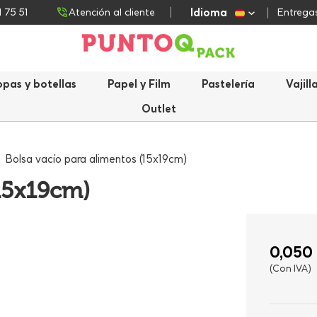
Idioma
1 75 51
Atención al cliente
Entregas
opas y botellas
Papel y Film
Pastelería
Vajill
Outlet
Bolsa vacío para alimentos (15x19cm)
(15x19cm)
0,050
(Con IVA)