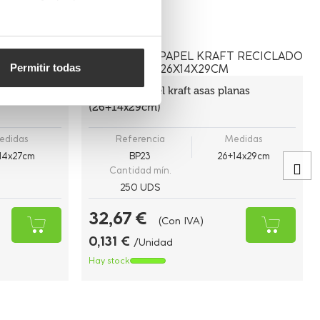
Permitir todas
Bolsas de papel kraft asas planas
(26+14x29cm)
edidas
Referencia
Medidas
14x27cm
BP23
26+14x29cm
Cantidad mín.
250 UDS
32,67 €
(Con IVA)
0,131 €
/Unidad
Hay stock