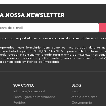
 A NOSSA NEWSLETTER
fugiat consequat elit minim nisi eu occaecat occaecat deserunt aliqui
rporados neste formulário, bem como os incorporados durante as
 serão tratados pela PUNTOQPACKAGING S.L. para mantê-lo informado s
 pode revogar o consentimento dado para o envio da newsletter nas sua
 como exercer os direitos que lhe assistem, enviando um email para in
re privacidade em Política de Privacidade
SUA CONTA
BLOG
Informação pessoal
Inicio
Devoluções de mercadoria
Medio ambiente
Pedidos
Gastronomía