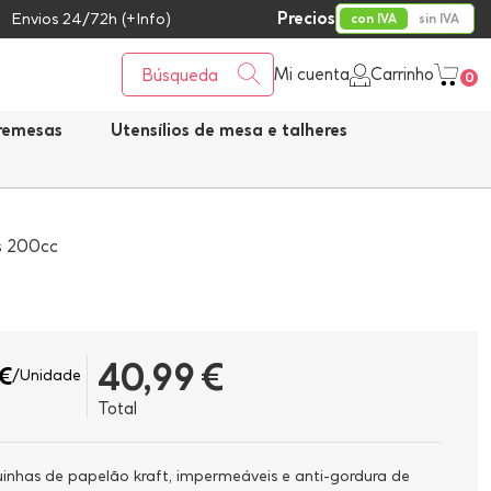
Precios
Envios 24/72h (+Info)
con IVA
sin IVA
Mi cuenta
Carrinho
0
bremesas
Utensílios de mesa e talheres
os 200cc
40,99 €
€
/Unidade
Total
uinhas de papelão kraft, impermeáveis e anti-gordura de