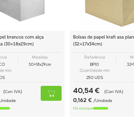
pel brancos com alça
Bolsas de papel kraft asa pla
da (30+18x29cm)
(32+17x34cm)
ncia
Medidas
Referência
M
BCO
30+18x29cm
BP10
32+
de mín
Quantidade mín
DS
250 UDS
40,54 €
(Con IVA)
(Con IVA)
0,162 €
Unidade
/Unidade
Há estoque