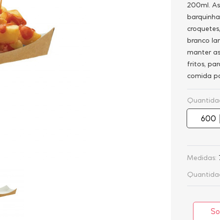
200ml. As
barquinha
croquetes,
branco la
manter as
fritos, p
comida pa
Quantida
Medidas:
Quantidad
So