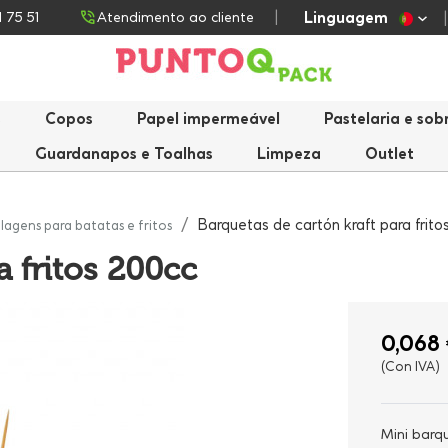
Linguagem
1 75 51
Atendimento ao cliente
s
Copos
Papel impermeável
Pastelaria e so
Guardanapos e Toalhas
Limpeza
Outlet
Barquetas de cartón kraft para frit
agens para batatas e fritos
a fritos 200cc
0,068 
(Con IVA)
Mini barq