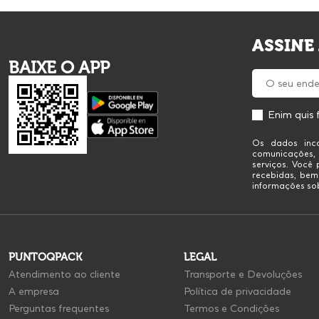
ASSINE
BAIXE O APP
Enim quis 
Os dados inco
comunicações,
serviços. Você
recebidas, bem
informações sob
PUNTOQPACK
LEGAL
Atendimento ao cliente
Transporte e Devoluções
A empresa
Política de privacidade
Perguntas frequentes
Termos e Condições