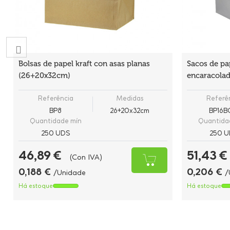
Bolsas de papel kraft con asas planas
Sacos de pa
(26+20x32cm)
encaracola
Referência
Medidas
Referê
BP8
26+20x32cm
BP16
Quantidade mín
Quantida
250 UDS
250 U
46,89 €
51,43 €
(Con IVA)
0,188 €
0,206 €
/Unidade
/
Há estoque
Há estoque