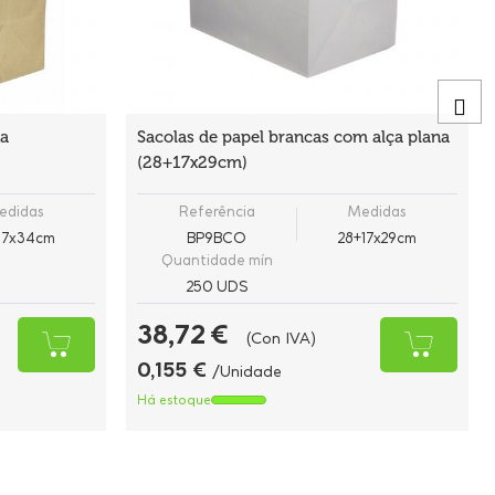
na
Sacolas de papel brancas com alça plana
(28+17x29cm)
edidas
Referência
Medidas
17x34cm
BP9BCO
28+17x29cm
Quantidade mín
250 UDS
38,72 €
(Con IVA)
0,155 €
/Unidade
Há estoque