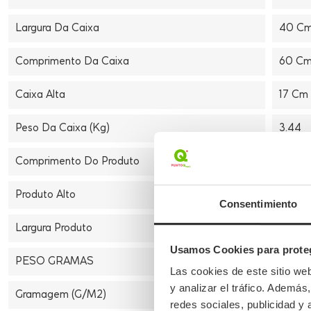
Largura Da Caixa
40 C
Comprimento Da Caixa
60 C
Caixa Alta
17 Cm
Peso Da Caixa (Kg)
3.44
Comprimento Do Produto
13 Cm
Produto Alto
3 Cm
Consentimiento
Largura Produto
7,5 C
Usamos Cookies para proteg
PESO GRAMAS
0,005
Las cookies de este sitio we
y analizar el tráfico. Ademá
Gramagem (g/m2)
250
redes sociales, publicidad y