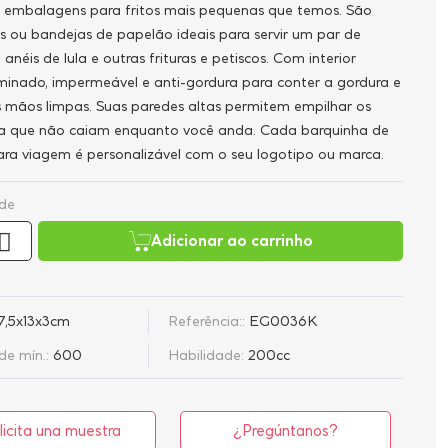
 embalagens para fritos mais pequenas que temos. São
s ou bandejas de papelão ideais para servir um par de
 anéis de lula e outras frituras e petiscos. Com interior
minado, impermeável e anti-gordura para conter a gordura e
 mãos limpas. Suas paredes altas permitem empilhar os
ara que não caiam enquanto você anda. Cada barquinha de
ra viagem é personalizável com o seu logotipo ou marca.
de
Adicionar ao carrinho
7,5x13x3cm
Referência::
EG0036K
e mín.:
600
Habilidade:
200cc
licita una muestra
¿Pregúntanos?