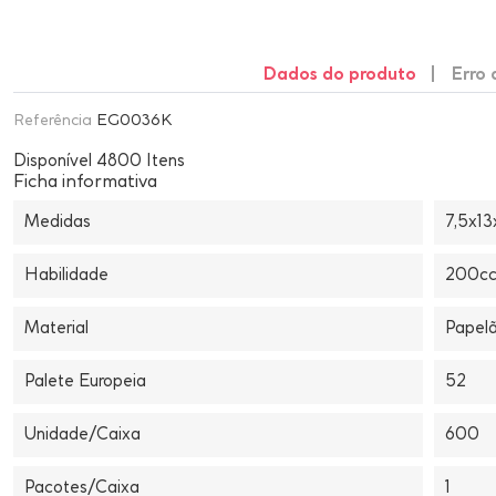
Dados do produto
Erro
Referência
EG0036K
Disponível
4800 Itens
Ficha informativa
Medidas
7,5x1
Habilidade
200c
Material
Papelã
Palete Europeia
52
Unidade/Caixa
600
Pacotes/Caixa
1