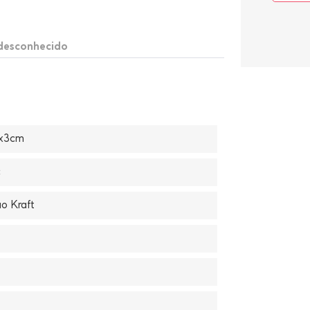
 desconhecido
3x3cm
c
o Kraft