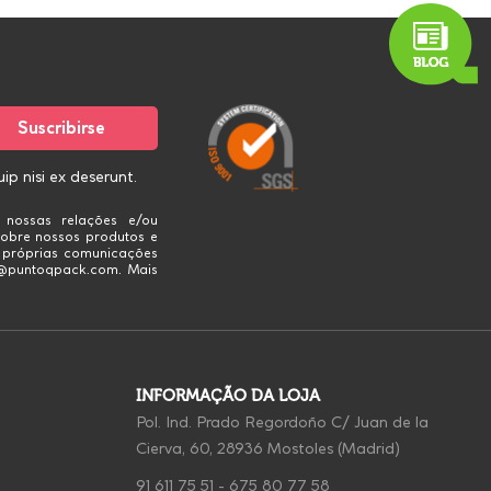
p nisi ex deserunt.
 nossas relações e/ou
obre nossos produtos e
s próprias comunicações
fo@puntoqpack.com. Mais
INFORMAÇÃO DA LOJA
Pol. Ind. Prado Regordoño C/ Juan de la
Cierva, 60, 28936 Mostoles (Madrid)
91 611 75 51
-
675 80 77 58