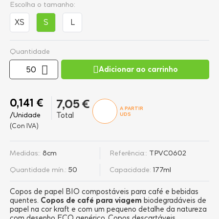
Escolha o tamanho:
XS
S
L
Quantidade
Adicionar ao carrinho
0,141 €
7,05 €
A PARTIR
/Unidade
Total
UDS
(Con IVA)
Medidas::
8cm
Referência::
TPVC0602
Quantidade mín.:
50
Capacidade:
177ml
Copos de papel BIO compostáveis para café e bebidas
quentes.
Copos de café para viagem
biodegradáveis de
papel na cor kraft e com um pequeno detalhe da natureza
com desenho ECO genérico. Copos descartáveis