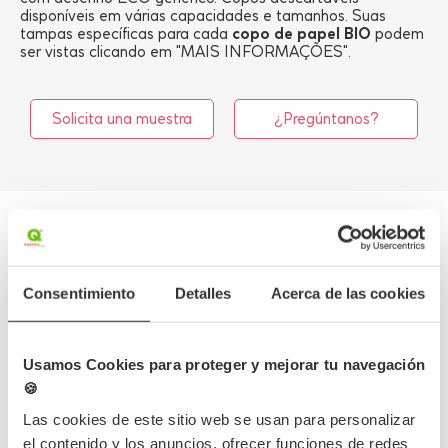
disponíveis em várias capacidades e tamanhos. Suas
tampas específicas para cada
copo de papel BIO
podem
ser vistas clicando em "MAIS INFORMAÇÕES".
Solicita una muestra
¿Pregúntanos?
Mais informações
Consentimiento
Detalles
Acerca de las cookies
Dados do produto
Usamos Cookies para proteger y mejorar tu navegación
Erro desconhecido
🍪
Las cookies de este sitio web se usan para personalizar
el contenido y los anuncios, ofrecer funciones de redes