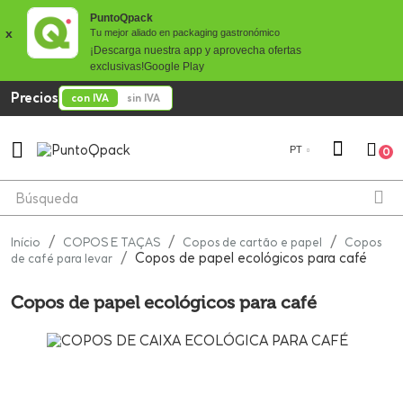
PuntoQpack
x
Tu mejor aliado en packaging gastronómico
¡Descarga nuestra app y aprovecha ofertas
exclusivas!
Google Play
Precios
con IVA
sin IVA

PT
0
Início
COPOS E TAÇAS
Copos de cartão e papel
Copos
Copos de papel ecológicos para café
de café para levar
Copos de papel ecológicos para café