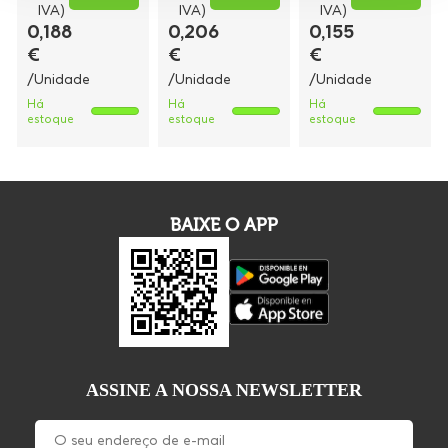
IVA)
IVA)
IVA)
0,188
0,206
0,155
€
€
€
/Unidade
/Unidade
/Unidade
Há
Há
Há
estoque
estoque
estoque
BAIXE O APP
ASSINE A NOSSA NEWSLETTER