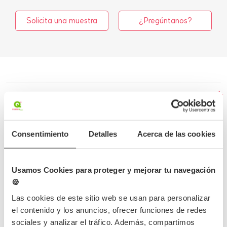
Solicita una muestra
¿Pregúntanos?
Mais informações
Dados do produto
Consentimiento
Detalles
Acerca de las cookies
Erro desconhecido
Usamos Cookies para proteger y mejorar tu navegación
🍪
Las cookies de este sitio web se usan para personalizar
Conclua o seu pedido
el contenido y los anuncios, ofrecer funciones de redes
sociales y analizar el tráfico. Además, compartimos