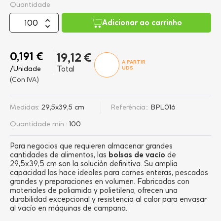
Quantidade
Adicionar ao carrinho
0,191 €
19,12 €
A PARTIR
/Unidade
Total
UDS
(Con IVA)
Medidas:
29,5x39,5 cm
Referência::
BPL016
Quantidade mín.:
100
Para negocios que requieren almacenar grandes
cantidades de alimentos, las
bolsas de vacío
de
29,5x39,5 cm son la solución definitiva. Su amplia
capacidad las hace ideales para carnes enteras, pescados
grandes y preparaciones en volumen. Fabricadas con
materiales de poliamida y polietileno, ofrecen una
durabilidad excepcional y resistencia al calor para envasar
al vacío en máquinas de campana.