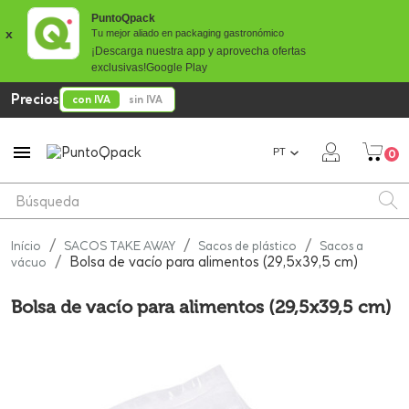
PuntoQpack
x
Tu mejor aliado en packaging gastronómico
¡Descarga nuestra app y aprovecha ofertas
exclusivas!
Google Play
Precios
con IVA
sin IVA

PT
0
Início
SACOS TAKE AWAY
Sacos de plástico
Sacos a
Bolsa de vacío para alimentos (29,5x39,5 cm)
vácuo
Bolsa de vacío para alimentos (29,5x39,5 cm)