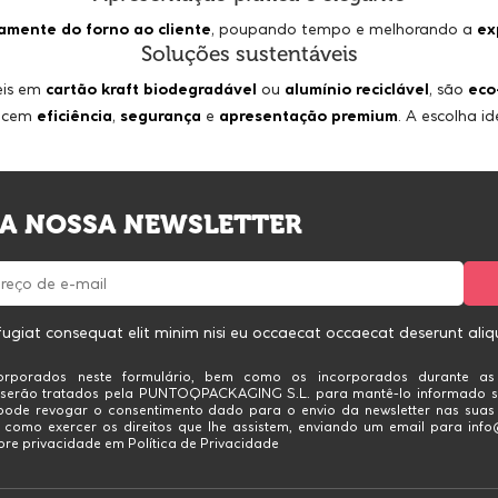
tamente do forno ao cliente
, poupando tempo e melhorando a
ex
Soluções sustentáveis
eis em
cartão kraft biodegradável
ou
alumínio reciclável
, são
eco
ecem
eficiência
,
segurança
e
apresentação premium
. A escolha i
 A NOSSA NEWSLETTER
fugiat consequat elit minim nisi eu occaecat occaecat deserunt aliqui
rporados neste formulário, bem como os incorporados durante as
 serão tratados pela PUNTOQPACKAGING S.L. para mantê-lo informado s
 pode revogar o consentimento dado para o envio da newsletter nas sua
 como exercer os direitos que lhe assistem, enviando um email para in
re privacidade em Política de Privacidade