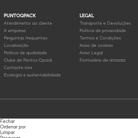
PUNTOQPACK
LEGAL
Atendimento ao cliente
Transporte e Devoluções
A empresa
Política de privacidade
Perguntas frequentes
Termos e Condições
Localização
Aviso de cookies
Política de qualidade
Aviso Legal
Clube de Pontos Qpack
Formulário de retirada
Contacte-nos
Ecologia e sustentabilidade
Fechar
Ordenar por
Limpar
Pesquisar