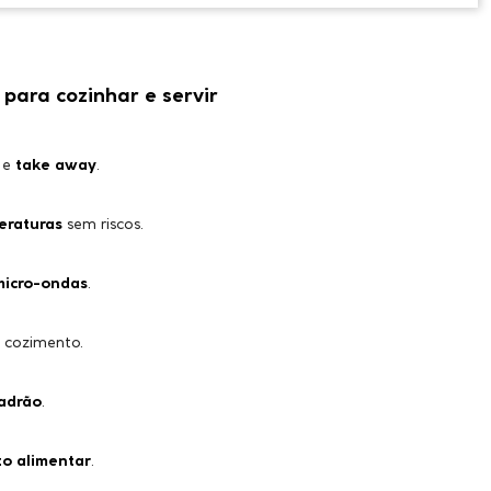
para cozinhar e servir
e
take away
.
eraturas
sem riscos.
micro-ondas
.
 cozimento.
padrão
.
to alimentar
.