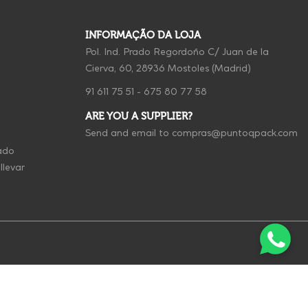
INFORMAÇÃO DA LOJA
Pol. Ind. Prado Regordoño C/ Juan de la
Cierva, 60, 28936 Mostoles (Madrid)
91 611 75 51
-
675 80 77 58
ARE YOU A SUPPLIER?
Send and email to
compras@puntoqpack.com
ado
llevar