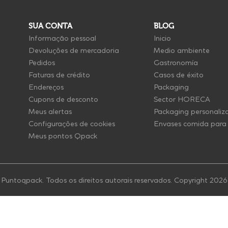
SUA CONTA
BLOG
Informação pessoal
Inicio
Devoluções de mercadoria
Medio ambiente
Pedidos
Gastronomía
Faturas de crédito
Casos de éxito
Endereços
Packaging
Cupons de desconto
Sector HORECA
Meus alertas
Packaging personaliz
Configurações de cookies
Envases comida para 
Meus pontos Qpack
Puntoqpack. Todos os direitos autorais reservados. Copyright 2026