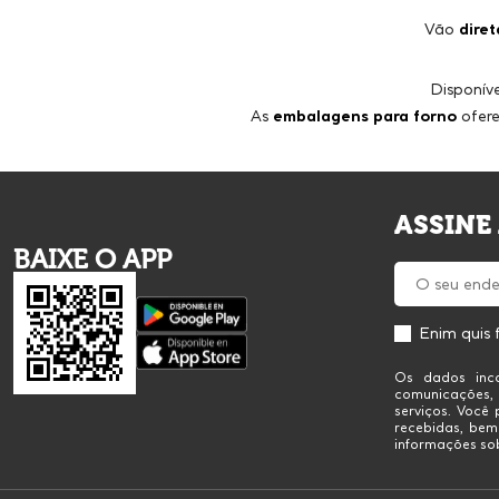
Vão
dire
Disponív
As
embalagens para forno
ofer
ASSINE
BAIXE O APP
Enim quis 
Os dados inco
comunicações,
serviços. Você
recebidas, bem
informações sob