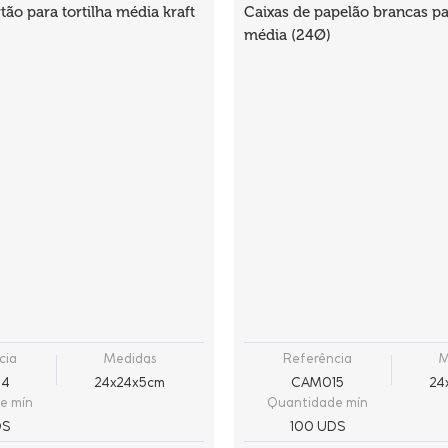
tão para tortilha média kraft
Caixas de papelão brancas par
média (24Ø)
cia
Medidas
Referência
M
14
24x24x5cm
CAM015
24
e mín
Quantidade mín
DS
100 UDS