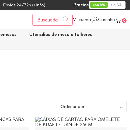
Precios
Envios 24/72h (+Info)
con IVA
sin IVA
Mi cuenta
Carrinho
0
bremesas
Utensílios de mesa e talheres
Ordenar por