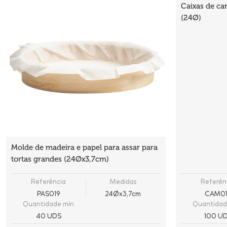
Caixas de car
(24Ø)
Molde de madeira e papel para assar para
tortas grandes (24Øx3,7cm)
Referência
Medidas
Referên
PAS019
24Øx3,7cm
CAM0
Quantidade mín
Quantidad
40 UDS
100 U