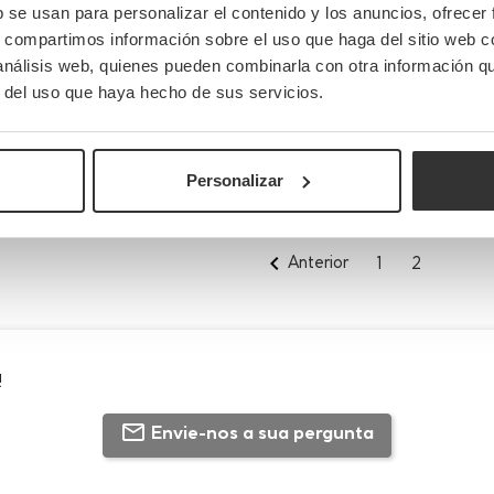
/FE
35x24x2,6cm
QUESO07
10,5
b se usan para personalizar el contenido y los anuncios, ofrecer
e mín
Habilidade
Quan
s, compartimos información sobre el uso que haga del sitio web 
DS
200cc
1
 análisis web, quienes pueden combinarla con otra información q
r del uso que haya hecho de sus servicios.
169,40 €
(Con IVA)
(Con IVA)
1,694 €
nidade
/Unidade
es
Há estoque
Personalizar

Anterior
1
2
!
Envie-nos a sua pergunta