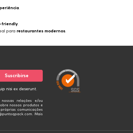
periência
.
-friendly
.
deal para
restaurantes modernos
.
p nisi ex deserunt.
 nossas relações e/ou
obre nossos produtos e
s próprias comunicações
fo@puntoqpack.com. Mais