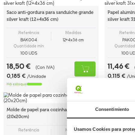
Saco anti-gordura para sanduíche grande
Papel alumín
silver kraft (12+4x36 cm)
silver kraft 
Referência
Medidas
Referên
BAK004
12+4x36 cm
PAK00
Quantidade mín
Quantidad
100 UDS
100 U
18,50 €
11,46 €
(Con IVA)
0,185 €
0,115 €
/Unidade
/Un
Há estoque
Há estoque
Bandeja Peq
Consentimiento
Molde de papel para cozinhar em airfryer
(20x20cm)
Usamos Cookies para proteg
Referência
Medidas
Referên