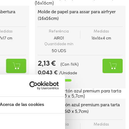
abertura
Molde de papel para assar para airfryer
(16x16cm)
edidas
Referência
Medidas
7x17 cm
AIR01
16x16x4 cm
Quantidade mín
50 UDS
2,13 €
(Con IVA)
0,043 €
/Unidade
Há estoque
Acerca de las cookies
ta de queso
Molde de cartón azul premium para tarta
de queso (12,6Ø x 5,7cm)
edidas
Referência
Medidas