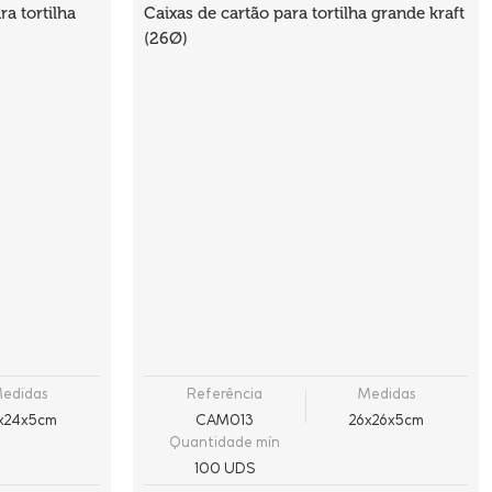
a tortilha
Caixas de cartão para tortilha grande kraft
(26Ø)
edidas
Referência
Medidas
x24x5cm
CAM013
26x26x5cm
Quantidade mín
100 UDS