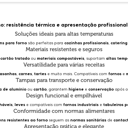
: resistência térmica e apresentação profissional 
Soluções ideais para altas temperaturas
s para forno
são perfeitas para
cozinhas profissionais
,
catering
Materiais resistentes e seguros
,
cartão tratado
ou
materiais compostáveis
, suportam
altas temp
Versatilidade para várias receitas
lasanhas
,
carnes
,
tartes
e muito mais. Compatíveis com
fornos
e
Tampas para transporte e conservação
 de alumínio
ou
cartão
, garantem
higiene
e
conservação
após o
Design funcional e empilhável
háveis
,
leves
e compatíveis com
fornos industriais
e
tabuleiros 
Conformidade com normas alimentares
ns resistentes ao forno
seguem as
normas sanitárias
de
contac
Apresentação prática e elegante