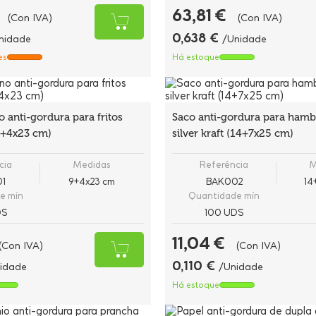
63,81 €
(Con IVA)
(Con IVA)
0,638 €
nidade
/Unidade
es
Há estoque
 anti-gordura para fritos
Saco anti-gordura para ham
(9+4x23 cm)
silver kraft (14+7x25 cm)
cia
Medidas
Referência
M
1
9+4x23 cm
BAK002
14
e mín
Quantidade mín
DS
100 UDS
11,04 €
(Con IVA)
(Con IVA)
0,110 €
idade
/Unidade
Há estoque