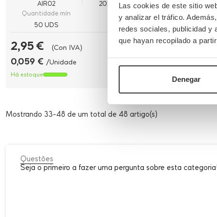
AIR02
20x20x4 cm
A35X24
Las cookies de este sitio we
Quantidade mín
Quantidad
y analizar el tráfico. Ademá
50 UDS
100 U
redes sociales, publicidad y
que hayan recopilado a parti
2,95 €
54,77 €
(Con IVA)
0,059 €
0,548 €
/Unidade
/U
Há estoque
Poucas unidad
Denegar
Mostrando 33-48 de um total de 48 artigo(s)
Questões
Seja o primeiro a fazer uma pergunta sobre esta categoria