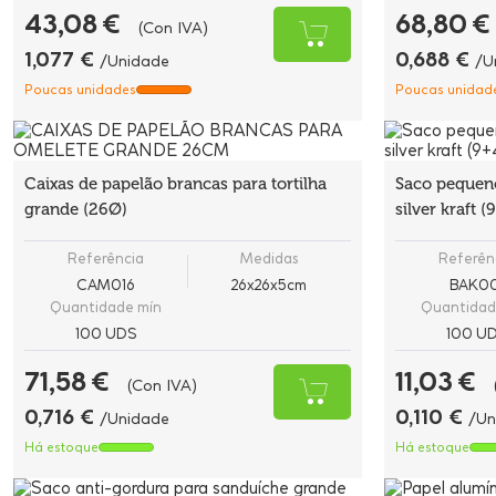
43,08 €
68,80 €
(Con IVA)
1,077 €
0,688 €
/Unidade
/U
Poucas unidades
Poucas unidad
Caixas de papelão brancas para tortilha
Saco pequeno
grande (26Ø)
silver kraft 
Referência
Medidas
Referên
CAM016
26x26x5cm
BAK00
Quantidade mín
Quantidad
100 UDS
100 U
71,58 €
11,03 €
(Con IVA)
0,716 €
0,110 €
/Unidade
/Un
Há estoque
Há estoque