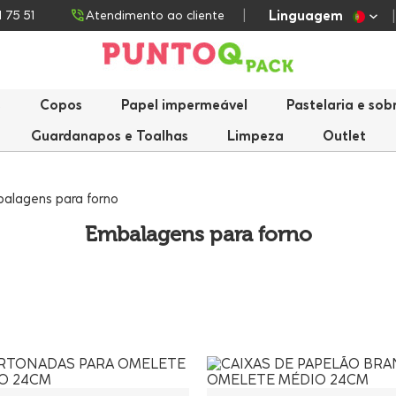
Linguagem
1 75 51
Atendimento ao cliente
s
Copos
Papel impermeável
Pastelaria e so
Guardanapos e Toalhas
Limpeza
Outlet
alagens para forno
Embalagens para forno