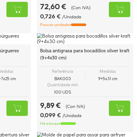
72,60 €
(Con IVA)
0,726 €
/Unidade
Poucas unidades
búrgueres
Bolsa antigrasa para bocadillos silver kraft
(9+4x30 cm)
edidas
Referência
Medidas
+7x25 cm
BAK003
9+5x31 cm
Quantidade mín
100 UDS
9,89 €
(Con IVA)
0,099 €
/Unidade
Há estoque