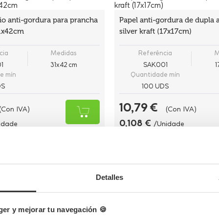
io anti-gordura para prancha
Papel anti-gordura de dupla 
31x42cm
silver kraft (17x17cm)
cia
Medidas
Referência
M
1
31x42 cm
SAK001
1
e mín
Quantidade mín
DS
100 UDS
10,79 €
(Con IVA)
(Con IVA)
0,108 €
idade
/Unidade
Há estoque
uena Oval
Detalles
Molde de cartón premium tar
pequeña (10,5Ø x 5,7cm)
er y mejorar tu navegación 🍪
cia
Medidas
Referência
M