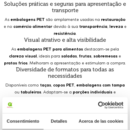
Soluções práticas e seguras para apresentação e
transporte
As
embalagens PET
são amplamente usadas na
restauração
e no
comércio alimentar
devido à sua
transparência
,
leveza
e
resistência
.
Visual atrativo e alta visibilidade
As
embalagens PET para alimentos
destacam-se pela
clareza visual
, ideais para
saladas
,
frutas
,
sobremesas
e
pratos frios
. Melhoram a apresentação e estimulam a compra.
Diversidade de formatos para todas as
necessidades
Disponíveis como
taças
,
copos PET
,
embalagens com tampa
ou
tabuleiros
. Adaptam-se a
porções individuais
e
familiares
.
Segurança no fecho e proteção do conteúdo
Modelos com
tampa hermética
protegem contra
fugas
e
Consentimiento
Detalles
Acerca de las cookies
contaminações
. Ideais para
entregas
e
take away
.
Indicadas para frio e resistência estrutural