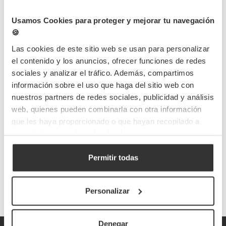
Suportam
refrigeração
sem perder a forma. Apesar de não
Usamos Cookies para proteger y mejorar tu navegación
serem aptas para aquecimento, são
leves
e
resistentes
.
🍪
Opção sustentável e reciclável
Las cookies de este sitio web se usan para personalizar
O
PET
é
100% reciclável
. Existem versões de
rPET
para
el contenido y los anuncios, ofrecer funciones de redes
negócios que seguem
práticas sustentáveis
.
sociales y analizar el tráfico. Además, compartimos
Design empilhável e otimização de espaço
información sobre el uso que haga del sitio web con
Compactas
e
empilháveis
, as embalagens PET otimizam
nuestros partners de redes sociales, publicidad y análisis
espaço
e reduzem
custos logísticos
.
web, quienes pueden combinarla con otra información
Aplicações em múltiplos setores alimentares
que les haya proporcionado o que hayan recopilado a
Usadas em
restaurantes
,
pastelarias
,
supermercados
e
partir del uso que haya hecho de sus servicios.
eventos
. Perfeitas para
produtos prontos a consumir
e
vitrinas
.
Permitir todas
As
embalagens PET
oferecem
funcionalidade
,
higiene
e
impacto visual
. São ideais para negócios que procuram
Personalizar
apresentação cuidada
e
sustentabilidade
.
Denegar