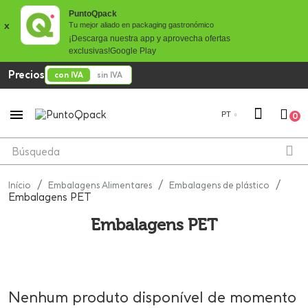
PuntoQpack
x
Tu mejor aliado en packaging gastronómico
¡Descarga nuestra app y aprovecha ofertas
exclusivas!
Google Play
Precios
con IVA
sin IVA

PT
0
Início
Embalagens Alimentares
Embalagens de plástico
Embalagens PET
Embalagens PET
Nenhum produto disponível de momento