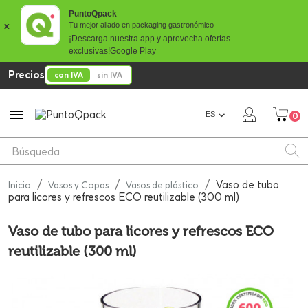
PuntoQpack
x
Tu mejor aliado en packaging gastronómico
¡Descarga nuestra app y aprovecha ofertas
exclusivas!
Google Play
Precios
con IVA
sin IVA

ES
0
Vaso de tubo
Inicio
Vasos y Copas
Vasos de plástico
para licores y refrescos ECO reutilizable (300 ml)
Vaso de tubo para licores y refrescos ECO
reutilizable (300 ml)