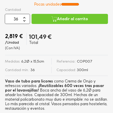
Pocas unidades
Cantidad
Añadir al carrito
2,819 €
101,49 €
/Unidad
Total
(Con IVA)
Medidas:
6,2Ø x 15,5cm
Referencia::
COP007
Cantidad mín.:
36
Capacidad:
300ml
Vaso de tubo para licores
como Crema de Orujo y
refrescos variados.
¡Reutilizables 600 veces tras pasar
por el lavavajillas!
Boca ancha del vaso de 6,2Ø para
añadir los hielos. Capacidad de 300ml. Hechas de un
material policarbonato muy duro e irrompible: no se astillan.
Lo más parecido al cristal. Vasos pensados para hostelería,
restauración y eventos.