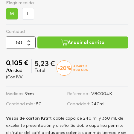
Elegir medida:
M
L
Cantidad
Añadir al carrito
0,105 €
5,23 €
A PARTIR
-20%
/Unidad
Total
500
UDS
(Con IVA)
Medidas:
9cm
Referencia::
VBC004K
Cantidad mín.:
50
Capacidad:
240ml
Vasos de cartón Kraft
doble capa de 240 ml y 360 ml, de
excelente presentación y diseño. Su doble capa lisa permite
disfrutar del café o infusiones calientes por más tiempo y sin