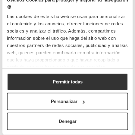
🍪
Opiniones
Las cookies de este sitio web se usan para personalizar
Preguntas frecuentes
el contenido y los anuncios, ofrecer funciones de redes
sociales y analizar el tráfico. Además, compartimos
información sobre el uso que haga del sitio web con
nuestros partners de redes sociales, publicidad y análisis
web, quienes pueden combinarla con otra información
Completa tu pedido
que les haya proporcionado o que hayan recopilado a
partir del uso que haya hecho de sus servicios.
Permitir todas
Personalizar
Bolsas de papel
Bolsas de papel
Bolsas de papel
kraft con asas
blancas con asa
blancas asa
Denegar
planas
rizada
plana
(26+20x32cm)
(30+18x29cm)
(28+17x29cm)