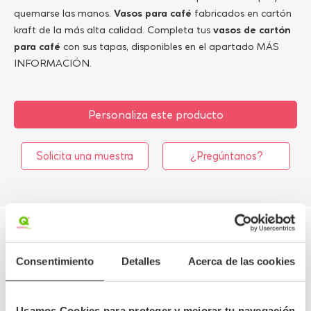
quemarse las manos.
Vasos para café
fabricados en cartón
kraft de la más alta calidad. Completa tus
vasos de cartón
para café
con sus tapas, disponibles en el apartado MÁS
INFORMACIÓN.
Personaliza este producto
Solicita una muestra
¿Pregúntanos?
Más información
Consentimiento
Detalles
Acerca de las cookies
Detalles del producto
Usamos Cookies para proteger y mejorar tu navegación