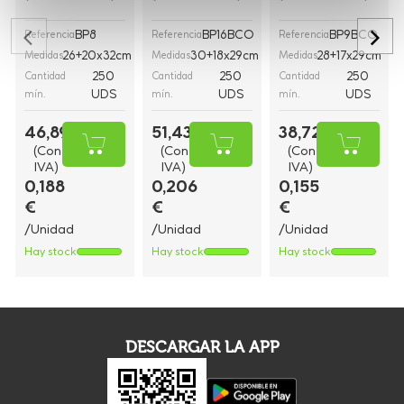
BP8
BP16BCO
BP9BCO
Referencia
Referencia
Referencia
26+20x32cm
30+18x29cm
28+17x29cm
Medidas
Medidas
Medidas
250
250
250
Cantidad
Cantidad
Cantidad
UDS
UDS
UDS
mín.
mín.
mín.
46,89 €
51,43 €
38,72 €
(Con
(Con
(Con
IVA)
IVA)
IVA)
0,188
0,206
0,155
€
€
€
/Unidad
/Unidad
/Unidad
Hay stock
Hay stock
Hay stock
DESCARGAR LA APP