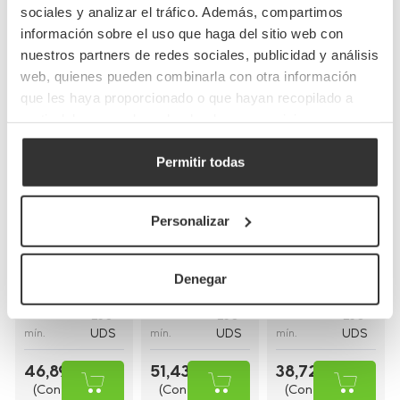
Completa tu pedido
sociales y analizar el tráfico. Además, compartimos
información sobre el uso que haga del sitio web con
nuestros partners de redes sociales, publicidad y análisis
web, quienes pueden combinarla con otra información
que les haya proporcionado o que hayan recopilado a
partir del uso que haya hecho de sus servicios.
Permitir todas
Bolsas de papel
Bolsas de papel
Bolsas de papel
kraft con asas
blancas con asa
blancas asa
planas
rizada
plana
Personalizar
(26+20x32cm)
(30+18x29cm)
(28+17x29cm)
BP8
BP16BCO
BP9BCO
Referencia
Referencia
Referencia
Denegar
26+20x32cm
30+18x29cm
28+17x29cm
Medidas
Medidas
Medidas
250
250
250
Cantidad
Cantidad
Cantidad
UDS
UDS
UDS
mín.
mín.
mín.
46,89 €
51,43 €
38,72 €
(Con
(Con
(Con