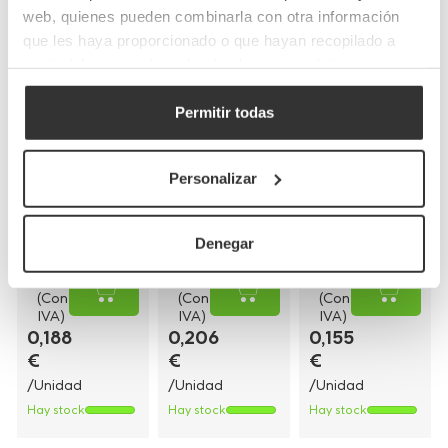
web, quienes pueden combinarla con otra información
que les haya proporcionado o que hayan recopilado a
Bolsas de papel
Bolsas de papel
Bolsas de papel
partir del uso que haya hecho de sus servicios.
kraft con asas
blancas con asa
blancas asa
planas
rizada
plana
Permitir todas
(26+20x32cm)
(30+18x29cm)
(28+17x29cm)
BP8
BP16BCO
BP9BCO
Referencia
Referencia
Referencia
Personalizar
26+20x32cm
30+18x29cm
28+17x29cm
Medidas
Medidas
Medidas
250
250
250
Cantidad
Cantidad
Cantidad
UDS
UDS
UDS
mín.
mín.
mín.
Denegar
46,89 €
51,43 €
38,72 €
(Con
(Con
(Con
IVA)
IVA)
IVA)
0,188
0,206
0,155
€
€
€
/Unidad
/Unidad
/Unidad
Hay stock
Hay stock
Hay stock