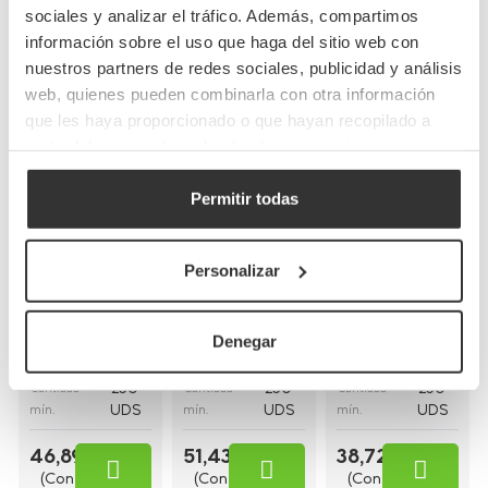
sociales y analizar el tráfico. Además, compartimos
información sobre el uso que haga del sitio web con
Completa tu pedido
nuestros partners de redes sociales, publicidad y análisis
web, quienes pueden combinarla con otra información
que les haya proporcionado o que hayan recopilado a
partir del uso que haya hecho de sus servicios.
Bolsas de papel
Bolsas de papel
Permitir todas
Bolsas de papel
kraft con asas
blancas asa
blancas con asa
planas
plana
rizada
(26+20x32cm)
(28+17x29cm)
Personalizar
(30+18x29cm)
BP8
BP16BCO
BP9BCO
Referencia
Referencia
Referencia
Denegar
26+20x32cm
30+18x29cm
28+17x29cm
Medidas
Medidas
Medidas
250
250
250
Cantidad
Cantidad
Cantidad
UDS
UDS
UDS
mín.
mín.
mín.
46,89 €
51,43 €
38,72 €
(Con
(Con
(Con