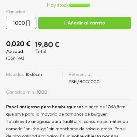
Hay stock
Cantidad
Añadir al carrito
0,020 €
19,80 €
/Unidad
Total
(Con IVA)
Medidas:
18x16cm
Referencia::
PSK/BCO1000
Cantidad mín.:
1000
Papel antigrasa para hamburguesas
blanco de 17x16,5cm
que sirve para la mayoría de tamaños de burguer.
Totalmente antigrasa para facilitar el consumo permitiendo
comerla "on-the-go" sin mancharse de salsa o grasa. Papel
de alta calidad ecológico. Es un
sobre abierto por dos