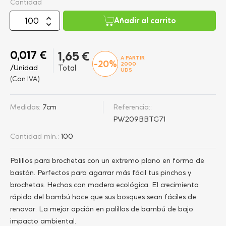
Cantidad
Añadir al carrito
0,017 €
1,65 €
A PARTIR
-20%
2000
/Unidad
Total
UDS
(Con IVA)
Medidas:
7cm
Referencia::
PW209BBTG71
Cantidad mín.:
100
Palillos para brochetas con un extremo plano en forma de
bastón. Perfectos para agarrar más fácil tus pinchos y
brochetas. Hechos con madera ecológica. El crecimiento
rápido del bambú hace que sus bosques sean fáciles de
renovar. La mejor opción en palillos de bambú de bajo
impacto ambiental.