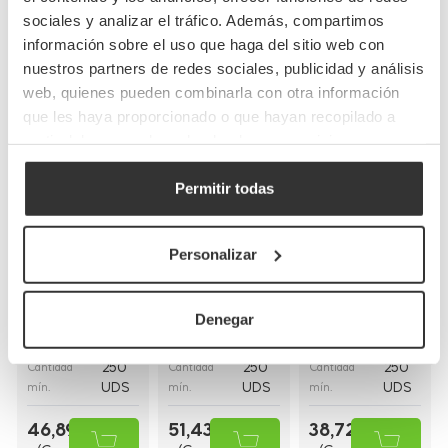
sociales y analizar el tráfico. Además, compartimos
Completa tu pedido
información sobre el uso que haga del sitio web con
nuestros partners de redes sociales, publicidad y análisis
web, quienes pueden combinarla con otra información
que les haya proporcionado o que hayan recopilado a
partir del uso que haya hecho de sus servicios.
Permitir todas
Bolsas de papel
Bolsas de papel
Bolsas de papel
kraft con asas
blancas con asa
blancas asa
Personalizar
planas
rizada
plana
(26+20x32cm)
(30+18x29cm)
(28+17x29cm)
Denegar
BP8
BP16BCO
BP9BCO
Referencia
Referencia
Referencia
26+20x32cm
30+18x29cm
28+17x29cm
Medidas
Medidas
Medidas
250
250
250
Cantidad
Cantidad
Cantidad
UDS
UDS
UDS
mín.
mín.
mín.
46,89 €
51,43 €
38,72 €