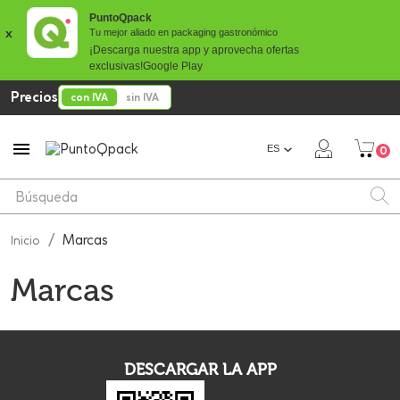
PuntoQpack
x
Tu mejor aliado en packaging gastronómico
¡Descarga nuestra app y aprovecha ofertas
exclusivas!
Google Play
Precios
con IVA
sin IVA

ES
0
Marcas
Inicio
Marcas
DESCARGAR LA APP