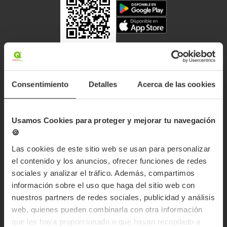
SUSCRÍBETE A NUESTRA NEWSLETTER
Consentimiento
Detalles
Acerca de las cookies
Usamos Cookies para proteger y mejorar tu navegación
🍪
Acepto las
condiciones legales
Las cookies de este sitio web se usan para personalizar
Los datos incorporados en el presente formulario, así como los
el contenido y los anuncios, ofrecer funciones de redes
incorporados durante nuestras relaciones y/ o comunicaciones,
serán tratados por PUNTOQPACKAGING S.L. con el fin de
sociales y analizar el tráfico. Además, compartimos
mantenerlo informado de nuestros productos y servicios.Puede
información sobre el uso que haga del sitio web con
revocar el consentimiento prestado para el envío del boletín en
sus propias comunicaciones recibidas, así como ejercer los
nuestros partners de redes sociales, publicidad y análisis
derechos que le asistan, enviando un correo electrónico a
info@puntoqpack.com. Más información sobre privacidad en
web, quienes pueden combinarla con otra información
Politica de Privacidad
que les haya proporcionado o que hayan recopilado a