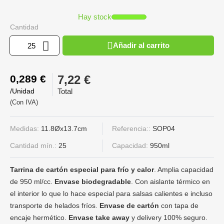
Hay stock
Cantidad
Añadir al carrito
0,289 €
7,22 €
/Unidad
Total
(Con IVA)
Medidas:
11.8Øx13.7cm
Referencia::
SOP04
Cantidad mín.:
25
Capacidad:
950ml
Tarrina de cartón especial para frío y calor
. Amplia capacidad
de 950 ml/cc.
Envase biodegradable
. Con aislante térmico en
el interior lo que lo hace especial para salsas calientes e incluso
transporte de helados fríos.
Envase de cartón
con tapa de
encaje hermético.
Envase take away
y delivery 100% seguro.