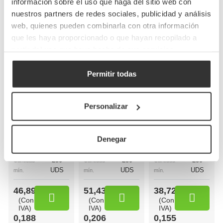
información sobre el uso que haga del sitio web con
Completa tu pedido
nuestros partners de redes sociales, publicidad y análisis
web, quienes pueden combinarla con otra información
que les haya proporcionado o que hayan recopilado a
partir del uso que haya hecho de sus servicios.
Bolsas de papel
Bolsas de papel
Permitir todas
Bolsas de papel
kraft con asas
blancas asa plana
blancas con asa
planas
(28+17x29cm)
rizada
Personalizar
(26+20x32cm)
(30+18x29cm)
BP8
BP16BCO
BP9BCO
Referencia
Referencia
Referencia
Denegar
26+20x32cm
30+18x29cm
28+17x29cm
Medidas
Medidas
Medidas
250
250
250
Cantidad
Cantidad
Cantidad
UDS
UDS
UDS
mín.
mín.
mín.
46,89 €
51,43 €
38,72 €
(Con
(Con
(Con
IVA)
IVA)
IVA)
0,188
0,206
0,155