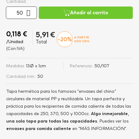
Cantidad
Añadir al carrito
0,118 €
5,91 €
A PARTIR
-20%
/Unidad
Total
600
UDS
(Con IVA)
Medidas:
13Ø x 1cm
Referencia::
50/10T
Cantidad mín.:
50
Tapa hermética para los famosos "envases del chino"
circulares de material PP y reutilizable. Un tapa perfecta y
práctica para los recipientes de comida caliente de todas las
capacidades de 250, 370, 500 y 1000cc.
Algo inmejorable,
una sola tapa para todas las capacidades
. Puedes ver los
envases para comida caliente
en "MÁS INFORMACIÓN".