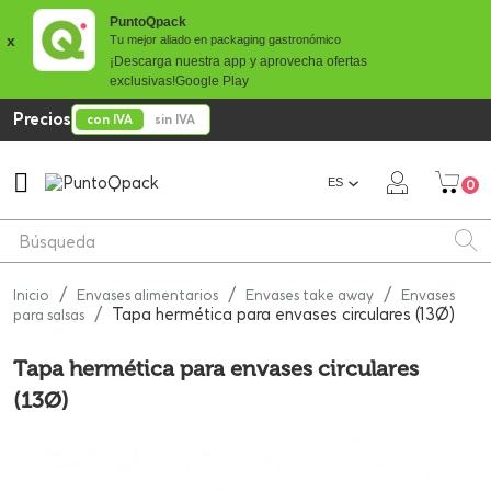
PuntoQpack
x
Tu mejor aliado en packaging gastronómico
¡Descarga nuestra app y aprovecha ofertas
exclusivas!
Google Play
Precios
con IVA
sin IVA

ES
0
Inicio
Envases alimentarios
Envases take away
Envases
Tapa hermética para envases circulares (13Ø)
para salsas
Tapa hermética para envases circulares
(13Ø)