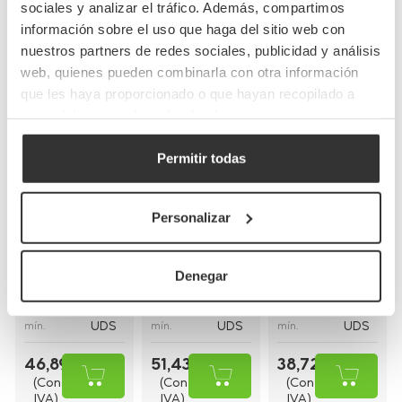
Completa tu pedido
sociales y analizar el tráfico. Además, compartimos
información sobre el uso que haga del sitio web con
nuestros partners de redes sociales, publicidad y análisis
web, quienes pueden combinarla con otra información
que les haya proporcionado o que hayan recopilado a
partir del uso que haya hecho de sus servicios.
Permitir todas
Bolsas de papel
Bolsas de papel
Bolsas de papel
kraft con asas
blancas con asa
blancas asa
planas
rizada
plana
Personalizar
(26+20x32cm)
(30+18x29cm)
(28+17x29cm)
BP8
BP16BCO
BP9BCO
Referencia
Referencia
Referencia
Denegar
26+20x32cm
30+18x29cm
28+17x29cm
Medidas
Medidas
Medidas
250
250
250
Cantidad
Cantidad
Cantidad
UDS
UDS
UDS
mín.
mín.
mín.
46,89 €
51,43 €
38,72 €
(Con
(Con
(Con
IVA)
IVA)
IVA)