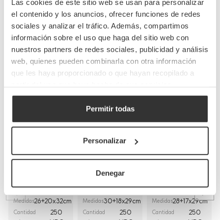
Las cookies de este sitio web se usan para personalizar
el contenido y los anuncios, ofrecer funciones de redes
sociales y analizar el tráfico. Además, compartimos
información sobre el uso que haga del sitio web con
Completa tu pedido
nuestros partners de redes sociales, publicidad y análisis
web, quienes pueden combinarla con otra información
que les haya proporcionado o que hayan recopilado a
partir del uso que haya hecho de sus servicios.
Permitir todas
Bolsas de papel
Bolsas de papel
Bolsas de papel
Personalizar
kraft con asas
blancas con asa
blancas asa
planas
rizada
plana
(26+20x32cm)
(30+18x29cm)
(28+17x29cm)
Denegar
BP8
BP16BCO
BP9BCO
Referencia
Referencia
Referencia
26+20x32cm
30+18x29cm
28+17x29cm
Medidas
Medidas
Medidas
250
250
250
Cantidad
Cantidad
Cantidad