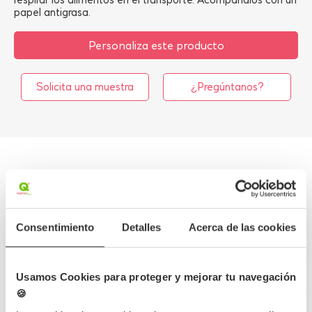
papel antigrasa.
Personaliza este producto
Solicita una muestra
¿Pregúntanos?
Más información
Detalles del producto
Consentimiento
Detalles
Acerca de las cookies
Opiniones
Usamos Cookies para proteger y mejorar tu navegación
🍪
Preguntas frecuentes