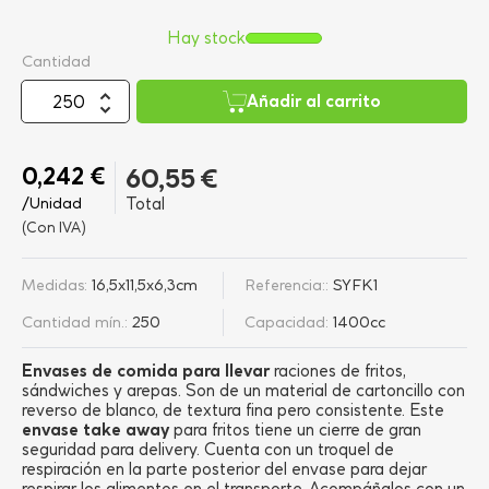
Hay stock
Cantidad
Añadir al carrito
0,242 €
60,55 €
/Unidad
Total
(Con IVA)
Medidas:
16,5x11,5x6,3cm
Referencia::
SYFK1
Cantidad mín.:
250
Capacidad:
1400cc
Envases de comida para llevar
raciones de fritos,
sándwiches y arepas. Son de un material de cartoncillo con
reverso de blanco, de textura fina pero consistente. Este
envase take away
para fritos tiene un cierre de gran
seguridad para delivery. Cuenta con un troquel de
respiración en la parte posterior del envase para dejar
respirar los alimentos en el transporte. Acompáñalos con un