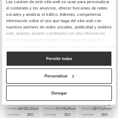
Las cookies de este sitio web se usan para personalizar
el contenido y los anuncios, ofrecer funciones de redes
sociales y analizar el tráfico. Además, compartimos
información sobre el uso que haga del sitio web con
Completa tu pedido
nuestros partners de redes sociales, publicidad y análisis
web, quienes pueden combinarla con otra información
que les haya proporcionado o que hayan recopilado a
partir del uso que haya hecho de sus servicios.
Permitir todas
Bolsas de papel
Bolsas de papel
Bolsas de papel
Personalizar
kraft con asas
blancas con asa
blancas asa
planas
rizada
plana
(26+20x32cm)
(30+18x29cm)
(28+17x29cm)
Denegar
BP8
BP16BCO
BP9BCO
Referencia
Referencia
Referencia
26+20x32cm
30+18x29cm
28+17x29cm
Medidas
Medidas
Medidas
250
250
250
Cantidad
Cantidad
Cantidad