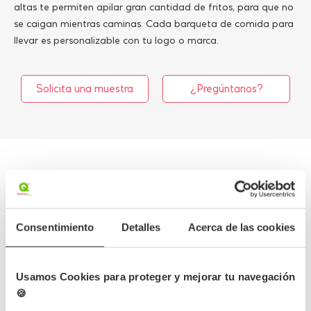
altas te permiten apilar gran cantidad de fritos, para que no
se caigan mientras caminas. Cada barqueta de comida para
llevar es personalizable con tu logo o marca.
Solicita una muestra
¿Pregúntanos?
Más información
Detalles del producto
Consentimiento
Detalles
Acerca de las cookies
Opiniones
Usamos Cookies para proteger y mejorar tu navegación
🍪
Preguntas frecuentes