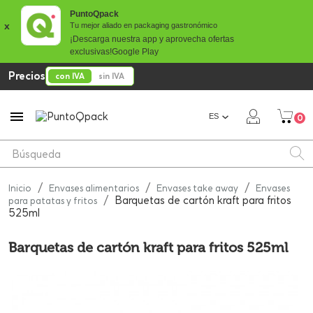
PuntoQpack
x
Tu mejor aliado en packaging gastronómico
¡Descarga nuestra app y aprovecha ofertas
exclusivas!
Google Play
Precios
con IVA
sin IVA

ES
0
Inicio
Envases alimentarios
Envases take away
Envases
Barquetas de cartón kraft para fritos
para patatas y fritos
525ml
Barquetas de cartón kraft para fritos 525ml