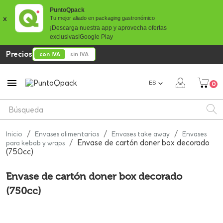
PuntoQpack
x
Tu mejor aliado en packaging gastronómico
¡Descarga nuestra app y aprovecha ofertas
exclusivas!
Google Play
Precios
con IVA
sin IVA

ES
0
Inicio
Envases alimentarios
Envases take away
Envases
Envase de cartón doner box decorado
para kebab y wraps
(750cc)
Envase de cartón doner box decorado
(750cc)