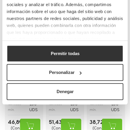
sociales y analizar el tráfico. Además, compartimos
Completa tu pedido
información sobre el uso que haga del sitio web con
nuestros partners de redes sociales, publicidad y análisis
web, quienes pueden combinarla con otra información
que les haya proporcionado o que hayan recopilado a
partir del uso que haya hecho de sus servicios.
Permitir todas
Bolsas de papel
Bolsas de papel
Bolsas de papel
kraft con asas
blancas con asa
blancas asa
planas
rizada
plana
Personalizar
(26+20x32cm)
(30+18x29cm)
(28+17x29cm)
BP8
BP16BCO
BP9BCO
Referencia
Referencia
Referencia
Denegar
26+20x32cm
30+18x29cm
28+17x29cm
Medidas
Medidas
Medidas
250
250
250
Cantidad
Cantidad
Cantidad
UDS
UDS
UDS
mín.
mín.
mín.
46,89 €
51,43 €
38,72 €
(Con
(Con
(Con