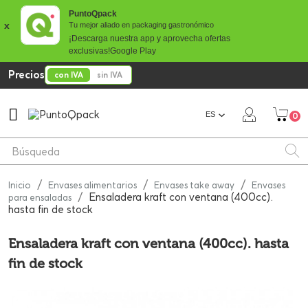
PuntoQpack
x
Tu mejor aliado en packaging gastronómico
¡Descarga nuestra app y aprovecha ofertas
exclusivas!
Google Play
Precios
con IVA
sin IVA

ES
0
Inicio
Envases alimentarios
Envases take away
Envases
Ensaladera kraft con ventana (400cc).
para ensaladas
hasta fin de stock
Ensaladera kraft con ventana (400cc). hasta
fin de stock