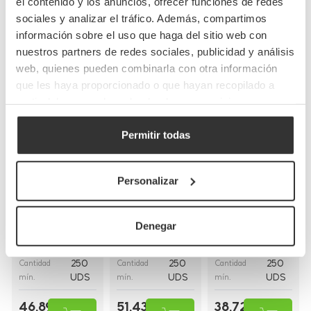
el contenido y los anuncios, ofrecer funciones de redes
sociales y analizar el tráfico. Además, compartimos
Completa tu pedido
información sobre el uso que haga del sitio web con
nuestros partners de redes sociales, publicidad y análisis
web, quienes pueden combinarla con otra información
que les haya proporcionado o que hayan recopilado a
partir del uso que haya hecho de sus servicios.
Permitir todas
Bolsas de papel
Bolsas de papel
Bolsas de papel
kraft con asas
blancas con asa
blancas asa
Personalizar
planas
rizada
plana
(26+20x32cm)
(30+18x29cm)
(28+17x29cm)
Denegar
BP8
BP16BCO
BP9BCO
Referencia
Referencia
Referencia
26+20x32cm
30+18x29cm
28+17x29cm
Medidas
Medidas
Medidas
250
250
250
Cantidad
Cantidad
Cantidad
UDS
UDS
UDS
mín.
mín.
mín.
46,89 €
51,43 €
38,72 €