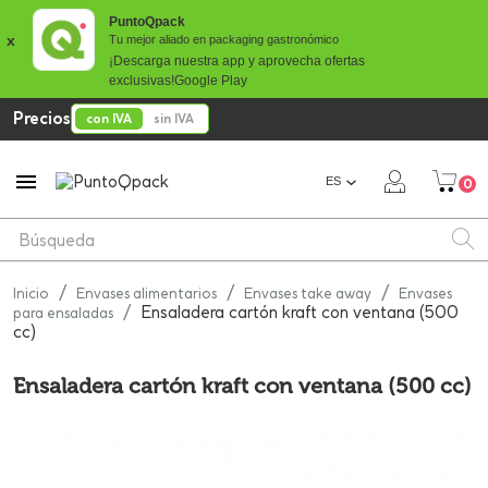
PuntoQpack
x
Tu mejor aliado en packaging gastronómico
¡Descarga nuestra app y aprovecha ofertas
exclusivas!
Google Play
Precios
con IVA
sin IVA

ES
0
Inicio
Envases alimentarios
Envases take away
Envases
Ensaladera cartón kraft con ventana (500
para ensaladas
cc)
Ensaladera cartón kraft con ventana (500 cc)