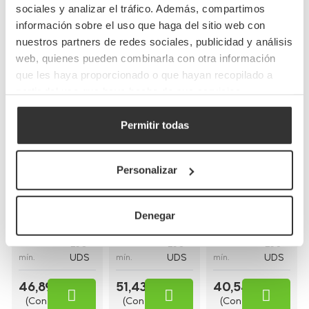
sociales y analizar el tráfico. Además, compartimos
información sobre el uso que haga del sitio web con
Completa tu pedido
nuestros partners de redes sociales, publicidad y análisis
web, quienes pueden combinarla con otra información
que les haya proporcionado o que hayan recopilado a
partir del uso que haya hecho de sus servicios.
Bolsas de papel
Bolsas de papel
Permitir todas
Bolsas de papel
kraft con asas
kraft asa plana
blancas con asa
planas
(32+17x34cm)
rizada
(26+20x32cm)
Personalizar
(30+18x29cm)
BP8
BP16BCO
BP10
Referencia
Referencia
Referencia
Denegar
26+20x32cm
30+18x29cm
32+17x34cm
Medidas
Medidas
Medidas
250
250
250
Cantidad
Cantidad
Cantidad
UDS
UDS
UDS
mín.
mín.
mín.
46,89 €
51,43 €
40,54 €
(Con
(Con
(Con