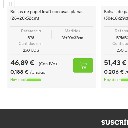
Bolsas de papel kraft con asas planas
Bolsas de p
(26+20x32cm)
(30+18x29c
Referencia
Medidas
Refere
BP8
26+20x32cm
BP16
Cantidad mín.
Cantidad
250 UDS
250 U
46,89 €
51,43 €
(Con IVA)
0,188 €
0,206 €
/Unidad
/
Hay stock
Hay stock
SUSCRÍ