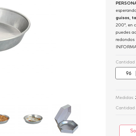
PERSONA
esperando
guisos, t
200º, en 
puedes a
redondos 
INFORMA
Cantidad
Medidas:
Cantidad 
So