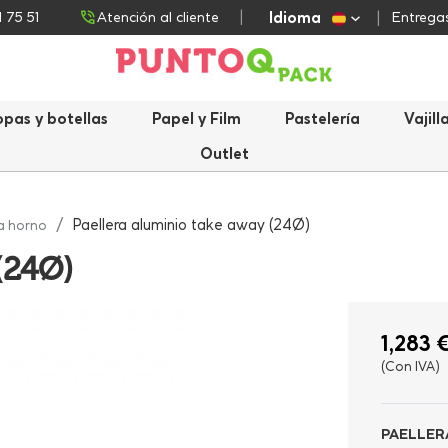
Idioma
1 75 51
Atención al cliente
Entregas
opas y botellas
Papel y Film
Pastelería
Vajill
Outlet
Paellera aluminio take away (24Ø)
a horno
(24Ø)
1,283 
(Con IVA)
PAELLERA