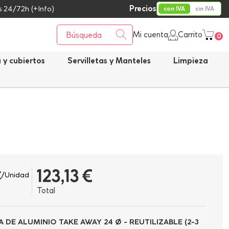
Precios
 24/72h (+Info)
con IVA
sin IVA
Mi cuenta
Carrito
0
a y cubiertos
Servilletas y Manteles
Limpieza
123,13 €
€
/Unidad
Total
 DE ALUMINIO TAKE AWAY 24 Ø - REUTILIZABLE (2-3