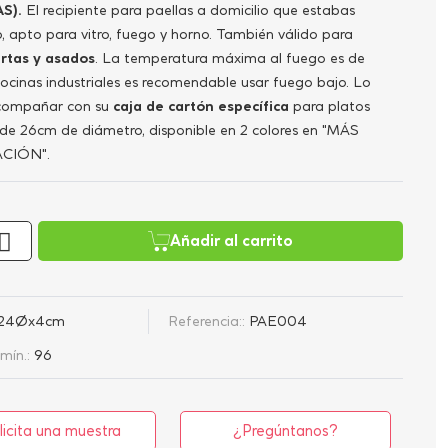
S).
El recipiente para paellas a domicilio que estabas
, apto para vitro, fuego y horno. También válido para
artas y asados
. La temperatura máxima al fuego es de
cocinas industriales es recomendable usar fuego bajo. Lo
compañar con su
caja de cartón específica
para platos
de 26cm de diámetro, disponible en 2 colores en "MÁS
CIÓN".
Añadir al carrito
24Øx4cm
Referencia::
PAE004
mín.:
96
licita una muestra
¿Pregúntanos?