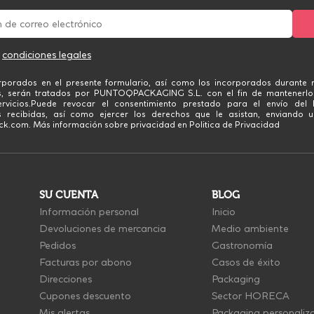
s
condiciones legales
rporados en el presente formulario, así como los incorporados durante n
s, serán tratados por PUNTOQPACKAGING S.L. con el fin de mantenerlo
rvicios.Puede revocar el consentimiento prestado para el envío del 
 recibidas, así como ejercer los derechos que le asistan, enviando u
.com. Más información sobre privacidad en Politica de Privacidad
SU CUENTA
BLOG
Información personal
Inicio
Devoluciones de mercancia
Medio ambiente
Pedidos
Gastronomía
Facturas por abono
Casos de éxito
Direcciones
Packaging
Cupones descuento
Sector HORECA
Mis alertas
Packaging personaliz