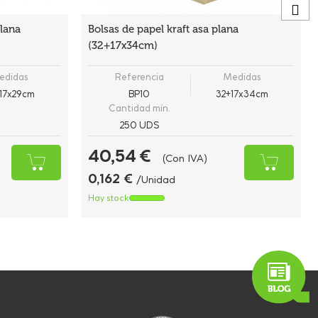
plana
Bolsas de papel kraft asa plana
(32+17x34cm)
edidas
Referencia
Medidas
17x29cm
BP10
32+17x34cm
Cantidad mín.
250 UDS
40,54 €
(Con IVA)
0,162 €
/Unidad
Hay stock