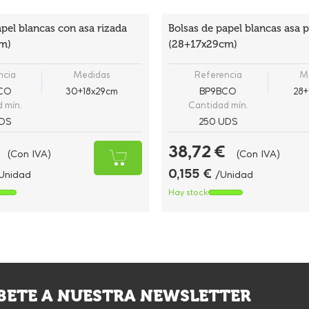
apel blancas con asa rizada
Bolsas de papel blancas asa 
m)
(28+17x29cm)
ncia
Medidas
Referencia
M
BCO
30+18x29cm
BP9BCO
28+
 mín.
Cantidad mín.
DS
250 UDS
38,72 €
(Con IVA)
(Con IVA)
0,155 €
Unidad
/Unidad
Hay stock
BETE A NUESTRA NEWSLETTER