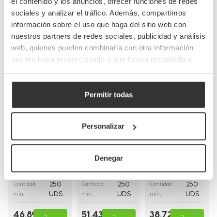
el contenido y los anuncios, ofrecer funciones de redes
sociales y analizar el tráfico. Además, compartimos
Completa tu pedido
información sobre el uso que haga del sitio web con
nuestros partners de redes sociales, publicidad y análisis
web, quienes pueden combinarla con otra información
que les haya proporcionado o que hayan recopilado a
partir del uso que haya hecho de sus servicios.
Permitir todas
Bolsas de papel
Bolsas de papel
Bolsas de papel
kraft con asas
blancas con asa
blancas asa
Personalizar
planas
rizada
plana
(26+20x32cm)
(30+18x29cm)
(28+17x29cm)
Denegar
BP8
BP16BCO
BP9BCO
Referencia
Referencia
Referencia
26+20x32cm
30+18x29cm
28+17x29cm
Medidas
Medidas
Medidas
250
250
250
Cantidad
Cantidad
Cantidad
UDS
UDS
UDS
mín.
mín.
mín.
46,89 €
51,43 €
38,72 €