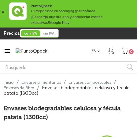
PuntoQpack
x
Tu mejor aliado en packaging gastronómico
¡Descarga nuestra app y aprovecha ofertas
exclusivas!
Google Play
Precios
con IVA
sin IVA

ES
0
Inicio
Envases alimentarios
Envases compostables
Envases biodegradables celulosa y fécula
Envases de fibra
patata (1300cc)
Envases biodegradables celulosa y fécula
patata (1300cc)