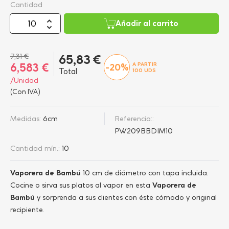
Cantidad
Añadir al carrito
7,31 €
65,83 €
A PARTIR
6,583 €
-20%
Total
100
UDS
/Unidad
(Con IVA)
Medidas:
6cm
Referencia::
PW209BBDIM10
Cantidad mín.:
10
Vaporera de Bambú
10 cm de diámetro con tapa incluida.
Cocine o sirva sus platos al vapor en esta
Vaporera de
Bambú
y sorprenda a sus clientes con éste cómodo y original
recipiente.