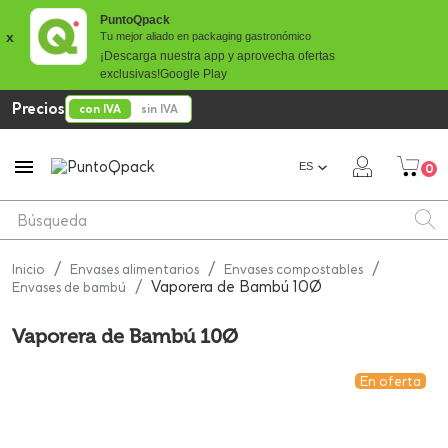
PuntoQpack
x
Tu mejor aliado en packaging gastronómico
¡Descarga nuestra app y aprovecha ofertas
exclusivas!
Google Play
Precios
con IVA
sin IVA

ES
0
Inicio
Envases alimentarios
Envases compostables
Vaporera de Bambú 10Ø
Envases de bambú
Vaporera de Bambú 10Ø
En oferta