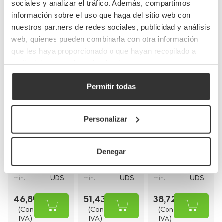
Completa tu pedido
sociales y analizar el tráfico. Además, compartimos
información sobre el uso que haga del sitio web con
nuestros partners de redes sociales, publicidad y análisis
web, quienes pueden combinarla con otra información
que les haya proporcionado o que hayan recopilado a
partir del uso que haya hecho de sus servicios.
Permitir todas
Bolsas de papel
Bolsas de papel
Bolsas de papel
kraft con asas
blancas con asa
blancas asa
planas
rizada
plana
Personalizar
(26+20x32cm)
(30+18x29cm)
(28+17x29cm)
BP8
BP16BCO
BP9BCO
Referencia
Referencia
Referencia
Denegar
26+20x32cm
30+18x29cm
28+17x29cm
Medidas
Medidas
Medidas
250
250
250
Cantidad
Cantidad
Cantidad
UDS
UDS
UDS
mín.
mín.
mín.
46,89 €
51,43 €
38,72 €
(Con
(Con
(Con
IVA)
IVA)
IVA)